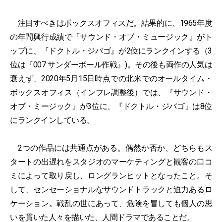
注目すべきはボックスオフィスだ。結果的に、1965年度
の年間興行成績で『サウンド・オブ・ミュージック』がト
ップに、『ドクトル・ジバゴ』が2位にランクインする（3
位は『007 サンダーボール作戦』)。その後も両作の人気は
衰えず、2020年5月15日時点での北米でのオールタイム・
ボックスオフィス（インフレ調整後）では、『サウンド・
オブ・ミージック』が3位に、『ドクトル・ジバゴ』は8位
にランクインしている。
2つの作品には共通点がある。偶然か否か、どちらもス
タートの出遅れをスタジオのマーケティングと観客の口コ
ミによって取り戻し、ロングランヒットとなったこと。そ
して、センセーショナルなサウンドトラックと迫力あるロ
ケーション。戦乱の世にあって、危険を冒しても個人の思
いを貫いた人々を描いた、人間ドラマであることだ。