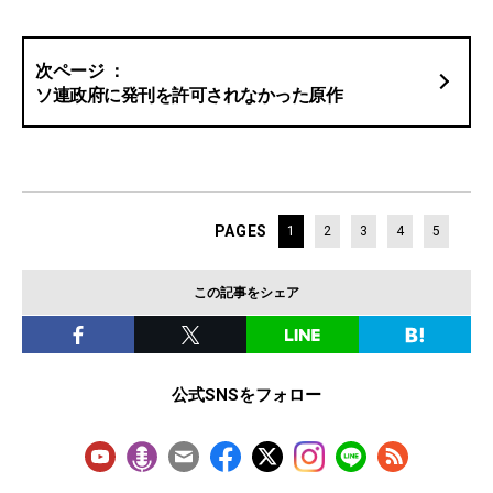
ソ連政府に発刊を許可されなかった原作
PAGES
1
2
3
4
5
この記事をシェア
公式SNSをフォロー