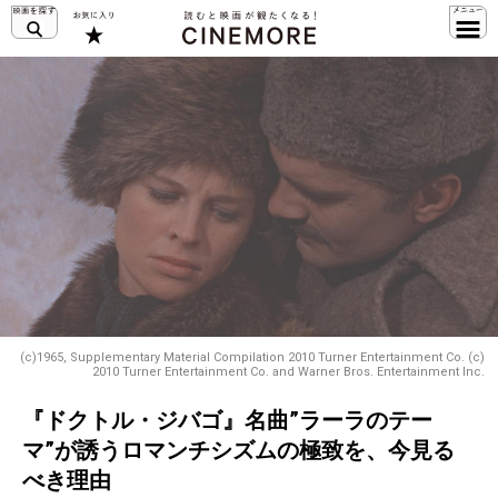
(c)1965, Supplementary Material Compilation 2010 Turner Entertainment Co. (c)
2010 Turner Entertainment Co. and Warner Bros. Entertainment Inc.
『ドクトル・ジバゴ』名曲”ラーラのテー
マ”が誘うロマンチシズムの極致を、今見る
べき理由