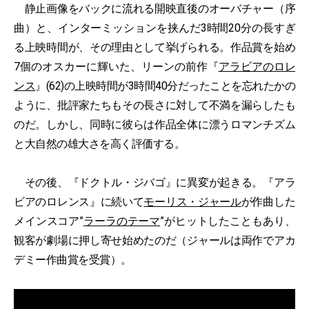
静止画像をバックに流れる開映直後のオーバチャー（序
曲）と、インターミッションを挟んだ3時間20分の長すぎ
る上映時間が、その理由として挙げられる。作品賞を始め
7個のオスカーに輝いた、リーンの前作『
アラビアのロレ
ンス
』(62)の上映時間が3時間40分だったことを忘れたかの
ように、批評家たちもその長さに対して不満を漏らしたも
のだ。しかし、同時に彼らは作品全体に漂うロマンチズム
と大自然の雄大さを高く評価する。
その後、『ドクトル・ジバゴ』に異変が起きる。『アラ
ビアのロレンス』に続いて
モーリス・ジャール
が作曲した
メインスコア”
ラーラのテーマ
”がヒットしたこともあり、
観客が劇場に押し寄せ始めたのだ（ジャールは両作でアカ
デミー作曲賞を受賞）。