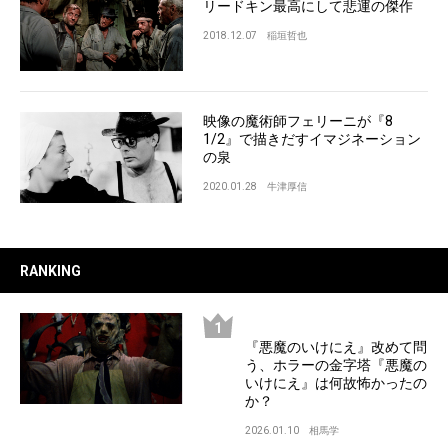
リードキン最高にして悲運の傑作
2018.12.07
稲垣哲也
映像の魔術師フェリーニが『8
1/2』で描きだすイマジネーション
の泉
2020.01.28
牛津厚信
RANKING
『悪魔のいけにえ』改めて問
う、ホラーの金字塔『悪魔の
いけにえ』は何故怖かったの
か？
2026.01.10
相馬学