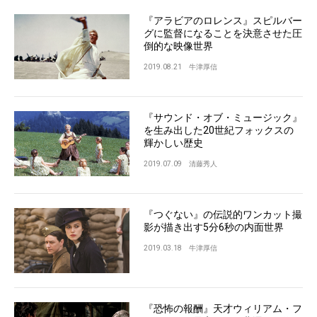
『アラビアのロレンス』スピルバー
グに監督になることを決意させた圧
倒的な映像世界
2019.08.21
牛津厚信
『サウンド・オブ・ミュージック』
を生み出した20世紀フォックスの
輝かしい歴史
2019.07.09
清藤秀人
『つぐない』の伝説的ワンカット撮
影が描き出す5分6秒の内面世界
2019.03.18
牛津厚信
『恐怖の報酬』天才ウィリアム・フ