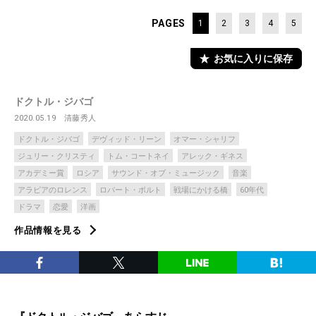
PAGES
1
2
3
4
5
お気に入りに保存
ドクトル・ジバゴ
2020.05.19
清藤秀人
ドクトル・ジバゴ
デヴィッド・リーン
オマー・シャリフ
ジュリー・クリスティ
トム・コートネイ
アレック・ギネス
アカデミー賞
ロシア
サウンド・オブ・ミュージック
音楽
アラビアのロレンス
ロバート・ボルト
戦場にかける橋
60年代
ドラマ
恋愛
洋画
作品情報を見る