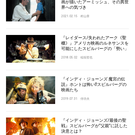
画が描いたアーミッシュ、その異世
界への気づき
2021.02.15
村山章
『レイダース/失われたアーク《聖
櫃》』アメリカ映画のルネサンスを
可能にしたスピルバーグの「勢い」
2018.05.02
稲垣哲也
『インディ・ジョーンズ 魔宮の伝
説』ホントは怖い⁉︎スピルバーグの
映画たち
2019.07.31
侍功夫
『インディ・ジョーンズ/最後の聖
戦』スピルバーグが“父親”に託した
決意とは？