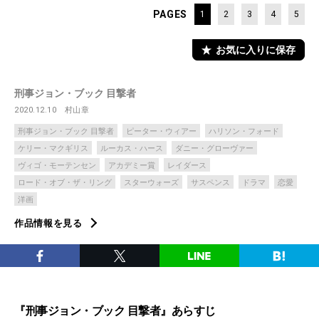
PAGES
1
2
3
4
5
お気に入りに保存
刑事ジョン・ブック 目撃者
2020.12.10
村山章
刑事ジョン・ブック 目撃者
ピーター・ウィアー
ハリソン・フォード
ケリー・マクギリス
ルーカス・ハース
ダニー・グローヴァー
ヴィゴ・モーテンセン
アカデミー賞
レイダース
ロード・オブ・ザ・リング
スターウォーズ
サスペンス
ドラマ
恋愛
洋画
作品情報を見る
『刑事ジョン・ブック 目撃者』あらすじ