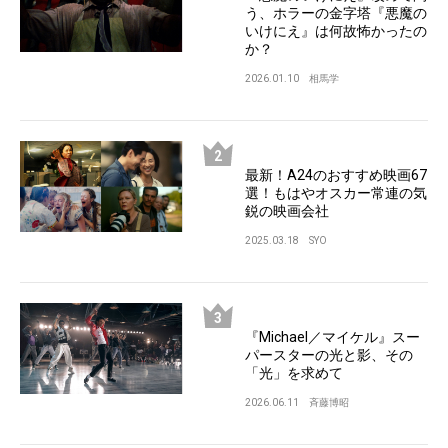
う、ホラーの金字塔『悪魔の
いけにえ』は何故怖かったの
か？
2026.01.10
相馬学
最新！A24のおすすめ映画67
選！もはやオスカー常連の気
鋭の映画会社
2025.03.18
SYO
『Michael／マイケル』スー
パースターの光と影、その
「光」を求めて
2026.06.11
斉藤博昭