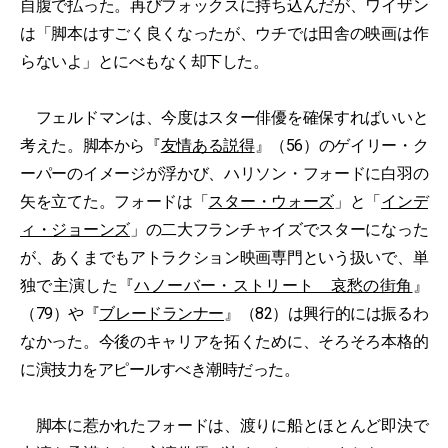
自腹で払った。再びフォックスに持ち込んだが、ワイザン
は「脚本はすごく良くなったが、ウチでは田舎の映画は作
らないよ」とにべもなく却下した。
フェルドマンは、今度はスター俳優を確保すればいいと
考えた。脚本から『
友情ある説得
』（56）のゲイリー・ク
ーパーのイメージが浮かび、ハリソン・フォードに白羽の
矢を立てた。フォードは「
スター・ウォーズ
」と「
インデ
ィ・ジョーンズ
」の二大フランチャイズでスターになった
が、あくまでもアトラクション映画専門という扱いで、単
独で主演した『
ハノーバー・ストリート 哀愁の街角
』
（79）や『
ブレードランナー
』（82）は興行的には振るわ
なかった。今後のキャリアを拓くために、そろそろ本格的
に演技力をアピールすべき潮時だった。
脚本に惹かれたフォードは、渡りに船とほとんど即決で