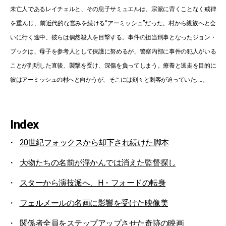
未亡人であるレイチェルと、その息子サミュエルは、宗派に背くことなく戒律
を重んじ、前近代的な営みを続ける“アーミッシュ”だった。村から親族へと会
いに行く途中、彼らは偶然殺人を目撃する。事件の担当刑事となったジョン・
ブックは、母子を参考人として保護に努めるが、警察内部に事件の犯人がいる
ことが判明した直後、襲撃を受け、深傷を負ってしまう。療養と逃走を目的に
彼はアーミッシュの村へと向かうが、そこには刻々と刺客が迫っていた.....。
Index
20世紀フォックスから却下され続けた脚本
大物たちの名前が浮かんでは消えた監督探し
スターから演技派へ、H・フォードの転身
フェルメールの名画に影響を受けた映像美
関係者全員をステップアップさせた奇跡の映画