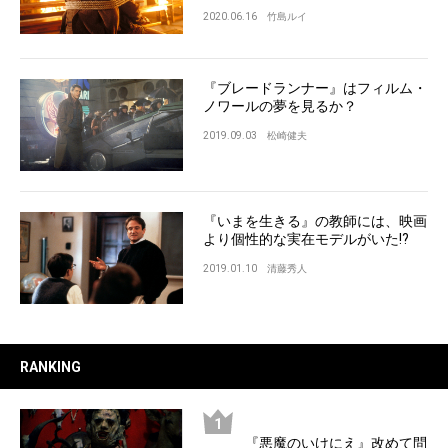
2020.06.16
竹島ルイ
『ブレードランナー』はフィルム・
ノワールの夢を見るか？
2019.09.03
松崎健夫
『いまを生きる』の教師には、映画
より個性的な実在モデルがいた!?
2019.01.10
清藤秀人
RANKING
『悪魔のいけにえ』改めて問