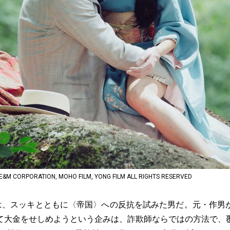
 CORPORATION, MOHO FILM, YONG FILM ALL RIGHTS RESERVED
は、スッキとともに〈帝国〉への反抗を試みた男だ。元・作男
て大金をせしめようという企みは、詐欺師ならではの方法で、