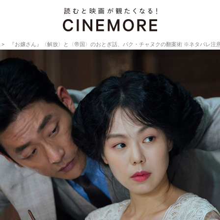
『お嬢さん』〈解放〉と〈帝国〉のおとぎ話、パク・チャヌクの翻案術 ※ネタバレ注