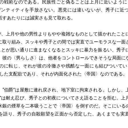
の戦術なのである。民族性ごと偽ることは上月に近いように
デンティティを手放さない。悪党には違いないが、秀子に近
話すあたりには誠実さも見て取れる。
が、上月や他の男性よりもやや複雑なものとして描かれたこと
に取り組み、スッキや秀子との間では実直でユーモラスな一面
、ことが思い通りに進まなくなるとスッキに暴力を振るい、秀子
。彼の〈男らしさ〉は、他者をコントロールできそうな局面に
のに転じ、それが彼の冷徹さや残酷な一面にも結びついてい
ざした支配欲であり、それが内面化された〈帝国〉なのである。
“伯爵”は屋敷に連れ戻され、地下室に拘束される。しかし、
爵”は耐え忍び、秀子との初夜についてさえ語ることを拒む。上
水銀の煙草を二本吸うことで〈帝国〉を倒すのだ。そこにいる
を語り、秀子の自殺願望を正面から否定した、あくまでも実