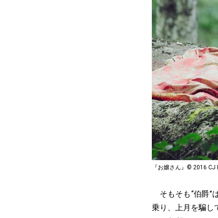
『お嬢さん』© 2016 CJ E&M
そもそも“伯爵”
乗り、上月を騙し