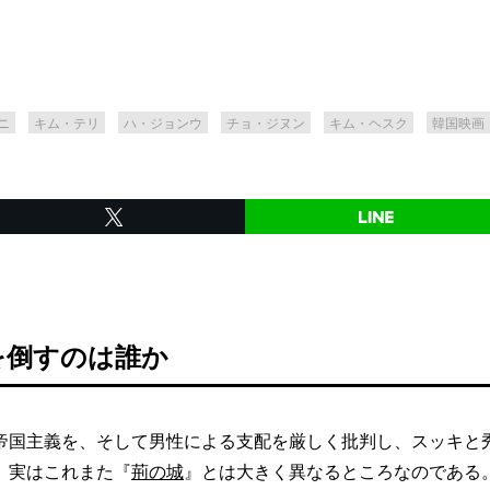
ニ
キム・テリ
ハ・ジョンウ
チョ・ジヌン
キム・ヘスク
韓国映画
を倒すのは誰か
国主義を、そして男性による支配を厳しく批判し、スッキと
、実はこれまた『
荊の城
』とは大きく異なるところなのである