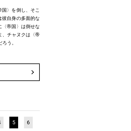
帝国〉を倒し、そこ
は彼自身の多面的な
に〈帝国〉は倒せな
よ、チャヌクは〈帝
だろう。
4
5
6