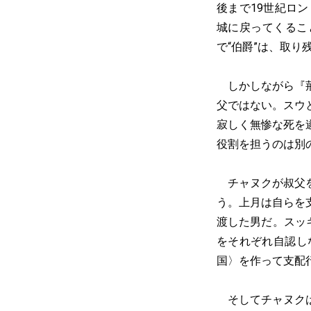
後まで19世紀ロ
城に戻ってくるこ
で“伯爵”は、取
しかしながら『荊
父ではない。スウ
寂しく無惨な死を
役割を担うのは別
チャヌクが叔父を
う。上月は自らを
渡した男だ。スッ
をそれぞれ自認し
国〉を作って支配
そしてチャヌクは