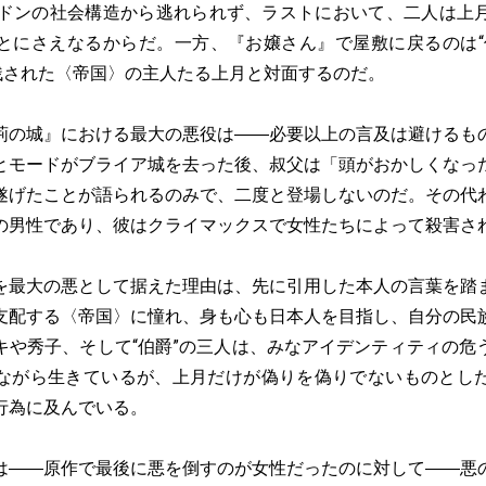
ンドンの社会構造から逃れられず、ラストにおいて、二人は上
とにさえなるからだ。一方、『お嬢さん』で屋敷に戻るのは“
り残された〈帝国〉の主人たる上月と対面するのだ。
の城』における最大の悪役は――必要以上の言及は避けるも
とモードがブライア城を去った後、叔父は「頭がおかしくなっ
遂げたことが語られるのみで、二度と登場しないのだ。その代
の男性であり、彼はクライマックスで女性たちによって殺害さ
最大の悪として据えた理由は、先に引用した本人の言葉を踏
支配する〈帝国〉に憧れ、身も心も日本人を目指し、自分の民
キや秀子、そして“伯爵”の三人は、みなアイデンティティの危
ながら生きているが、上月だけが偽りを偽りでないものとし
行為に及んでいる。
――原作で最後に悪を倒すのが女性だったのに対して――悪