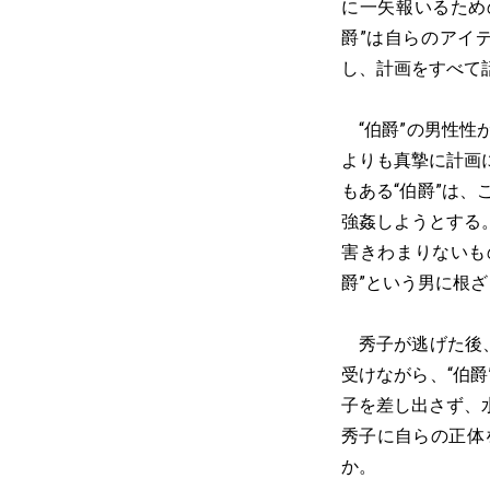
に一矢報いるため
爵”は自らのアイ
し、計画をすべて
“伯爵”の男性性
よりも真摯に計画
もある“伯爵”は
強姦しようとする
害きわまりないも
爵”という男に根
秀子が逃げた後、
受けながら、“伯
子を差し出さず、
秀子に自らの正体
か。