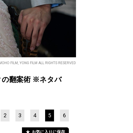
MOHO FILM, YONG FILM ALL RIGHTS RESERVED
の翻案術 ※ネタバ
2
3
4
5
6
お気に入りに保存