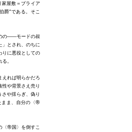
月家屋敷＝ブライア
伯爵”である。そこ
のの――モードの叔
た」とされ、のちに
わりに悪役としての
れる。
まえれば明らかだろ
族性や背景さえ売り
うさや揺らぎ、偽り
たまま、自分の〈帝
の〈帝国〉を倒すこ