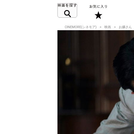
CINEMORE(シネモア)
映画
お嬢さん