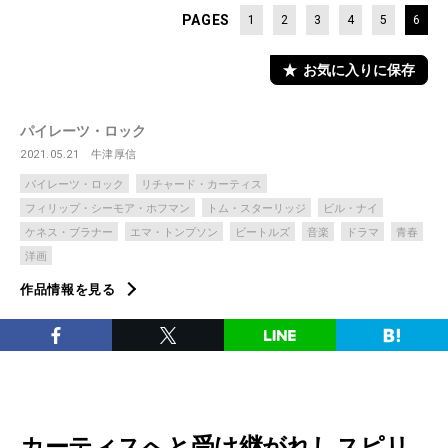
PAGES
1
2
3
4
5
6
お気に入りに保存
パイレーツ・ロック
2021.05.21
牛津厚信
パイレーツ・ロック
リチャード・カーティス
フィリップ・シーモア・ホフマン
トム・スターリッジ
ビル・ナイ
ケネス・ブラナー
エマ・トンプソン
ビートルズ
音楽
ドラマ
青春
洋画
作品情報を見る
カーティスへと受け継がれしスピリ