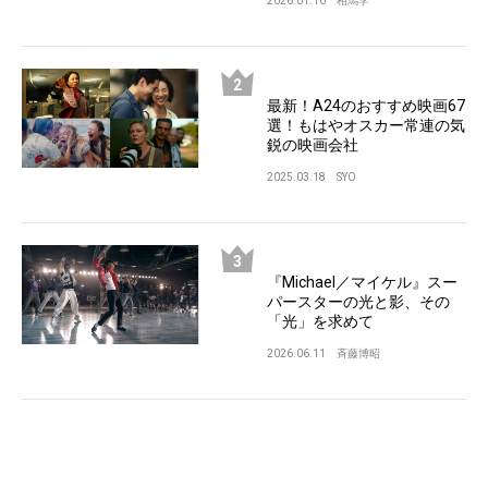
2026.01.10
相馬学
最新！A24のおすすめ映画67
選！もはやオスカー常連の気
鋭の映画会社
2025.03.18
SYO
『Michael／マイケル』スー
パースターの光と影、その
「光」を求めて
2026.06.11
斉藤博昭