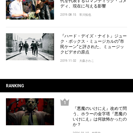
代を代表するロマンティック・コメ
ディ、現在に与える影響
2019.08.15
常川拓也
『ハード・デイズ・ナイト』ジュー
ク・ボックス・ミュージカルの“市
民ケーン”と評された、ミュージッ
クビデオの原点
2019.11.02
大森さわこ
RANKING
『悪魔のいけにえ』改めて問
う、ホラーの金字塔『悪魔の
いけにえ』は何故怖かったの
か？