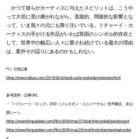
かつて彼らがカーティスに与えたスピリットは、こうや
って大切に受け継がれながら、直接的、間接的な影響とな
って、いま我々の元にも降り注いでいる。リチャード・カ
ーティスの手がける作品がいわば英国のシンボル的存在と
して、世界中の幅広い人々に愛され続けている最大の理由
は、案外その辺りにあるのかもしれない。
*1）引用記事
https://www.vulture.com/2019/06/richard-curtis-yesterday-interview.html
参考資料・記事URL
・『パイレーツ・ロック』DVD（ジュネオン・ユニバーサル）音声解説、未公
開シーン
https://www.theguardian.com/film/2009/mar/27/boat-that-rocked-background
https://www.theguardian.com/film/2009/mar/29/nick-frost-interview-boat-rocke
d