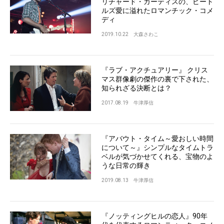
リチャード・カーティスの、ビート
ルズ愛に溢れたロマンチック・コメ
ディ
2019.10.22
大森さわこ
『ラブ・アクチュアリー』 クリス
マス群像劇の傑作の裏で下された、
知られざる決断とは？
2017.08.19
牛津厚信
『アバウト・タイム～愛おしい時間
について～』シンプルなタイムトラ
ベルが気づかせてくれる、宝物のよ
うな日常の輝き
2019.08.13
牛津厚信
『ノッティングヒルの恋人』90年