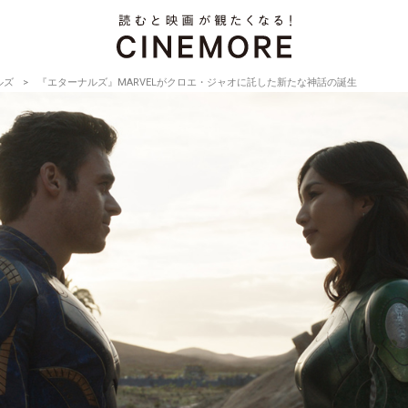
ルズ
『エターナルズ』MARVELがクロエ・ジャオに託した新たな神話の誕生