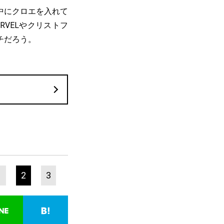
中にクロエを入れて
VELやクリストフ
チだろう。
1
2
3