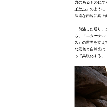
力のあるものにす
イヤル
』のように
深遠な内容に真正
前述した通り、ク
も、『エターナル
ズ』の世界を支え
な景色と自然光は
って具現化する。