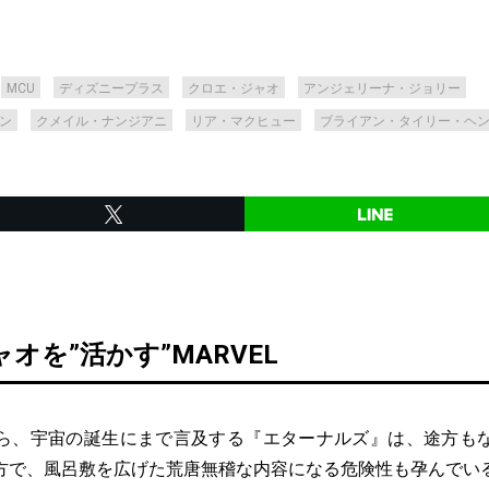
MCU
ディズニープラス
クロエ・ジャオ
アンジェリーナ・ジョリー
ン
クメイル・ナンジアニ
リア・マクヒュー
ブライアン・タイリー・ヘ
オを”活かす”MARVEL
、宇宙の誕生にまで言及する『エターナルズ』は、途方も
方で、風呂敷を広げた荒唐無稽な内容になる危険性も孕んでい