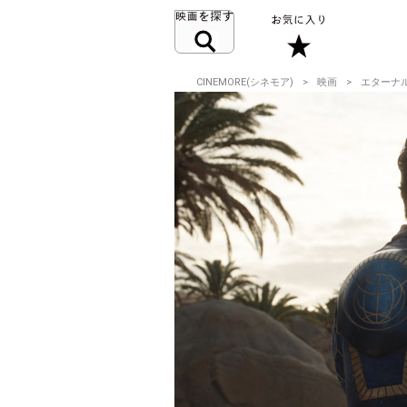
CINEMORE(シネモア)
映画
エターナ