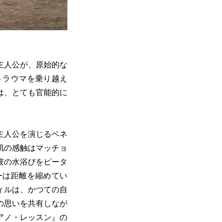
主人公が、原始的な
トラウマを乗り越え
は、とても官能的に
主人公を演じるベネ
肌の感触はマッチョ
彼の水浴びをピータ
ーは距離を縮めてい
ィルは、かつての自
の思いを共有しなが
アノ・レッスン』の