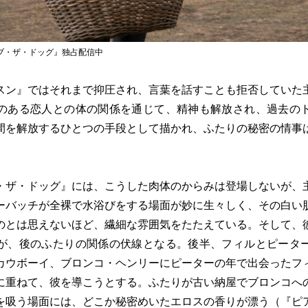
・オブ・ザ・ドッグ』独占配信中
ン』ではそれまで抑圧され、言葉を話すことも拒否していた
のある恋人との体の関係を通じて、精神も解放され、過去の
間を解放するひとつの手段として描かれ、ふたりの秘密の情事
ザ・ドッグ』には、こうした肉体のからみは登場しないが、
ーバッチが全裸で水浴びをする場面が妙に生々しく、その白い
のとは思えないほど、繊細な雰囲気をたたえている。そして、
が、後のふたりの関係の伏線となる。後半、フィルとピータ
カウボーイ、ブロンコ・ヘンリーにピーターの年で出会ったフ
に重ねて、彼を導こうとする。ふたりが古い納屋でブロンコへ
を吸う場面には、どこか秘密めいたエロスの香りが漂う（『ピ