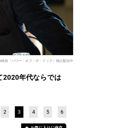
tflix映画『パワー・オブ・ザ・ドッグ』独占配信中
2020年代ならでは
2
3
4
5
6
お気に入りに保存