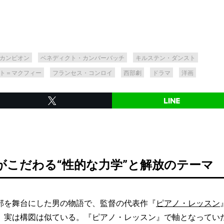
カンピオン
ベネディクト・カンバーバッチ
キルステン・ダンスト
ト＝マクフィー
フランセス・コンロイ
西部劇
ドラマ
洋画
がこだわる“性的な力学”と解放のテーマ
を舞台にした男の物語で、監督の代表作『
ピアノ・レッスン
、実は構図は似ている。『ピアノ・レッスン』で軸となってい