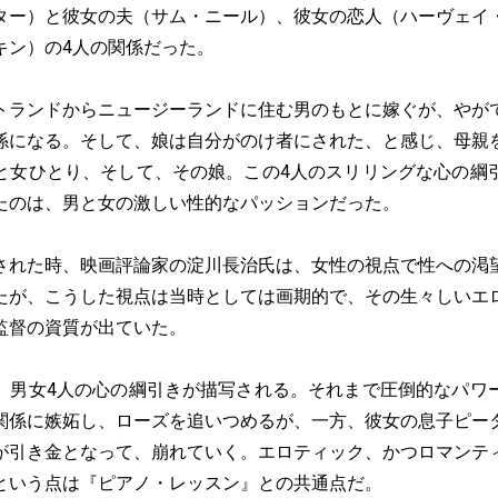
ター）と彼女の夫（サム・ニール）、彼女の恋人（ハーヴェイ
キン）の4人の関係だった。
ランドからニュージーランドに住む男のもとに嫁ぐが、やが
係になる。そして、娘は自分がのけ者にされた、と感じ、母親
と女ひとり、そして、その娘。この4人のスリリングな心の綱
たのは、男と女の激しい性的なパッションだった。
れた時、映画評論家の淀川長治氏は、女性の視点で性への渇
たが、こうした視点は当時としては画期的で、その生々しいエ
監督の資質が出ていた。
男女4人の心の綱引きが描写される。それまで圧倒的なパワ
関係に嫉妬し、ローズを追いつめるが、一方、彼女の息子ピー
が引き金となって、崩れていく。エロティック、かつロマンテ
という点は『ピアノ・レッスン』との共通点だ。