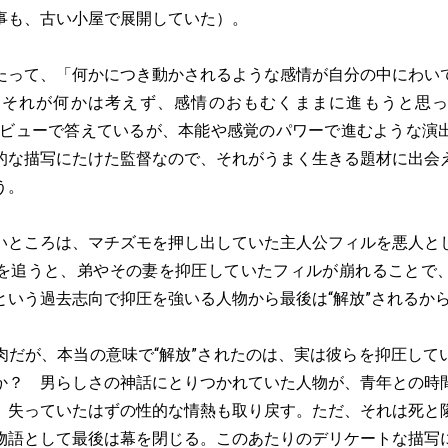
事も、古い小屋で展開していた）。
って、「何かにつき動かされるような感情が自分の中にわい
それが何かは考えず、感情のおもむくままに進もうと思った
”のインタビューで答えているが、本能や感覚のパワーで進むような
的な描写にたけた監督なので、それがうまく生きる題材に出会
う。
ところは、マチズモを押し出していた主人公フィルを悪人と
を追うと、弟やその妻を抑圧していたフィルが崩れることで
という過去志向で抑圧を強いる人物から最後は“解放”されるか
だが、本当の意味で“解放”されたのは、実は彼らを抑圧して
か？ 男らしさの神話にとりつかれていた人物が、青年との時
、失っていたはずの性的な情熱も取り戻す。ただ、それは死と
物語として最後は幕を閉じる。このあたりのデリケートな描写