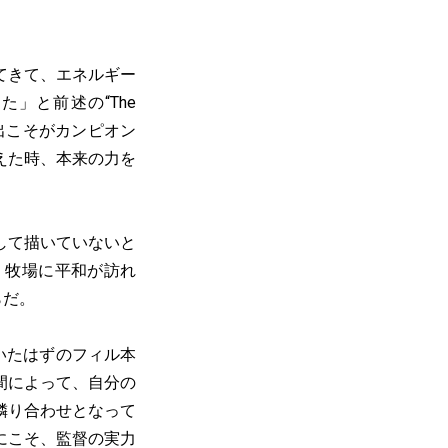
てきて、エネルギー
」と前述の“The
演出こそがカンピオン
えた時、本来の力を
して描いていないと
、牧場に平和が訪れ
らだ。
いたはずのフィル本
間によって、自分の
隣り合わせとなって
にこそ、監督の実力