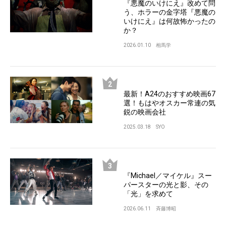
『悪魔のいけにえ』改めて問
う、ホラーの金字塔『悪魔の
いけにえ』は何故怖かったの
か？
2026.01.10
相馬学
最新！A24のおすすめ映画67
選！もはやオスカー常連の気
鋭の映画会社
2025.03.18
SYO
『Michael／マイケル』スー
パースターの光と影、その
「光」を求めて
2026.06.11
斉藤博昭