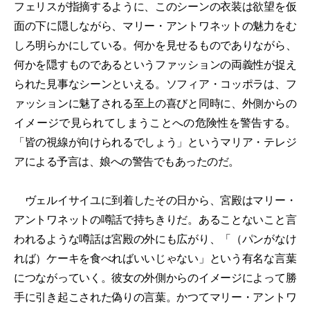
フェリスが指摘するように、このシーンの衣装は欲望を仮
面の下に隠しながら、マリー・アントワネットの魅力をむ
しろ明らかにしている。何かを見せるものでありながら、
何かを隠すものであるというファッションの両義性が捉え
られた見事なシーンといえる。ソフィア・コッポラは、フ
ァッションに魅了される至上の喜びと同時に、外側からの
イメージで見られてしまうことへの危険性を警告する。
「皆の視線が向けられるでしょう」というマリア・テレジ
アによる予言は、娘への警告でもあったのだ。
ヴェルイサイユに到着したその日から、宮殿はマリー・
アントワネットの噂話で持ちきりだ。あることないこと言
われるような噂話は宮殿の外にも広がり、「（パンがなけ
れば）ケーキを食べればいいじゃない」という有名な言葉
につながっていく。彼女の外側からのイメージによって勝
手に引き起こされた偽りの言葉。かつてマリー・アントワ