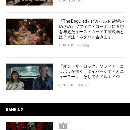
2020.11.30
SYO
『The Beguiled / ビガイルド 欲望の
めざめ』ソフィア・コッポラに着想
を与えたイーストウッド主演映画と
は？※注！ネタバレ含みます。
2018.03.01
牛津厚信
『オン・ザ・ロック』ソフィア・コ
ッポラが描く、ダイバーシティとニ
ューヨーク、そしてミドルエイジ
2020.10.08
竹島ルイ
RANKING