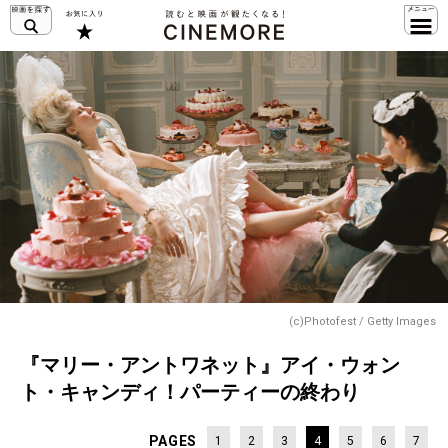
(c)Photofest / Getty Images
『マリー・アントワネット』アイ・ウォン
ト・キャンディ！パーティーの終わり
PAGES
1
2
3
4
5
6
7