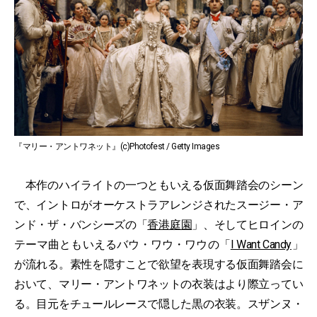
『マリー・アントワネット』(c)Photofest / Getty Images
本作のハイライトの一つともいえる仮面舞踏会のシーン
で、イントロがオーケストラアレンジされたスージー・ア
ンド・ザ・バンシーズの「
香港庭園
」、そしてヒロインの
テーマ曲ともいえるバウ・ワウ・ワウの「
I Want Candy
」
が流れる。素性を隠すことで欲望を表現する仮面舞踏会に
おいて、マリー・アントワネットの衣装はより際立ってい
る。目元をチュールレースで隠した黒の衣装。スザンヌ・