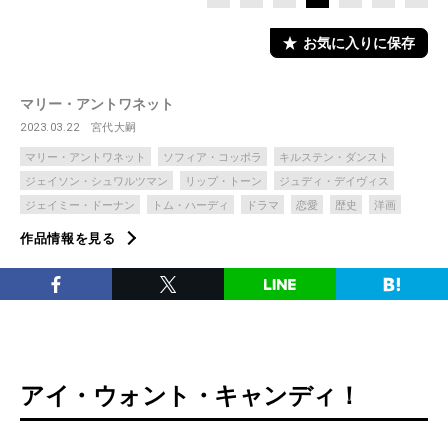
お気に入りに保存
マリー・アントワネット
2023.03.22
宮代大嗣
マリー・アントワネット
ソフィア・コッポラ
キルステン・ダンスト
ジェイソン・シュワルツマン
リップ・トーン
ジュディ・デイヴィス
ジェイミー・ドーナン
トム・ハーディ
ドラマ
恋愛
歴史
洋画
作品情報を見る
アイ・ウォント・キャンディ！