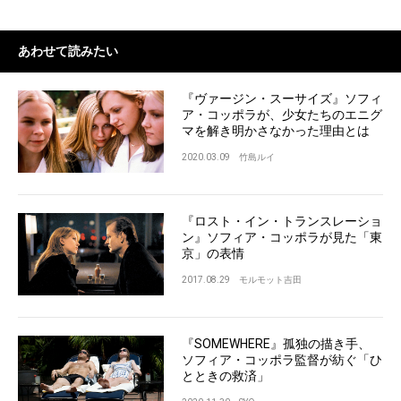
あわせて読みたい
『ヴァージン・スーサイズ』ソフィ
ア・コッポラが、少女たちのエニグ
マを解き明かさなかった理由とは
2020.03.09
竹島ルイ
『ロスト・イン・トランスレーショ
ン』ソフィア・コッポラが見た「東
京」の表情
2017.08.29
モルモット吉田
『SOMEWHERE』孤独の描き手、
ソフィア・コッポラ監督が紡ぐ「ひ
とときの救済」