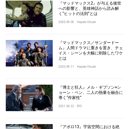
『マッドマックス2』が与える後世
への影響と、英雄神話から読み解
く“ヒットの法則”とは
2020.09.05
Hayato Otsuki
『マッドマックス／サンダードー
ム』人間ドラマに重きを置き、チェ
イス・シーンを大幅に削除したワケ
とは
2020.09.11
Hayato Otsuki
『博士と狂人』メル・ギブソン×シ
ョーン・ペン、二人の熱量を融合に
導く“作家性”
2021.04.22
SYO
『アポロ13』宇宙空間における絶