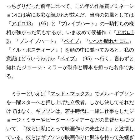
っちぎりだった前年に比べて、この年の作品賞ノミネーシ
ョンには実に多彩な顔ぶれが並んだ。当時の気風としては
『
アポロ13
』（95）と『ブレイブハート』の一騎打ちの様
相が強かった気もするが、いま改めて候補作（『
アポロ1
3
』『ブレイブハート』『
ベイブ
』『
いつか晴れた日に
』
『
イル・ポスティーノ
』）を頭の中に並べてみると、私の
意識はどういうわけか『
ベイブ
』（95）へ行く。言わずと
知れたジョージ・ミラーが製作と脚本を担った名作であ
る。
ミラーといえば『
マッド・マックス
』でメル・ギブソン
を一躍スターへと押し上げた立役者。しかし決してそれだ
けではなく、ギブソンは、若手時代に一緒に仕事をしたジ
ョージ・ミラーやピーター・ウィアーなどの監督たちにつ
いて、「彼らは私にとって映画作りの先生だよ」と述懐し
ている。彼らはギブソンが映画作りに興味を持って矢継ぎ