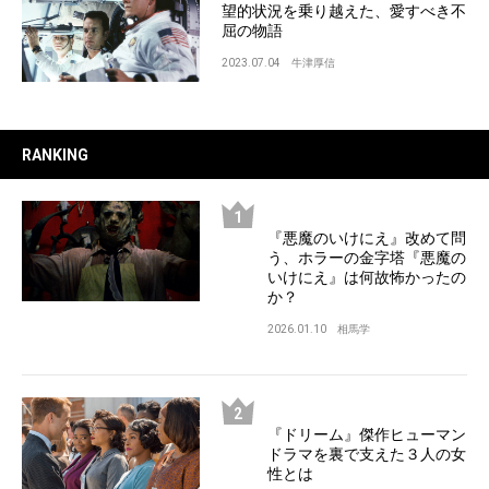
望的状況を乗り越えた、愛すべき不
屈の物語
2023.07.04
牛津厚信
RANKING
『悪魔のいけにえ』改めて問
う、ホラーの金字塔『悪魔の
いけにえ』は何故怖かったの
か？
2026.01.10
相馬学
『ドリーム』傑作ヒューマン
ドラマを裏で支えた３人の女
性とは