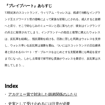
『ブレイブハート』あらすじ
13世紀末のスコットランド。ウィリアム・ウォレスは、残虐で冷酷なイングラ
ンド王エドワード１世の侵略によって家族を皆殺しにされる。成人すると故郷
へと戻り、そこで幼なじみのミューロンと恋に落ちたが、彼女はイングランド
の兵士に殺害されてしまう。イングランドへの怨念と復讐に燃えたウォレス
は、反乱軍を組織し、抵抗運動を続ける。圧政に苦しむ民衆はウォレスを支持
し、ウォレス率いる反乱軍は連勝を重ね、ついにはスコットランドの王位継承
者と目されるロバート・ザ・ブルースをはじめとする支配者層にも蜂起を促す
までになった。しかし土壇場で保守的な貴族がウォレスを裏切り、反乱軍は大
敗してしまう…。
Index
アカデミー賞で対決した師弟関係のふたり
史実として受け止めるには注意が必要