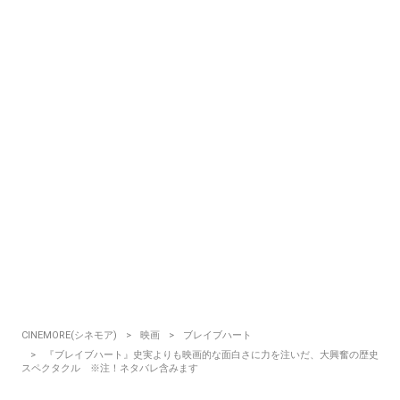
CINEMORE(シネモア)
映画
ブレイブハート
『ブレイブハート』史実よりも映画的な面白さに力を注いだ、大興奮の歴史
スペクタクル ※注！ネタバレ含みます