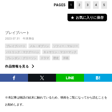
PAGES
1
2
3
4
5
お気に入りに保存
ブレイブハート
2023.07.31
牛津厚信
ブレイブハート
メル・ギブソン
ソフィー・マルソー
パトリック・マクグーハン
キャサリン・マコーマック
ブレンダン・グリーソン
ドラマ
歴史
洋画
作品情報を見る
※本記事は物語の結末に触れているため、映画をご覧になってから読むことを
お勧めします。