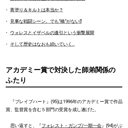
青塗り＆キルトは本当か？
見事な戦闘シーン。でも”橋”がない⁉
ウォレスとイザベルの逢引という衝撃展開
そして歴史はなおも続いていく…
アカデミー賞で対決した師弟関係の
ふたり
『ブレイブハート』(95)は1996年のアカデミー賞で作品
賞、監督賞を含む５部門の受賞を成し遂げた。
思い返すと、『
フォレスト・ガンプ/一期一会
』(94)がぶ