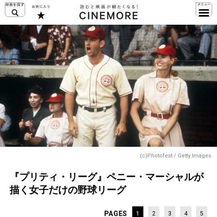
(c)Photofest / Getty Images
『プリティ・リーグ』ペニー・マーシャルが
描く女子だけの野球リーグ
PAGES
1
2
3
4
5