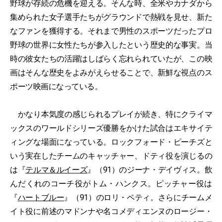
野球が存続の危機を迎える。そんな時、全米やカナダから
集められた女子選手たちがグラウンドで熱戦を見せ、新た
なファンを獲得する。それまで男性のスポーツだったプロ
野球の世界に女性たちが参入したという歴史的な事実。当
時の彼女たちの活躍はしばらく忘れられていたが、この映
画はそんな歴史をよみがえらせることで、新鮮な視点のス
ポーツ映画になっている。
かなり本気度の感じられるプレイが続き、特にクライマ
ックスのワールドシリーズ優勝をかけた試合はエキサイテ
ィングな場面になっている。ロックフォード・ピーチズと
いう実在したチームのキャッチャー、ドティ役を演じるの
は『
テルマ＆ルイーズ
』（91）のジーナ・デイヴィス。飲
んだくれのコーチ役がトム・ハンクス。ピッチャー役は
『
ハートブルー
』（91）のロリ・ペティ。さらにチームメ
イト役に前述のマドンナや名コメディエンヌのロージー・