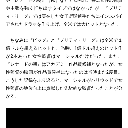
や『
レナードの朝
』（90）などで知られ、特に女性の視点
や主張を強く打ち出すタイプではなかったが、『プリテ
ィ・リーグ』では実在した女子野球選手たちにインスパイ
アされたドラマを作り上げ、全米では大ヒットとなった。
ちなみに『
ビッグ
』と『プリティ・リーグ』は全米で１
億ドルを超えるヒット作、当時、1億ドル超えのヒット作
が2本あった女性監督はマーシャルだけだった。また、
『
レナードの朝
』はアカデミー作品賞候補となったが、女
性監督の映画が作品賞候補になったのは当時まだ2度目。
こうした記録をふり返ると、マーシャルがハリウッドで女
性監督の地位向上に貢献した先駆的な監督だったことが分
かる。