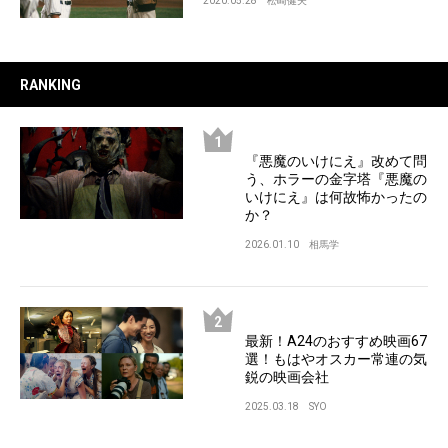
2020.05.28
松崎健夫
RANKING
『悪魔のいけにえ』改めて問
う、ホラーの金字塔『悪魔の
いけにえ』は何故怖かったの
か？
2026.01.10
相馬学
最新！A24のおすすめ映画67
選！もはやオスカー常連の気
鋭の映画会社
2025.03.18
SYO