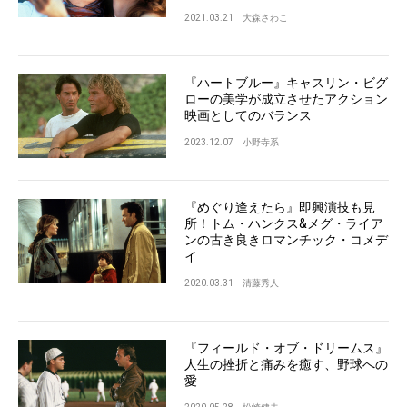
2021.03.21
大森さわこ
『ハートブルー』キャスリン・ビグ
ローの美学が成立させたアクション
映画としてのバランス
2023.12.07
小野寺系
『めぐり逢えたら』即興演技も見
所！トム・ハンクス&メグ・ライア
ンの古き良きロマンチック・コメデ
イ
2020.03.31
清藤秀人
『フィールド・オブ・ドリームス』
人生の挫折と痛みを癒す、野球への
愛