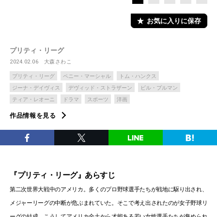
お気に入りに保存
プリティ・リーグ
2024.02.06
大森さわこ
プリティ・リーグ
ペニー・マーシャル
トム・ハンクス
ジーナ・デイヴィス
デヴィッド・ストラザーン
ビル・プルマン
ティア・レオーニ
ドラマ
スポーツ
洋画
作品情報を見る
『プリティ・リーグ』あらすじ
第二次世界大戦中のアメリカ。多くのプロ野球選手たちが戦地に駆り出され、
メジャーリーグの中断が危ぶまれていた。そこで考え出されたのが女子野球リ
ーグの結成。こうしてアメリカ全土から才能ある若い女性選手たちが集められ