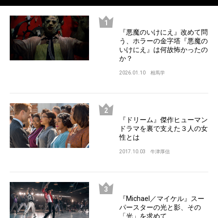
『悪魔のいけにえ』改めて問
う、ホラーの金字塔『悪魔の
いけにえ』は何故怖かったの
か？
2026.01.10
相馬学
『ドリーム』傑作ヒューマン
ドラマを裏で支えた３人の女
性とは
2017.10.03
牛津厚信
『Michael／マイケル』スー
パースターの光と影、その
「光」を求めて