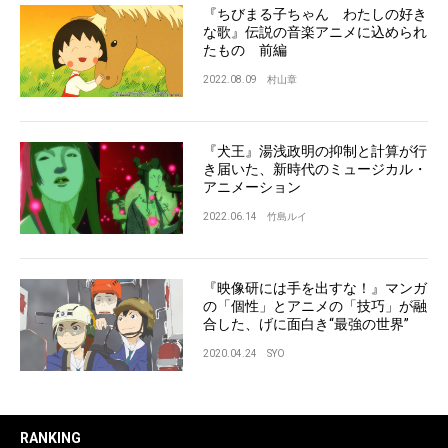
『ちびまる子ちゃん わたしの好き
な歌』伝説の音楽アニメに込められ
たもの 前編
2022.08.09
村山章
『犬王』湯浅政明の抑制と計算が行
き届いた、新時代のミュージカル・
アニメーション
2022.06.14
竹島ルイ
『映像研には手を出すな！』マンガ
の「個性」とアニメの「技巧」が融
合した、げに面白き“最強の世界”
2020.04.24
SYO
RANKING