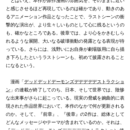
とはいえ、本作が原作漫画の雰囲気を、そのままに近い
と感じさせるほど再現しているのは確かであり、動きのあ
るアニメーション作品となったことで、ラストシーンの衝
撃的な演出が、より生々しいものとして心に残るというの
も、確かなところである。後章では、より心をかきむしら
れるような展開、大いなる破壊衝動の発露となる表現が待
っている。さらには、浅野いにお自身が劇場版用に自ら描
き下ろしたというラストシーンも、初めて披露されること
になるという。
漫画「
デッドデッドデーモンズデデデデデストラクショ
ン
」の連載が終了してのち、日本、そして世界では、陰惨
な出来事がさらに起こっている。現実の脅威を婉曲的に表
現された作品世界において、本作のなかで何が更新される
のか。そして、『前章』、『後章』の2作は、総体として
どんなメッセージやテーマが含まれているのか。それは、