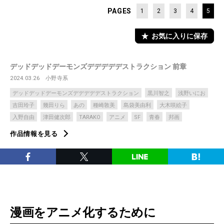
PAGES
1
2
3
4
5
お気に入りに保存
デッドデッドデーモンズデデデデデストラクション 前章
2024.03.26
小野寺系
デッドデッドデーモンズデデデデデストラクション
黒川智之
浅野いにお
吉田玲子
幾田りら
あの
種崎敦美
島袋美由利
大木咲絵子
入野自由
津田健次郎
TARAKO
アニメ
SF
青春
邦画
作品情報を見る
漫画をアニメ化するために