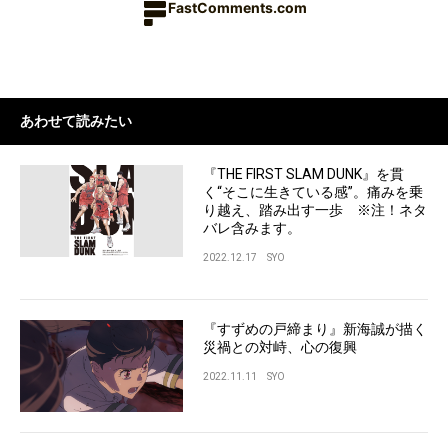
FastComments.com
あわせて読みたい
『THE FIRST SLAM DUNK』を貫
く“そこに生きている感”。痛みを乗
り越え、踏み出す一歩 ※注！ネタ
バレ含みます。
2022.12.17
SYO
『すずめの戸締まり』新海誠が描く
災禍との対峙、心の復興
2022.11.11
SYO