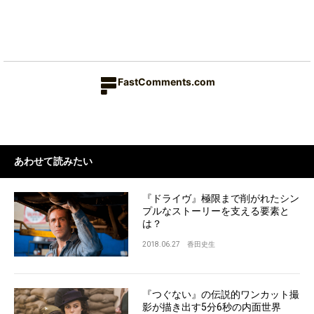
FastComments.com
あわせて読みたい
『ドライヴ』極限まで削がれたシン
プルなストーリーを支える要素と
は？
2018.06.27
香田史生
『つぐない』の伝説的ワンカット撮
影が描き出す5分6秒の内面世界