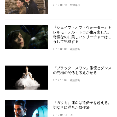
2019.03.18
牛津厚信
『シェイプ・オブ・ウォーター』ギ
レルモ・デル・トロが生み出した、
奇怪なのに美しいクリーチャーはこ
うして完成する
2018.03.02
斉藤博昭
『ブラック・スワン』俳優とダンス
の究極の関係を考えさせる
2017.10.05
斉藤博昭
『ガタカ』運命は遺伝子を超える。
切なさに満ちた傑作SF
2019.07.13
SYO