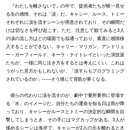
『わたしを離さないで』の中で、提供者たちが唯一見せ
る生の感情、それは「涙」だ。キャシー、ルース、トミー
それぞれに涙を流すシーンが用意されており、その瞬間だ
けは切なさを呼び起こす。ただ、注意して観てみると3人
の涙の流し方はどの場面でも似通っており、素直に感情移
入することができない。キャリー・マリガン、アンドリュ
ー・ガーフィールド、キーラ・ナイトレイといった演技派
たちが、一様に同じ泣き方をするとは考えにくい。これは
うがった見方かもしれないが、「涙すらもプログラミング
されているのか」――そう感じて背筋が寒くなる。
彼らの代わりに涙を流すのが、劇中で要所要所に登場す
る「水」のイメージだ。自分たちの運命を知る日は雨が降
っており、キャシーがルースとトミーの決定的な瞬間を目
撃してしまうとき、その手にはマグカップがある。3人が
揉めるシーンは海岸で、キャシーが2人の元を離れるとき