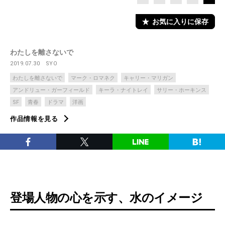
お気に入りに保存
わたしを離さないで
2019.07.30
SYO
わたしを離さないで
マーク・ロマネク
キャリー・マリガン
アンドリュー・ガーフィールド
キーラ・ナイトレイ
サリー・ホーキンス
SF
青春
ドラマ
洋画
作品情報を見る
登場人物の心を示す、水のイメージ