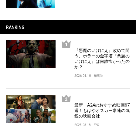
RANKING
『悪魔のいけにえ』改めて問
う、ホラーの金字塔『悪魔の
いけにえ』は何故怖かったの
か？
2026.01.10
相馬学
最新！A24のおすすめ映画67
選！もはやオスカー常連の気
鋭の映画会社
2025.03.18
SYO