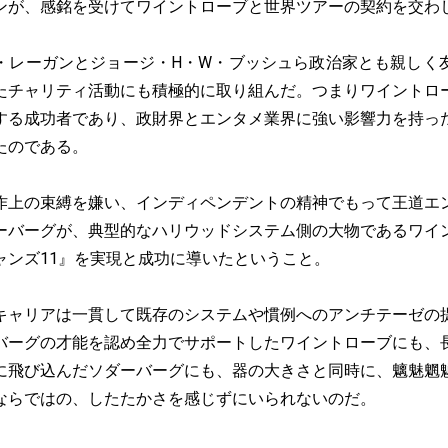
ンが、感銘を受けてワイントローブと世界ツアーの契約を交わ
レーガンとジョージ・H・W・ブッシュら政治家とも親しく
たチャリティ活動にも積極的に取り組んだ。つまりワイントロ
する成功者であり、政財界とエンタメ業界に強い影響力を持っ
たのである。
上の束縛を嫌い、インディペンデントの精神でもって王道エ
ーバーグが、典型的なハリウッドシステム側の大物であるワイ
ャンズ11』を実現と成功に導いたということ。
ャリアは一貫して既存のシステムや慣例へのアンチテーゼの
バーグの才能を認め全力でサポートしたワイントローブにも、
に飛び込んだソダーバーグにも、器の大きさと同時に、魑魅魍
ならではの、したたかさを感じずにいられないのだ。