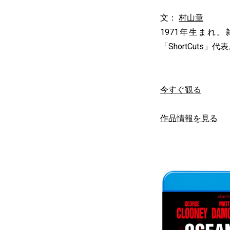
文：
村山章
1971年生ま
「ShortCuts」代
今すぐ観る
作品情報を見る