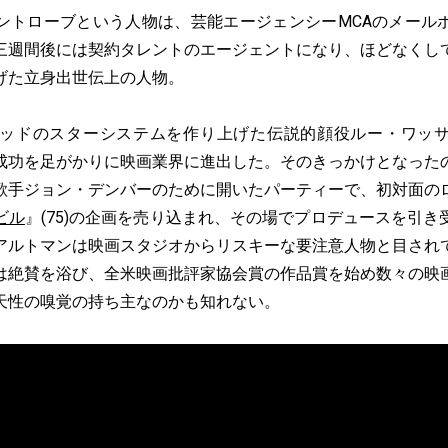
トローブという人物は、芸能エージェンシーMCAのメール
三週間後には契約タレントのエージェントになり、ほどなくし
げた立身出世伝上の人物。
ッドのスターシステムを作り上げた伝説的顔役ルー・ワッ
成功を足がかりに映画業界に進出した。そのきっかけとなった
歌手ジョン・デンバーのために開いたパーティーで、初対面の
ビル
』(75)の企画を売り込まれ、その場でプロデュースを引
アルトマンは映画スタジオからリスキーな要注意人物と目され
は絶賛を浴び、全米映画批評家協会賞の作品賞を始め数々の映
天性の嗅覚の持ち主なのかも知れない。