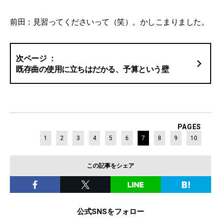
前田：見習ってくださいって（笑）。かしこまりました。
既存曲の使用に立ちはだかる、予算という壁
PAGES
1
2
3
4
5
6
7
8
9
10
この記事をシェア
公式SNSをフォロー