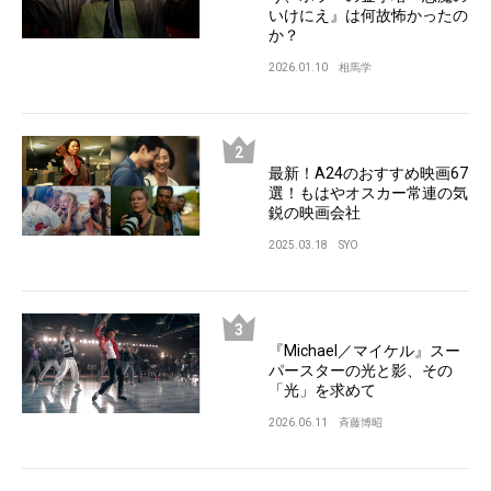
いけにえ』は何故怖かったの
か？
2026.01.10
相馬学
最新！A24のおすすめ映画67
選！もはやオスカー常連の気
鋭の映画会社
2025.03.18
SYO
『Michael／マイケル』スー
パースターの光と影、その
「光」を求めて
2026.06.11
斉藤博昭