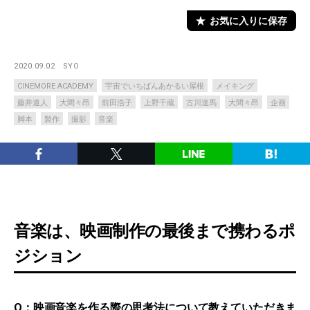
お気に入りに保存
2020.09.02
SYO
CINEMORE ACADEMY
宇宙でいちばんあかるい屋根
メイキング
藤井道人
大間々昂
前田浩子
上野千蔵
古川達馬
大間々昂
企画
脚本
製作
撮影
音楽
音楽は、映画制作の最後まで携わるポ
ジション
Q：映画音楽を作る際の思考法について教えていただきま