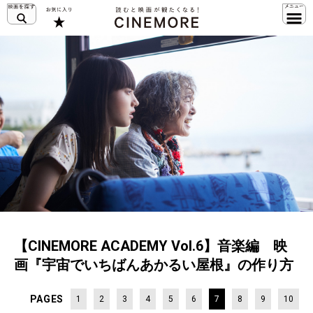
【CINEMORE ACADEMY Vol.6】音楽編 映
画『宇宙でいちばんあかるい屋根』の作り方
PAGES
1
2
3
4
5
6
7
8
9
10