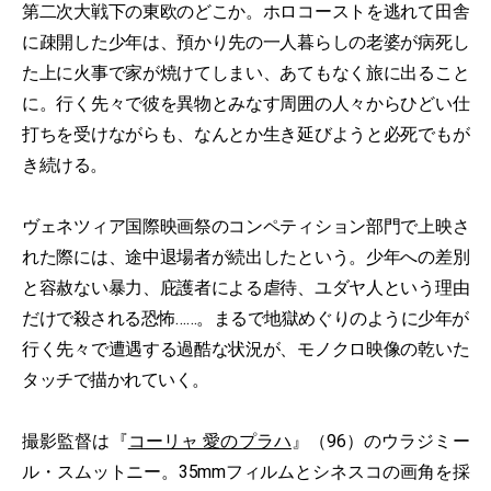
第二次大戦下の東欧のどこか。ホロコーストを逃れて田舎
に疎開した少年は、預かり先の一人暮らしの老婆が病死し
た上に火事で家が焼けてしまい、あてもなく旅に出ること
に。行く先々で彼を異物とみなす周囲の人々からひどい仕
打ちを受けながらも、なんとか生き延びようと必死でもが
き続ける。
ヴェネツィア国際映画祭のコンペティション部門で上映さ
れた際には、途中退場者が続出したという。少年への差別
と容赦ない暴力、庇護者による虐待、ユダヤ人という理由
だけで殺される恐怖……。まるで地獄めぐりのように少年が
行く先々で遭遇する過酷な状況が、モノクロ映像の乾いた
タッチで描かれていく。
撮影監督は『
コーリャ 愛のプラハ
』（96）のウラジミー
ル・スムットニー。35mmフィルムとシネスコの画角を採