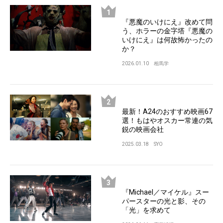
『悪魔のいけにえ』改めて問
う、ホラーの金字塔『悪魔の
いけにえ』は何故怖かったの
か？
2026.01.10
相馬学
最新！A24のおすすめ映画67
選！もはやオスカー常連の気
鋭の映画会社
2025.03.18
SYO
『Michael／マイケル』スー
パースターの光と影、その
「光」を求めて