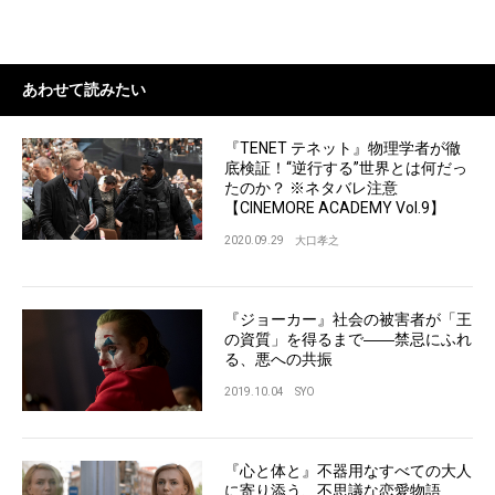
あわせて読みたい
『TENET テネット』物理学者が徹
底検証！“逆行する”世界とは何だっ
たのか？ ※ネタバレ注意
【CINEMORE ACADEMY Vol.9】
2020.09.29
大口孝之
『ジョーカー』社会の被害者が「王
の資質」を得るまで――禁忌にふれ
る、悪への共振
2019.10.04
SYO
『心と体と』不器用なすべての大人
に寄り添う、不思議な恋愛物語