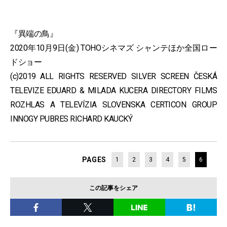
『異端の鳥』
2020年10月9日(金) TOHOシネマズ シャンテほか全国ロー
ドショー
(c)2019 ALL RIGHTS RESERVED SILVER SCREEN ČESKÁ
TELEVIZE EDUARD & MILADA KUCERA DIRECTORY FILMS
ROZHLAS A TELEVÍZIA SLOVENSKA CERTICON GROUP
INNOGY PUBRES RICHARD KAUCKÝ
PAGES
1
2
3
4
5
6
この記事をシェア