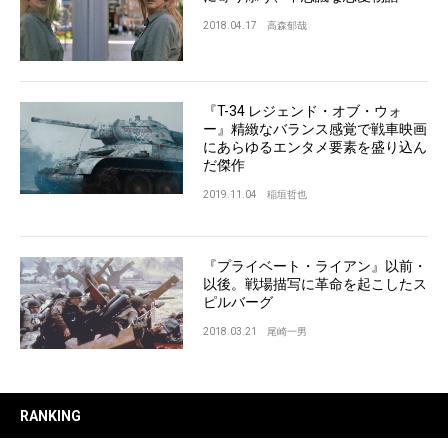
2018.04.17
高森郁哉
『T-34 レジェンド・オブ・ウォ
ー』精緻なバランス感覚で戦車映画
にあらゆるエンタメ要素を盛り込ん
だ傑作
2019.11.04
稲垣哲也
『プライベート・ライアン』以前・
以後。戦場描写に革命を起こしたス
ピルバーグ
2018.03.21
尾崎一男
RANKING