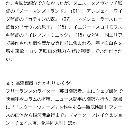
た。今回は紹介できなかったが、ダニス・タノヴィッチ監
督の『
ノー・マンズ・ランド
』（01）、アンジェイ・ワイ
ダ監督の『
カティンの森
』（07）、ネメシュ・ラースロー
監督の『
サウルの息子
』（15）、イエジー・スコリモフス
キ監督の『
イレブン・ミニッツ
』（15）なども、同エリア
で製作された個性豊かな秀作群に含まれる。年々面白さを
増す東欧・ロシア映画の魅力をぜひ満喫していただきた
い。
文：
高森郁哉（たかもり いくや）
フリーランスのライター、英日翻訳者。主にウェブ媒体で
映画評やコラムの寄稿、ニュース記事の翻訳を行う。訳書
に『「スター・ウォーズ」を科学する―徹底検証！ フォー
スの正体から銀河間旅行まで』（マーク・ブレイク＆ジョ
ン・チェイス著、化学同人刊）ほか。