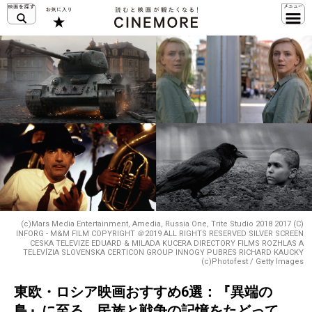
(c)Mars Media Entertainment, Amedia, Russia One, Trite Studio 2018 2017 (C)
INFORG - M&M FILM COPYRIGHT ＠2019 ALL RIGHTS RESERVED SILVER SCREEN
CESKA TELEVIZE EDUARD & MILADA KUCERA DIRECTORY FILMS ROZHLAS A
TELEVÍZIA SLOVENSKA CERTICON GROUP INNOGY PUBRES RICHARD KAUCKY
(c)Photofest / Getty Images
東欧・ロシア映画おすすめ6選：『異端の
鳥』に至る、民族と戦争の記憶をたどって