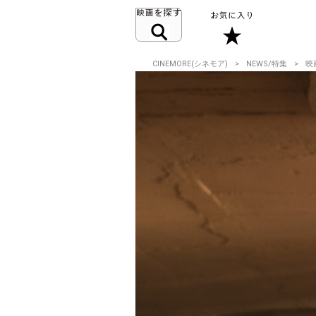
CINEMORE(シネモア)
NEWS/特集
映