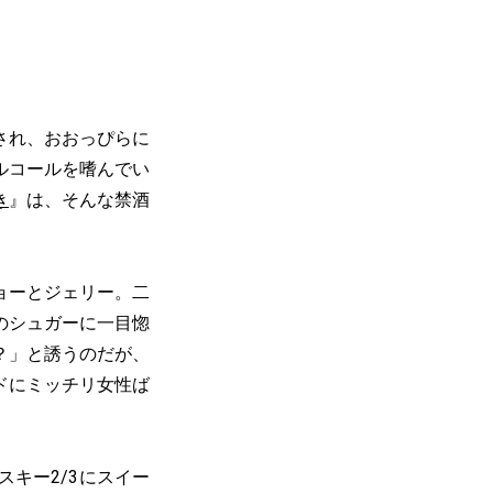
され、おおっぴらに
ルコールを嗜んでい
き
』は、そんな禁酒
ョーとジェリー。二
のシュガーに一目惚
？」と誘うのだが、
ドにミッチリ女性ば
キー2/3にスイー