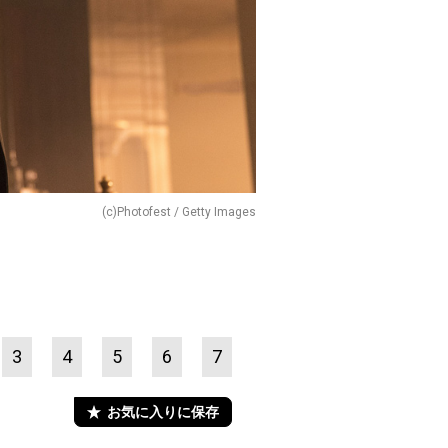
(c)Photofest / Getty Images
3
4
5
6
7
お気に入りに保存