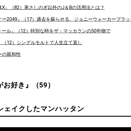
X』（82）寒さしのぎ以外のJ＆Bの活用法とは？
ー2049』（17）過去を蘇らせる、ジョニーウォーカーブラ
フォール』（12）特別な時をザ・マッカランの50年物で
』（12）シングルモルトで人生立て直し
ーの親和性
がお好き』（59）
シェイクしたマンハッタン