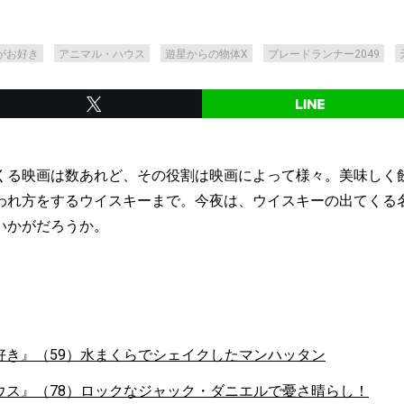
がお好き
アニマル・ハウス
遊星からの物体X
ブレードランナー2049
くる映画は数あれど、その役割は映画によって様々。美味しく
われ方をするウイスキーまで。今夜は、ウイスキーの出てくる
いかがだろうか。
好き』（59）水まくらでシェイクしたマンハッタン
ウス』（78）ロックなジャック・ダニエルで憂さ晴らし！