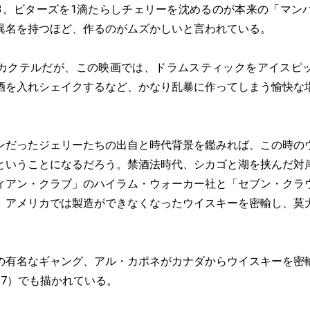
/3。ビターズを1滴たらしチェリーを沈めるのが本来の「マン
異名を持つほど、作るのがムズかしいと言われている。
カクテルだが、この映画では、ドラムスティックをアイスピ
酒を入れシェイクするなど、かなり乱暴に作ってしまう愉快な
ンだったジェリーたちの出自と時代背景を鑑みれば、この時の
ということになるだろう。禁酒法時代、シカゴと湖を挟んだ対
ィアン・クラブ」のハイラム・ウォーカー社と「セブン・クラ
、アメリカでは製造ができなくなったウイスキーを密輸し、莫
の有名なギャング、アル・カポネがカナダからウイスキーを密
87）でも描かれている。