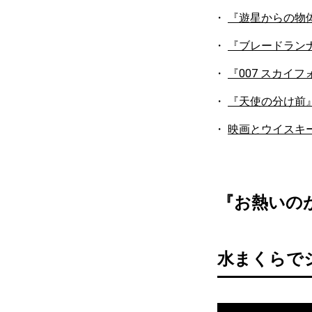
『遊星からの物体
『ブレードランナ
『007 スカイ
『天使の分け前
映画とウイスキ
『お熱いの
水まくらで