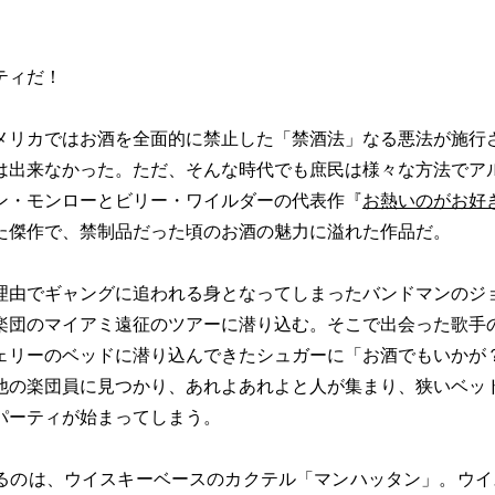
ティだ！
メリカではお酒を全面的に禁止した「禁酒法」なる悪法が施行
は出来なかった。ただ、そんな時代でも庶民は様々な方法でア
ン・モンローとビリー・ワイルダーの代表作『
お熱いのがお好
た傑作で、禁制品だった頃のお酒の魅力に溢れた作品だ。
理由でギャングに追われる身となってしまったバンドマンのジ
楽団のマイアミ遠征のツアーに潜り込む。そこで出会った歌手
ェリーのベッドに潜り込んできたシュガーに「お酒でもいかが
他の楽団員に見つかり、あれよあれよと人が集まり、狭いベッ
パーティが始まってしまう。
るのは、ウイスキーベースのカクテル「マンハッタン」。ウイス