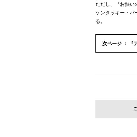
ただし、『お熱い
ケンタッキー・バ
る。
『