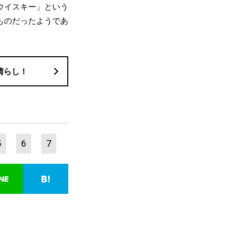
ウイスキー」という
ものだったようであ
晴らし！
5
6
7