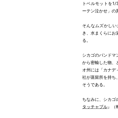
トベルモットを1
ーテン泣かせ」の
そんなムズかしい
き、水まくらにお
る。
シカゴのバンドマ
から密輸した物、
オ州には「カナデ
社が蒸留所を持ち
そうである。
ちなみに、シカゴ
タッチャブル
』（