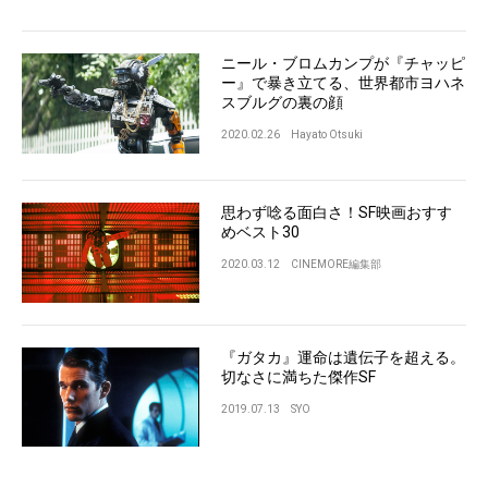
ニール・ブロムカンプが『チャッピ
ー』で暴き立てる、世界都市ヨハネ
スブルグの裏の顔
2020.02.26
Hayato Otsuki
思わず唸る面白さ！SF映画おすす
めベスト30
2020.03.12
CINEMORE編集部
『ガタカ』運命は遺伝子を超える。
切なさに満ちた傑作SF
2019.07.13
SYO