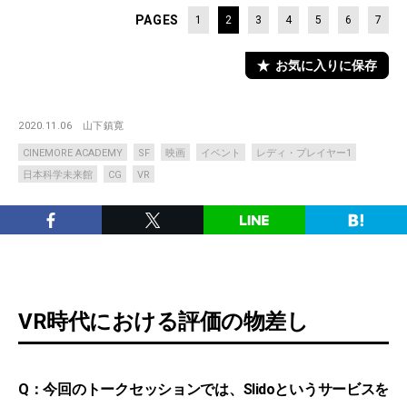
PAGES
1
2
3
4
5
6
7
お気に入りに保存
2020.11.06
山下鎮寛
CINEMORE ACADEMY
SF
映画
イベント
レディ・プレイヤー1
日本科学未来館
CG
VR
VR時代における評価の物差し
Q：今回のトークセッションでは、Slidoというサービスを