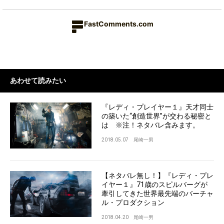
FastComments.com
あわせて読みたい
『レディ・プレイヤー１』天才同士
の築いた“創造世界”が交わる秘密と
は ※注！ネタバレ含みます。
2018.05.07
尾崎一男
【ネタバレ無し！】『レディ・プレ
イヤー１』71歳のスピルバーグが
牽引してきた世界最先端のバーチャ
ル・プロダクション
2018.04.20
尾崎一男