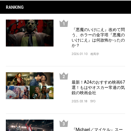
RANKING
『悪魔のいけにえ』改めて問
う、ホラーの金字塔『悪魔の
いけにえ』は何故怖かったの
か？
2026.01.10
相馬学
最新！A24のおすすめ映画67
選！もはやオスカー常連の気
鋭の映画会社
2025.03.18
SYO
『Michael／マイケル』スー