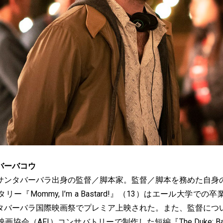
バーバコウ
サンタバーバラ出身の監督／脚本家。監督／脚本を務めた自身
ー『Mommy, I’m a Bastard!』（13）はエール大学で
タバーバラ国際映画祭でプレミア上映された。また、監督につ
会（AFI）コンサバトリーで制作した短編『The Duke: Based o