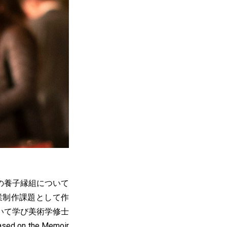
の養子縁組について
の卒業制作課題として作
いて学び美術学修士
n the Memoir