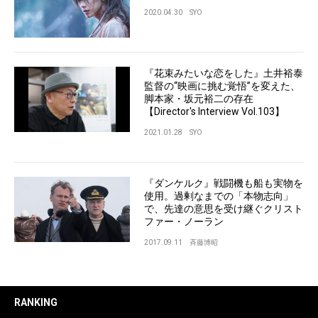
2020.04.30
SYO
『花束みたいな恋をした』土井裕泰
監督の“映画に挑む覚悟”を変えた、
脚本家・坂元裕二の存在
【Director's Interview Vol.103】
2021.01.28
SYO
『ダンケルク』戦闘機も船も実物を
使用。過剰なまでの「本物志向」
で、先達の意思を受け継ぐクリスト
ファー・ノーラン
2017.09.11
斉藤博昭
RANKING