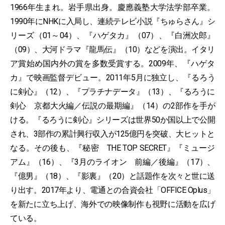
1966年生まれ。岩手県出身。慶應義塾大学法学部卒業。
1990年にNHKに入局し、連続テレビ小説『ちゅらさん』シ
リーズ（01～04）、『ハゲタカ』（07）、『白洲次郎』
（09）、大河ドラマ『龍馬伝』（10）などを演出。イタリ
ア賞始め国内外の賞を多数受賞する。2009年、『ハゲタ
カ』で映画監督デビュー。2011年5月に独立し、『るろう
に剣心』（12）、『プラチナデータ』（13）、『るろうに
剣心 京都大火編／伝説の最期編』（14）の2部作を手が
ける。『るろうに剣心』シリーズは世界50か国以上で公開
され、3部作の累計興行収入が125億円を突破、大ヒットと
なる。その後も、『秘密 THE TOP SECRET』『ミュージ
アム』（16）、『3月のライオン 前編／後編』（17）、
『億男』（18）、『影裏』（20）と話題作を次々と世に送
り出す。2017年より、電通との合資会社「OFFICE Oplus」
を新たに立ち上げ、海外での映像制作も視野に活動を広げ
ている。