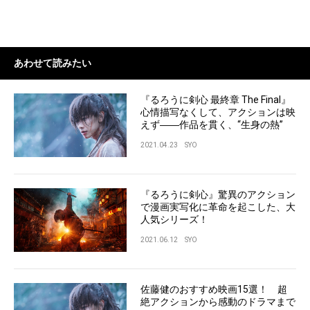
あわせて読みたい
『るろうに剣心 最終章 The Final』
心情描写なくして、アクションは映
えず――作品を貫く、“生身の熱”
2021.04.23
SYO
『るろうに剣心』驚異のアクション
で漫画実写化に革命を起こした、大
人気シリーズ！
2021.06.12
SYO
佐藤健のおすすめ映画15選！ 超
絶アクションから感動のドラマまで