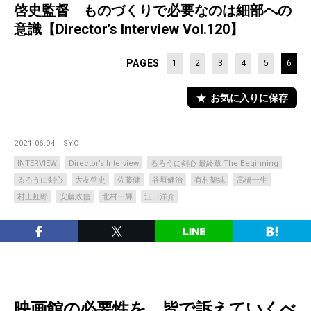
啓史監督 ものづくりで必要なのは細部への
意識【Director’s Interview Vol.120】
PAGES
1
2
3
4
5
6
お気に入りに保存
2021.06.04
SYO
INTERVIEW
Director’s Interview
るろうに剣心 最終章 The Beginning
るろうに剣心
大友啓史
佐藤健
谷垣健治
有村架純
高橋一生
村上虹郎
安藤政信
北村一輝
江口洋介
映画館の必要性を、皆で訴えていくべ