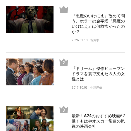
『悪魔のいけにえ』改めて問
う、ホラーの金字塔『悪魔の
いけにえ』は何故怖かったの
か？
2026.01.10
相馬学
『ドリーム』傑作ヒューマン
ドラマを裏で支えた３人の女
性とは
2017.10.03
牛津厚信
最新！A24のおすすめ映画67
選！もはやオスカー常連の気
鋭の映画会社