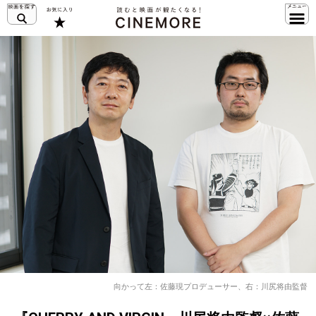
向かって左：佐藤現プロデューサー、右：川尻将由監督