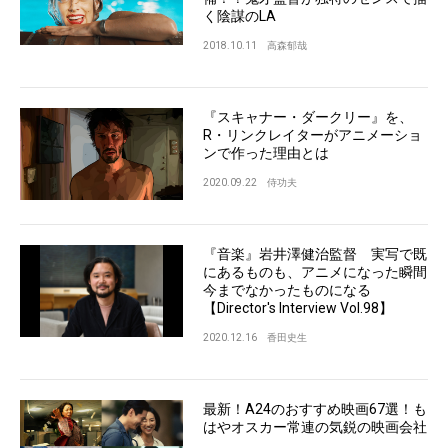
く陰謀のLA
2018.10.11
高森郁哉
『スキャナー・ダークリー』を、
R・リンクレイターがアニメーショ
ンで作った理由とは
2020.09.22
侍功夫
『音楽』岩井澤健治監督 実写で既
にあるものも、アニメになった瞬間
今までなかったものになる
【Director's Interview Vol.98】
2020.12.16
香田史生
最新！A24のおすすめ映画67選！も
はやオスカー常連の気鋭の映画会社