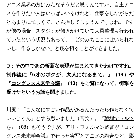
アニメ業界の方はみんなそうだと思うんですが、自主アニ
メを作りたい人はいっぱいいるけれど、仕事をしながらだ
とあまりに忙しくて、とん挫してしまうんですよね。です
が僕の場合、スタジオが傾きかけていて人員整理も行われ
ていたという状況もあって、「どのみちここにはいられな
いし、作るしかない」と舵を切ることができました。
Q：その中であの斬新な表現が生まれてきたわけですね。
制作後に『
6才のボクが、大人になるまで。
』（14）や
『
コングレス未来学会議
』（13）をご覧になって、衝撃を
受けたというお話を聞きました。
川尻：「こんなにすごい作品があるんだったら作らなくて
いいじゃん」とすら思いました（苦笑）。『
戦場でワルツ
を
』（08）もそうですが、アリ・フォルマン監督が『コン
グレス未来学会議』で行った実写とアニメの融合など、影