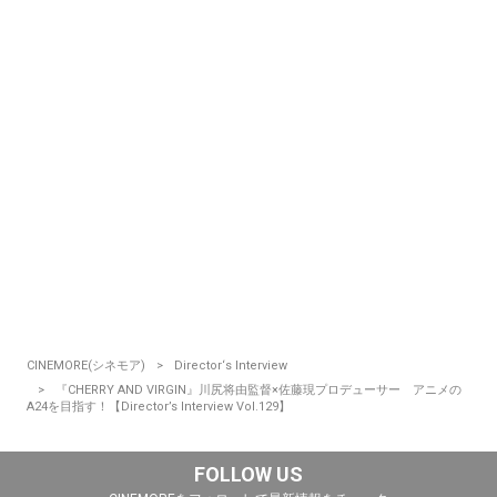
CINEMORE(シネモア)
Director‘s Interview
『CHERRY AND VIRGIN』川尻将由監督×佐藤現プロデューサー アニメの
A24を目指す！【Director’s Interview Vol.129】
FOLLOW US