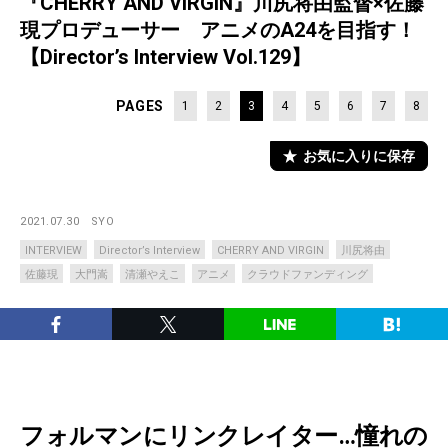
『CHERRY AND VIRGIN』川尻将由監督×佐藤
現プロデューサー アニメのA24を目指す！
【Director’s Interview Vol.129】
PAGES
1
2
3
4
5
6
7
8
お気に入りに保存
2021.07.30
SYO
INTERVIEW
Director’s Interview
CHERRY AND VIRGIN
川尻将由
佐藤現
大門嵩
清瀬やえこ
アニメ
クラウドファンディング
フォルマンにリンクレイター…憧れの