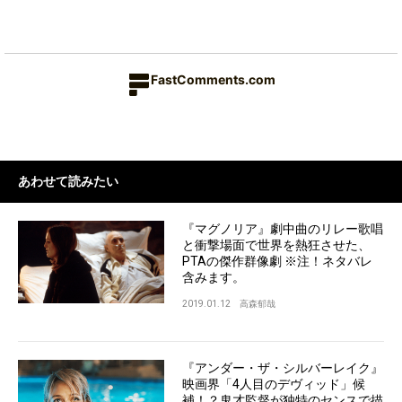
FastComments.com
あわせて読みたい
『マグノリア』劇中曲のリレー歌唱
と衝撃場面で世界を熱狂させた、
PTAの傑作群像劇 ※注！ネタバレ
含みます。
2019.01.12
高森郁哉
『アンダー・ザ・シルバーレイク』
映画界「4人目のデヴィッド」候
補！？鬼才監督が独特のセンスで描