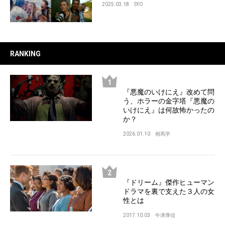
2025.03.18
SYO
RANKING
『悪魔のいけにえ』改めて問
う、ホラーの金字塔『悪魔の
いけにえ』は何故怖かったの
か？
2026.01.10
相馬学
『ドリーム』傑作ヒューマン
ドラマを裏で支えた３人の女
性とは
2017.10.03
牛津厚信