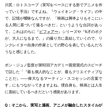
川尻：ロトスコープ（実写をベースにする形でアニメを作
っていく手法）ですよね。『ウェイキング・ライフ』の中
で、記憶が曖昧なんですが、「映画は脚本よりもそこにい
る人間に基づいて撮るべきだ」というような台詞があっ
て。これはのちに『
ビフォア〜
』シリーズや『6才のボク
が、大人になるまで。』の撮り方に直結していくので、リ
ンクレイター自身の作家としての野心を表しているんだろ
うなと感じました。
ポン・ジュノ監督が第92回アカデミー賞授賞式のスピーチ
で話した「『最も個人的なことが、最もクリエイティブな
ことだ』――偉大なるマーティン・スコセッシの言葉で
す」にもつながってきますよね。僕自身も、映画とは人生
に直結しているべきだという感覚があります。
Q：そこから、実写と漫画、アニメが融合したスタイルが