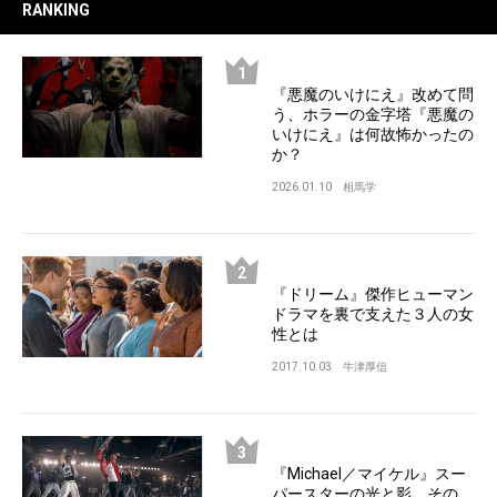
RANKING
『悪魔のいけにえ』改めて問
う、ホラーの金字塔『悪魔の
いけにえ』は何故怖かったの
か？
2026.01.10
相馬学
『ドリーム』傑作ヒューマン
ドラマを裏で支えた３人の女
性とは
2017.10.03
牛津厚信
『Michael／マイケル』スー
パースターの光と影、その