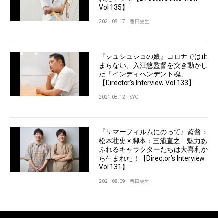
Vol.135】
2021.08.17
香田史生
『シュシュシュの娘』コロナでは止
まらない。入江悠監督を突き動かし
た「インディペンデント魂」
【Director’s Interview Vol.133】
2021.08.12
SYO
『サマーフィルムにのって』監督：
松本壮史 × 脚本：三浦直之 魅力あ
ふれるキャラクターたちは大喜利か
ら生まれた！【Director’s Interview
Vol.131】
2021.08.09
香田史生