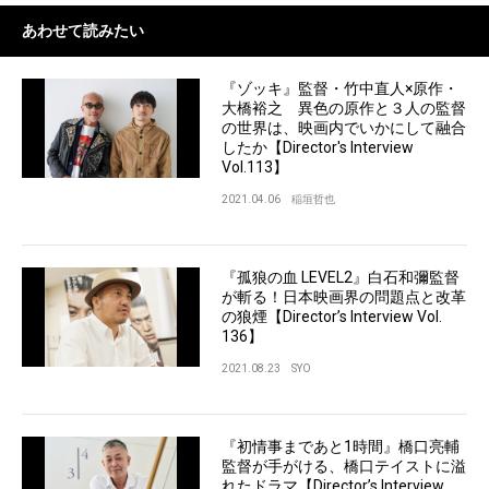
あわせて読みたい
『ゾッキ』監督・竹中直人×原作・
大橋裕之 異色の原作と３人の監督
の世界は、映画内でいかにして融合
したか【Director's Interview
Vol.113】
2021.04.06
稲垣哲也
『孤狼の血 LEVEL2』白石和彌監督
が斬る！日本映画界の問題点と改革
の狼煙【Director’s Interview Vol.
136】
2021.08.23
SYO
『初情事まであと1時間』橋口亮輔
監督が手がける、橋口テイストに溢
れたドラマ【Director’s Interview