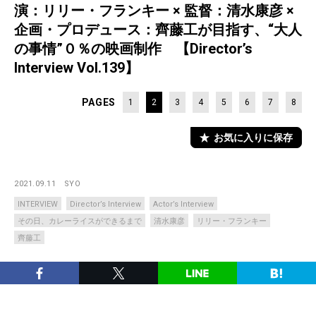
演：リリー・フランキー × 監督：清水康彦 ×
企画・プロデュース：齊藤工が目指す、“大人
の事情”０％の映画制作 【Director’s
Interview Vol.139】
PAGES
1
2
3
4
5
6
7
8
お気に入りに保存
2021.09.11
SYO
INTERVIEW
Director’s Interview
Actor’s Interview
その日、カレーライスができるまで
清水康彦
リリー・フランキー
齊藤工