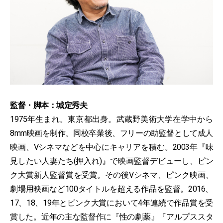
監督・脚本：城定秀夫
1975年生まれ。東京都出身。武蔵野美術大学在学中から
8mm映画を制作。同校卒業後、フリーの助監督として成人
映画、Vシネマなどを中心にキャリアを積む。2003年『味
見したい人妻たち(押入れ)』で映画監督デビューし、ピン
ク大賞新人監督賞を受賞。その後Vシネマ、ピンク映画、
劇場用映画など100タイトルを超える作品を監督。2016、
17、18、19年とピンク大賞において4年連続で作品賞を受
賞した。近年の主な監督作に『性の劇薬』『アルプススタ