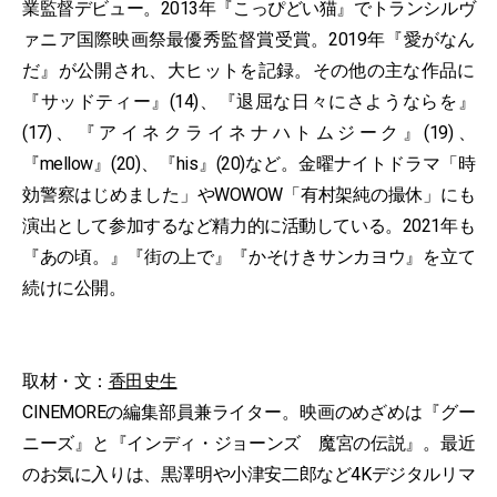
業監督デビュー。2013年『こっぴどい猫』でトランシルヴ
ァニア国際映画祭最優秀監督賞受賞。2019年『愛がなん
だ』が公開され、大ヒットを記録。その他の主な作品に
『サッドティー』(14)、『退屈な日々にさようならを』
(17)、『アイネクライネナハトムジーク』(19)、
『mellow』(20)、『his』(20)など。金曜ナイトドラマ「時
効警察はじめました」やWOWOW「有村架純の撮休」にも
演出として参加するなど精力的に活動している。2021年も
『あの頃。』『街の上で』『かそけきサンカヨウ』を立て
続けに公開。
取材・文：
香田史生
CINEMOREの編集部員兼ライター。映画のめざめは『グー
ニーズ』と『インディ・ジョーンズ 魔宮の伝説』。最近
のお気に入りは、黒澤明や小津安二郎など4Kデジタルリマ