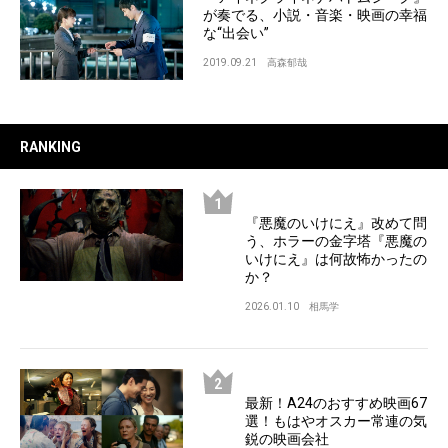
が奏でる、小説・音楽・映画の幸福
な“出会い”
2019.09.21
高森郁哉
RANKING
『悪魔のいけにえ』改めて問
う、ホラーの金字塔『悪魔の
いけにえ』は何故怖かったの
か？
2026.01.10
相馬学
最新！A24のおすすめ映画67
選！もはやオスカー常連の気
鋭の映画会社