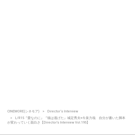
CINEMORE(シネモア)
Director‘s Interview
L/R15『愛なのに』『猫は逃げた』城定秀夫×今泉力哉 自分が書いた脚本
が変わっていく面白さ【Director’s Interview Vol.195】