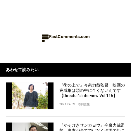
FastComments.com
あわせて読みたい
『街の上で』今泉力哉監督 映画の
完成形は頭の中に全くないんです
【Director’s Interview Vol.116】
2021.04.09
香田史生
『かそけきサンカヨウ』今泉力哉監
督 脚本が全てではなく現場で起こ