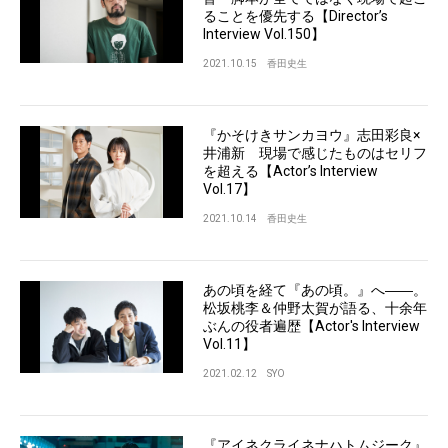
ることを優先する【Director’s
Interview Vol.150】
2021.10.15
香田史生
『かそけきサンカヨウ』志田彩良×
井浦新 現場で感じたものはセリフ
を超える【Actor’s Interview
Vol.17】
2021.10.14
香田史生
あの頃を経て『あの頃。』へ――。
松坂桃李＆仲野太賀が語る、十余年
ぶんの役者遍歴【Actor's Interview
Vol.11】
2021.02.12
SYO
『アイネクライネナハトムジーク』