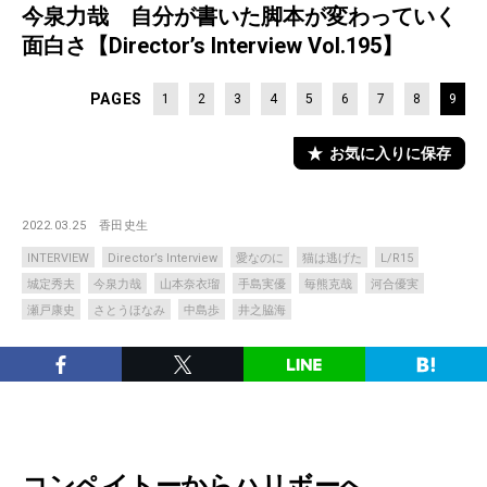
今泉力哉 自分が書いた脚本が変わっていく
面白さ【Director’s Interview Vol.195】
PAGES
1
2
3
4
5
6
7
8
9
お気に入りに保存
2022.03.25
香田史生
INTERVIEW
Director’s Interview
愛なのに
猫は逃げた
L/R15
城定秀夫
今泉力哉
山本奈衣瑠
手島実優
毎熊克哉
河合優実
瀬戸康史
さとうほなみ
中島歩
井之脇海
コンペイトーからハリボーへ