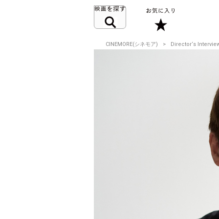
CINEMORE(シネモア)
Director‘s Intervie