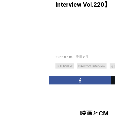
Interview Vol.220】
香田史生
2022.07.06
INTERVIEW
Director’s Interview
そ
映画とCM