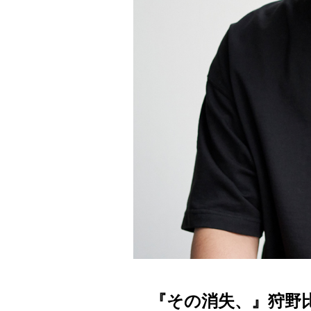
『その消失、』狩野比呂