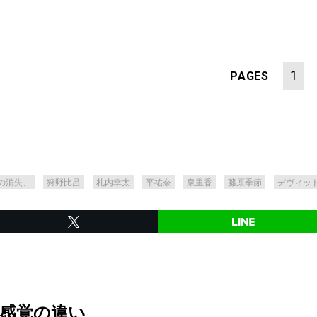
1
PAGES
の消失、
狩野比呂
札内幸太
平祐奈
泉里香
藤原季節
デヴィッ
、感覚の違い