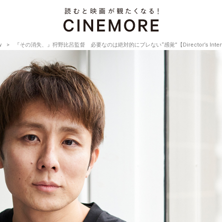
w
『その消失、』狩野比呂監督 必要なのは絶対的にブレない“感覚”【Director’s Intervie