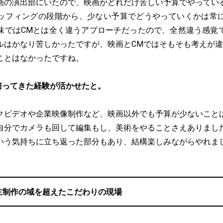
画の演出部にいたので、映画がどれだけ苦しい予算でやってい
ッフィングの段階から、少ない予算でどうやっていくかは常
味ではCMとは全く違うアプローチだったので、全然違う感覚
ルはかなり苦しかったですが、映画とCMではそもそも考えが違
ことはなかったですね。
培ってきた経験が活かせたと。
クビデオや企業映像制作など、映画以外でも予算が少ないこと
自分でカメラも回して編集もし、美術をやることさえありまし
いう気持ちに立ち返った部分もあり、結構楽しみながらやれま
主制作の域を超えたこだわりの現場