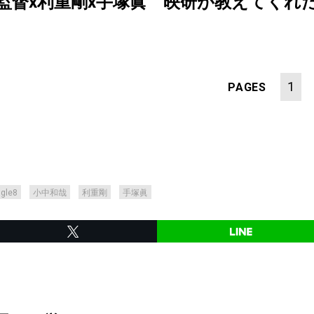
哉監督x利重剛x手塚眞 映研が教えてくれたこと【
1
PAGES
ngle8
小中和哉
利重剛
手塚眞