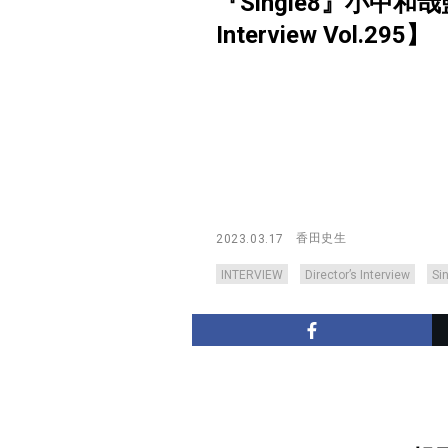
『Single8』小中和
Interview Vol.295】
香田史生
2023.03.17
INTERVIEW
Director’s Interview
Si