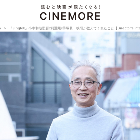
w
『Single8』小中和哉監督x利重剛x手塚眞 映研が教えてくれたこと【Director’s Intervi