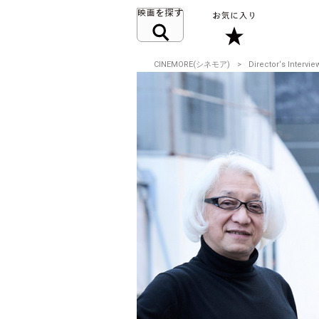
CINEMORE(シネモア)
Director‘s Intervie