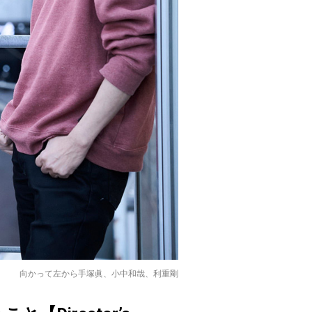
向かって左から手塚眞、小中和哉、利重剛