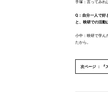
手塚：言ってみれ
Q：自分一人で好
と、映研での活動
小中：映研で学ん
たから。
『