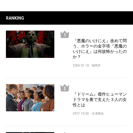
RANKING
『悪魔のいけにえ』改めて問
う、ホラーの金字塔『悪魔の
いけにえ』は何故怖かったの
か？
2026.01.10
相馬学
『ドリーム』傑作ヒューマン
ドラマを裏で支えた３人の女
性とは
2017.10.03
牛津厚信