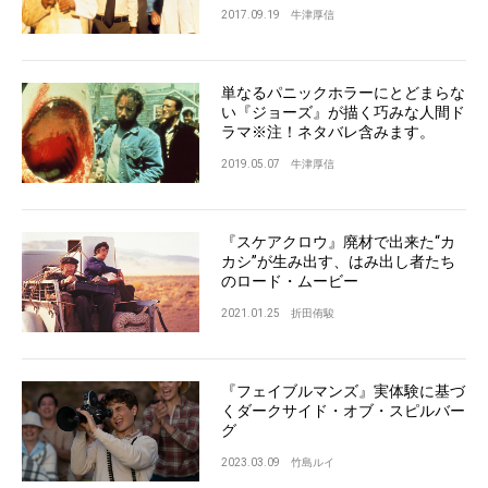
2017.09.19
牛津厚信
単なるパニックホラーにとどまらな
い『ジョーズ』が描く巧みな人間ド
ラマ※注！ネタバレ含みます。
2019.05.07
牛津厚信
『スケアクロウ』廃材で出来た“カ
カシ”が生み出す、はみ出し者たち
のロード・ムービー
2021.01.25
折田侑駿
『フェイブルマンズ』実体験に基づ
くダークサイド・オブ・スピルバー
グ
2023.03.09
竹島ルイ