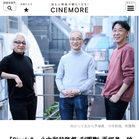
向かって左から手塚眞、小中和哉、利重剛