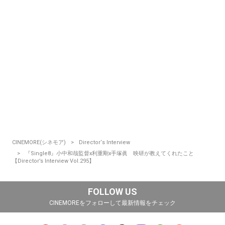
CINEMORE(シネモア)
Director‘s Interview
『Single8』小中和哉監督x利重剛x手塚眞 映研が教えてくれたこと
【Director’s Interview Vol.295】
FOLLOW US
CINEMOREをフォローして最新情報をチェック