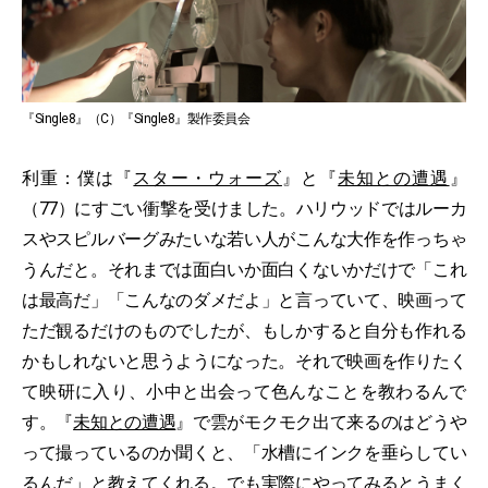
『Single8』（C）『Single8』製作委員会
利重：僕は『
スター・ウォーズ
』と『
未知との遭遇
』
（77）にすごい衝撃を受けました。ハリウッドではルーカ
スやスピルバーグみたいな若い人がこんな大作を作っちゃ
うんだと。それまでは面白いか面白くないかだけで「これ
は最高だ」「こんなのダメだよ」と言っていて、映画って
ただ観るだけのものでしたが、もしかすると自分も作れる
かもしれないと思うようになった。それで映画を作りたく
て映研に入り、小中と出会って色んなことを教わるんで
す。『
未知との遭遇
』で雲がモクモク出て来るのはどうや
って撮っているのか聞くと、「水槽にインクを垂らしてい
るんだ」と教えてくれる。でも実際にやってみるとうまく