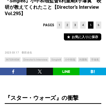
『Single8』小中和哉監督x利重剛x手塚眞 映
研が教えてくれたこと【Director’s Interview
Vol.295】
PAGES
1
2
3
4
5
6
お気に入りに保存
2023.03.17
香田史生
INTERVIEW
Director’s Interview
Single8
小中和哉
利重剛
手塚眞
『スター・ウォーズ』の衝撃