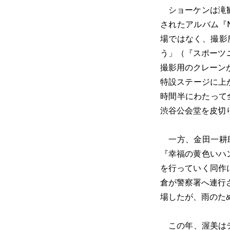
ショーケンは滝観
されたアルバム『N
場ではなく、撮影
う」（『スポーツ
撮影用のクレーン
特設ステージに上
時間半にわたって全
渋谷公会堂を皮切
一方、金田一耕助
『幸福の黄色いハ
を行っていく同作
倉が警察署へ連行
場したが、雨のた
この年、渥美はテ