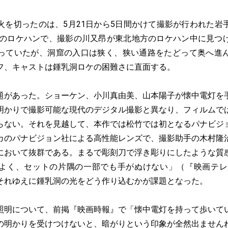
を切ったのは、5月21日から5日間かけて撮影が行われた岩
年秋のロケハンで、撮影の川又昂が東北地方のロケハン中に見つ
っていたが、洞窟の入口は狭く、狭い通路をたどって奥へ進
フ、キャストは鍾乳洞ロケの困難さに直面する。
があった。ショーケン、小川真由美、山本陽子が懐中電灯を
明かりで撮影可能な現代のデジタル撮影と異なり、フィルムで
らない。それを見越して、本作では松竹では初となるパナビジ
カのパナビジョン社による高性能レンズで、撮影助手の木村隆
において抜群である。まるで彫刻刀で浮き彫りにしたような質
よく、セットの片隅の一部でも手がぬけない」（『映画テレビ
それゆえに鍾乳洞の光をどう作り込むかが課題となった。
明について、前掲『映画時報』で「懐中電灯を持って歩いて
の明かりを受けつけないと、暗がりという印象が全然出ません