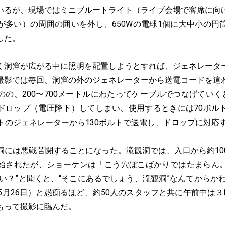
いるが、現場ではミニブルートライト（ライブ会場で客席に向
が多い）の周囲の囲いを外し、650Wの電球1個に大中小の円
した。
洞窟が広がる中に照明を配置しようとすれば、ジェネレータ
撮影では毎回、洞窟の外のジェネレーターから送電コードを這
の、200〜700メートルにわたってケーブルでつなげていく
ドロップ（電圧降下）してしまい、使用するときには70ボル
ットのジェネレーターから130ボルトで送電し、ドロップに対応
には悪戦苦闘することになった。滝観洞では、入口から約10
始されたが、ショーケンは「こう穴ぼこばかりではたまらん
い？”と聞くと、“そこにあるでしょう、滝観洞”なんてからか
5月26日）と愚痴るほど、約50人のスタッフと共に午前中は
もって撮影に臨んだ。