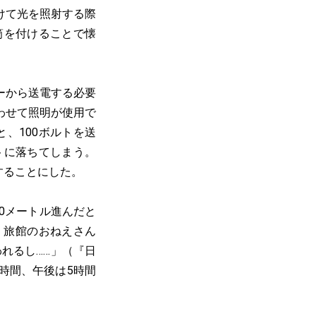
けて光を照射する際
筒を付けることで懐
ーから送電する必要
わせて照明が使用で
と、100ボルトを送
トに落ちてしまう。
することにした。
0メートル進んだと
。旅館のおねえさん
われるし……」（『日
３時間、午後は5時間