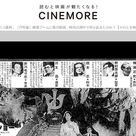
八つ墓村』（77年版）横溝ブームに角川映画、時代の渦中で何が起きたのか？【そのとき映画は