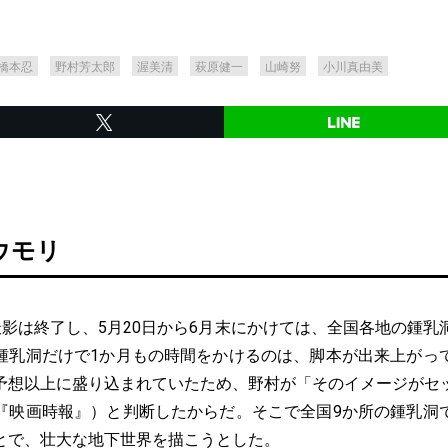
橋本忍
野村芳太郎
渥美清
萩原健一
山崎努
小川真由美
ウモリ
影は終了し、5月20日から6月末にかけては、全国各地の鍾乳
鍾乳洞だけで1か月もの時間をかけるのは、脚本が出来上がっ
予想以上に盛り込まれていたため、野村が「そのイメージがセ
『映画時報』）と判断したからだ。そこで全国9か所の鍾乳洞
とで、壮大な地下世界を描こうとした。