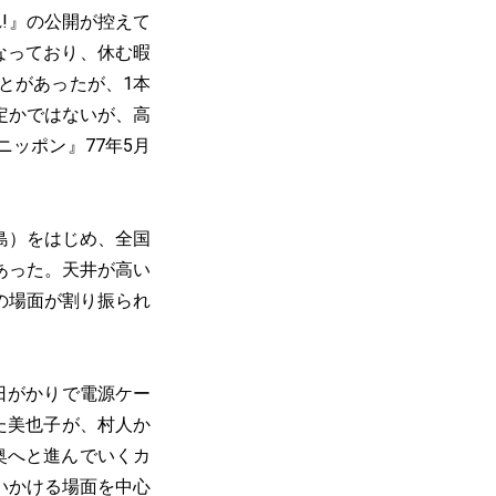
!』の公開が控えて
なっており、休む暇
とがあったが、1本
定かではないが、高
ッポン』77年5月
島）をはじめ、全国
あった。天井が高い
の場面が割り振られ
日がかりで電源ケー
た美也子が、村人か
奥へと進んでいくカ
いかける場面を中心