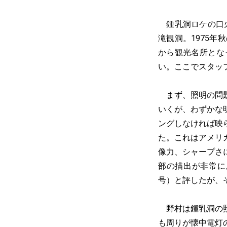
鍾乳洞ロケの口火
滝観洞。1975
から観光名所とな
い。ここでスタッ
まず、照明の問題
いくが、わずかな
ングしなければ映
た。これはアメリ
像力、シャープさ
部の描出が非常に
号）と評したが、
野村は鍾乳洞の照
も周りが懐中電灯