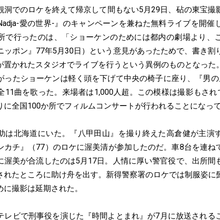
洞でのロケを終えて帰京して間もない5月29日、砧の東宝撮
adja-愛の世界-』のキャンペーンを兼ねた無料ライブを開
所で行ったのは、「ショーケンのためには都内の劇場より、
ニッポン』77年5月30日）という意見があったためで、書き割
が置かれたスタジオでライブを行うという異例のものとなった
がったショーケンは軽く頭を下げて中央の椅子に座り、『男の
11曲を歌った。来場者は1,000人超。この模様は撮影もされ
りに全国100か所でフィルムコンサートが行われることになっ
は北海道にいた。『八甲田山』を撮り終えた高倉健が主演
ンカチ』（77）のロケに渥美清が参加したのだ。車8台を連ね
に渥美が合流したのは5月17日。人情に厚い警官役で、出所間
されたところに助け舟を出す。新得警察署のロケでは制服姿に
めに撮影は延期された。
レビで刑事役を演じた『時間よとまれ』が7月に放送される