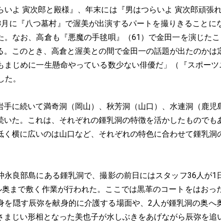
らいよ 寅次郎と殿様』、年末には『男はつらいよ 寅次郎頑張れ
8月に『八つ墓村』で渥美が出演するパートを撮りきることに
た。なお、高倉も『悪魔の手毬唄』（61）で金田一を演じたこ
る。このとき、高倉と渥美との間で金田一の話題が出たのかは
もまじめに一生懸命やっている数少ない俳優だ」（『スポーツニ
した。
手に続いて満奇洞（岡山）、秋芳洞（山口）、水連洞（鹿児
続いた。これは、それぞれの鍾乳洞の特徴を活かしたものでも
低く横に広いのは山口など、それぞれの特色に合わせて鍾乳洞
永良部島にある鍾乳洞で、撮影の前日にはスタッフ36人が1
トル奥まで敷く作業が行われた。ここでは黒革のコートをはおっ
身を隠す辰弥を献身的に介護する場面や、2人が鍾乳洞の奥へ
さまじい形相となった美也子が水しぶきをあげながら辰弥を追