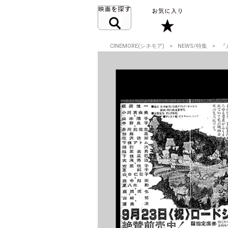
CINEMORE(シネモア)
NEWS/特集
『