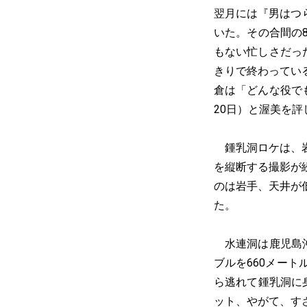
翌月には『男はつ
いた。その合間の
もない忙しさだっ
きりで終わってい
倉は「どんな役で
20日）と渥美を評
鍾乳洞ロケは、岩
を縦断する撮影が
のは岩手、天井が
た。
水連洞は鹿児島沖
ブルを660メー
ら逃れて鍾乳洞に
ット、やがて、す