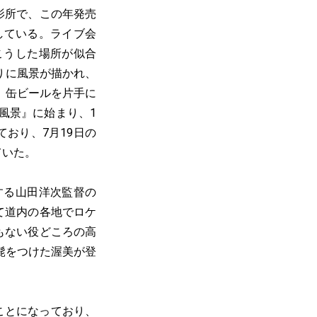
影所で、この年発売
催している。ライブ会
こうした場所が似合
りに風景が描かれ、
。缶ビールを片手に
風景』に始まり、1
ており、7月19日の
ていた。
する山田洋次監督の
て道内の各地でロケ
もない役どころの高
髭をつけた渥美が登
ことになっており、