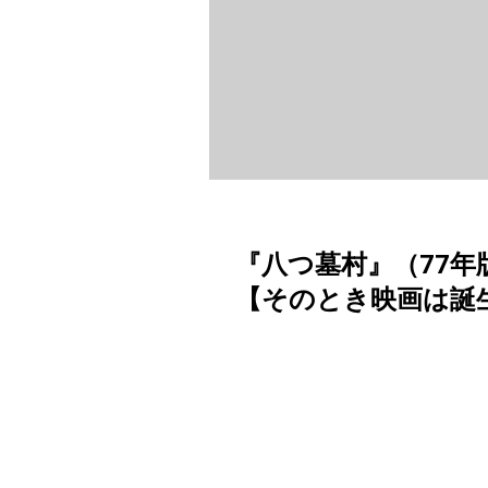
『八つ墓村』（77
【そのとき映画は誕生し