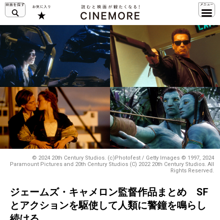
© 2024 20th Century Studios. (c)Photofest / Getty Images © 1997, 2024
Paramount Pictures and 20th Century Studios (C) 2022 20th Century Studios. All
Rights Reserved.
ジェームズ・キャメロン監督作品まとめ SF
とアクションを駆使して人類に警鐘を鳴らし
続ける