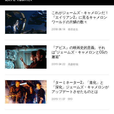
これがジェームズ・キャメロンだ！
『エイリアン2』に見るキャメロン
ワールドの片鱗の数々
2018.08.14
香田史生
『アビス』の映画史的意義。それ
は“ジェームズ・キャメロンとCGの
邂逅”
2019.04.22
高森郁哉
『ターミネーター2』「進化」と
「深化」ジェームズ・キャメロンが
アップデートさせたものとは
2019.11.07
SYO