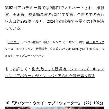
第82回アカデミー賞では9部門でノミネートされ、撮影
賞、美術賞、視覚効果賞の3部門で受賞。全世界での興行
収入は約29.2億ドルと、2024年の現在でも堂々の1位を誇
っている。
『
アバター
』デジタル配信中（購入／レンタル）3月27日（水）
4K UHD コレク
ターズ・エディション（数量限定）
発売 © 2024 20th Century Studios. 発売：ウ
ォルト・ディズニー・ジャパン
もっと詳しく：
集大成にして新境地。ジェームズ・キャメ
ロン『アバター』がインスパイアされた諸要素を探る
10.『アバター：ウェイ・オブ・ウォーター』（22）192分