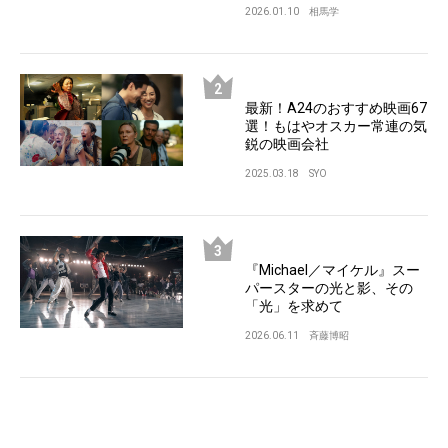
2026.01.10
相馬学
最新！A24のおすすめ映画67
選！もはやオスカー常連の気
鋭の映画会社
2025.03.18
SYO
『Michael／マイケル』スー
パースターの光と影、その
「光」を求めて
2026.06.11
斉藤博昭