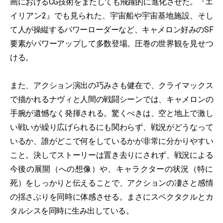
画におけるCG技術をまたしても飛躍的に進化させた。『エ
イリアン2』でも見られた、宇宙船や宇宙基地施設、そし
て人が操縦するパワーローダーなど、キャメロン好みのSF
要素がパワーアップして多数登場。圧巻の世界観を見せつ
ける。
また、アクション演出の巧みさも健在で、クライマックス
で描かれるナヴィと人間の戦闘シーンでは、キャメロンの
手腕が遺憾なく発揮される。驚くべきは、空と地上で激し
い戦いが繰り広げられるにも関わらず、戦況がどうなって
いるか、誰がどこで何をしているかが非常に分かりやすい
こと。決してストーリーは置き去りにされず、戦況による
今後の展開（への想像）や、キャラクターの状況（特に
死）をしっかりと伝えることで、アクションの凄さと感情
の揺さぶりを同時に体感させる。まさにスペクタクルとカ
タルシスを同時に生み出している。