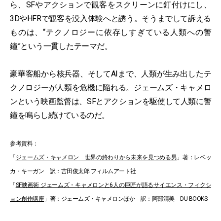
ら、SFやアクションで観客をスクリーンに釘付けにし、
3DやHFRで観客を没入体験へと誘う。そうまでして訴える
ものは、“テクノロジーに依存しすぎている人類への警
鐘”という一貫したテーマだ。
豪華客船から核兵器、そしてAIまで、人類が生み出したテ
クノロジーが人類を危機に陥れる。ジェームズ・キャメロ
ンという映画監督は、SFとアクションを駆使して人類に警
鐘を鳴らし続けているのだ。
参考資料：
「
ジェームズ・キャメロン 世界の終わりから未来を見つめる男
」著：レベッ
カ・キーガン 訳：吉田俊太郎 フィルムアート社
「
SF映画術 ジェームズ・キャメロンと6人の巨匠が語るサイエンス・フィクシ
ョン創作講座
」著：ジェームズ・キャメロンほか 訳：阿部清美 DU BOOKS