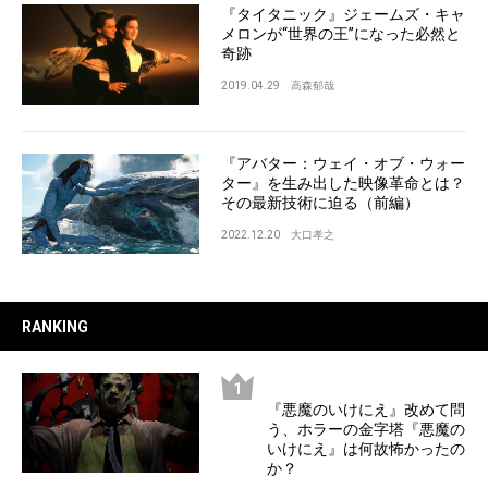
『タイタニック』ジェームズ・キャ
メロンが“世界の王”になった必然と
奇跡
2019.04.29
高森郁哉
『アバター：ウェイ・オブ・ウォー
ター』を生み出した映像革命とは？
その最新技術に迫る（前編）
2022.12.20
大口孝之
RANKING
『悪魔のいけにえ』改めて問
う、ホラーの金字塔『悪魔の
いけにえ』は何故怖かったの
か？