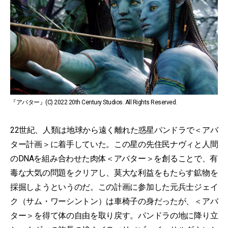
『アバター』(C) 2022 20th Century Studios. All Rights Reserved.
22世紀、人類は地球から遠く離れた惑星パンドラで＜アバ
ター計画＞に着手していた。この星の先住民ナヴィと人間
のDNAを組み合わせた肉体＜アバター＞を創ることで、有
毒な大気の問題をクリアし、莫大な利益をもたらす鉱物を
採掘しようというのだ。この計画に参加した元兵士ジェイ
ク（サム・ワーシントン）は車椅子の身だったが、＜アバ
ター＞を得て体の自由を取り戻す。パンドラの地に降り立