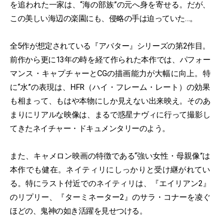
を追われた一家は、“海の部族”の元へ身を寄せる。だが、
この美しい海辺の楽園にも、侵略の手は迫っていた…。
全5作が想定されている『アバター』シリーズの第2作目。
前作から更に13年の時を経て作られた本作では、パフォー
マンス・キャプチャーとCGの描画能力が大幅に向上。特
に“水”の表現は、HFR（ハイ・フレーム・レート）の効果
も相まって、もはや本物にしか見えない出来映え。そのあ
まりにリアルな映像は、まるで惑星ナヴィに行って撮影し
てきたネイチャー・ドキュメンタリーのよう。
また、キャメロン映画の特徴である“強い女性・母親像”は
本作でも健在。ネイティリにしっかりと受け継がれてい
る。特にラスト付近でのネイティリは、『エイリアン2』
のリプリー、『ターミネーター2』のサラ・コナーを凌ぐ
ほどの、鬼神の如き活躍を見せつける。