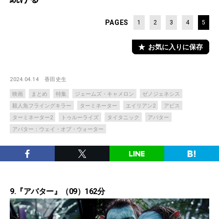
PAGES
1
2
3
4
5
お気に入りに保存
2024.04.14
香田史生
映画
まとめ
特集
ジェームズ・キャメロン
ゼノジェネシス
殺人魚フライングキラー
ターミネーター
エイリアン2
アビス
ターミネーター2
トゥルーライズ
タイタニック
アバター
アバター：ウェイ・オブ・ウォーター
9.『アバター』（09）162分