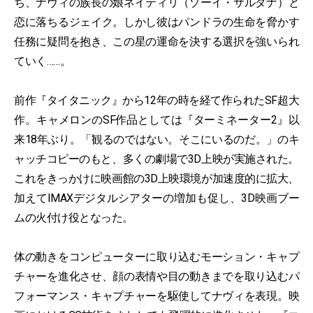
ち、ナヴィの族長の娘ネイティリ（ゾーイ・サルダナ）と
恋に落ちるジェイク。しかし彼はパンドラの生命を脅かす
任務に疑問を抱き、この星の運命を決する選択を強いられ
ていく……。
前作『タイタニック』から12年の時を経て作られたSF超大
作。キャメロンのSF作品としては『ターミネーター2』以
来18年ぶり。「観るのではない。そこにいるのだ。」のキ
ャッチコピーのもと、多くの劇場で3D上映が実施された。
これをきっかけに映画館の3D上映環境が加速度的に拡大、
加えてIMAXデジタルシアターの増加も促し、3D映画ブー
ムの火付け役となった。
体の動きをコンピューターに取り込むモーション・キャプ
チャーを進化させ、顔の表情や目の動きまでを取り込むパ
フォーマンス・キャプチャーを駆使してナヴィを表現。映