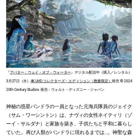
『
アバター：ウェイ・オブ・ウォーター
』デジタル配信中（購入／レンタル）
3月27日（水）
4K UHD コレクターズ・エディション（数量限定）
発売 © 2024
20th Century Studios. 発売：ウォルト・ディズニー・ジャパン
神秘の惑星パンドラの一員となった元海兵隊員のジェイク
（サム・ワーシントン）は、ナヴィの女性ネイティリ（ゾ
ーイ・サルダナ）と家族を築き、子供たちと平和に暮らし
ていた。再び人類がパンドラに現れるまでは…。神聖な森