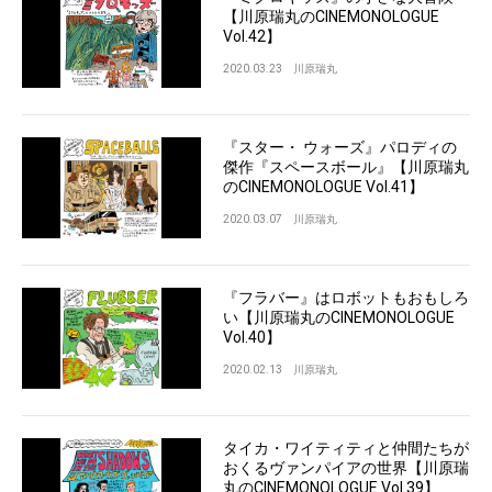
【川原瑞丸のCINEMONOLOGUE
Vol.42】
2020.03.23
川原瑞丸
『スター・ ウォーズ』パロディの
傑作『スペースボール』【川原瑞丸
のCINEMONOLOGUE Vol.41】
2020.03.07
川原瑞丸
『フラバー』はロボットもおもしろ
い【川原瑞丸のCINEMONOLOGUE
Vol.40】
2020.02.13
川原瑞丸
タイカ・ワイティティと仲間たちが
おくるヴァンパイアの世界【川原瑞
丸のCINEMONOLOGUE Vol.39】