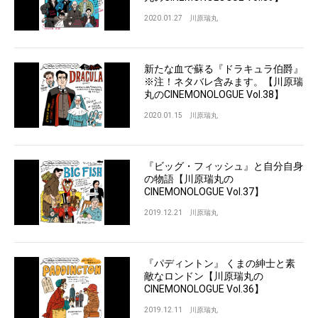
2020.01.27
川原瑞丸
新たな血で蘇る『ドラキュラ伯爵』
※注！ネタバレ含みます。【川原瑞
丸のCINEMONOLOGUE Vol.38】
2020.01.15
川原瑞丸
『ビッグ・フィッシュ』と自分自身
の物語【川原瑞丸の
CINEMONOLOGUE Vol.37】
2019.12.21
川原瑞丸
『パディントン』 くまの紳士と素
敵なロンドン【川原瑞丸の
CINEMONOLOGUE Vol.36】
2019.12.11
川原瑞丸