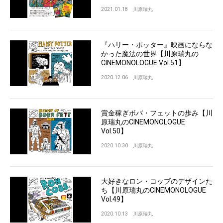
2021.01.18
川原瑞丸
『ハリー・ポッター』映画にならな
かった魔法の世界【川原瑞丸の
CINEMONOLOGUE Vol.51】
2020.12.06
川原瑞丸
賞金稼ぎボバ・フェットの歩み【川
原瑞丸のCINEMONOLOGUE
Vol.50】
2020.10.30
川原瑞丸
大好きなロン・コッブのデザインた
ち【川原瑞丸のCINEMONOLOGUE
Vol.49】
2020.10.13
川原瑞丸