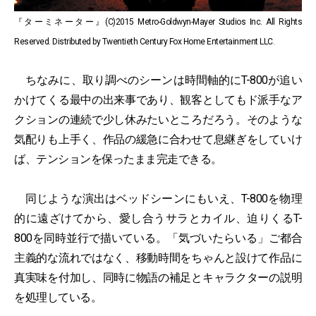
『ターミネーター』(C)2015 Metro-Goldwyn-Mayer Studios Inc. All Rights
Reserved. Distributed by Twentieth Century Fox Home Entertainment LLC.
ちなみに、取り調べのシーンは時間軸的にT-800が追い
かけてくる最中の出来事であり、観客としてもド派手なア
クションの連続で少し休みたいところだろう。そのような
気配りも上手く、作品の緩急に合わせて息継ぎをしていけ
ば、テンションを保ったまま完走できる。
同じような演出はベッドシーンにもいえ、T-800を物理
的に遠ざけてから、愛し合うサラとカイル、迫りくるT-
800を同時並行で描いている。「気づいたらいる」ご都合
主義的な流れではなく、移動時間をちゃんと設けて作品に
真実味を付加し、同時に物語の補足とキャラクターの説明
を処理している。