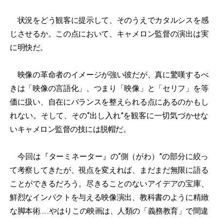
状況をどう観客に提示して、そのうえでカタルシスを感
じさせるか。この点において、キャメロン監督の演出は実
に明快だ。
映像の革命者のイメージが強い彼だが、真に驚嘆するべ
きは「映像の言語化」、つまり「映像」と「セリフ」を等
価に扱い、自在にバランスを整えられる点にあるのかもし
れない。そして、その“出し入れ”を観客に一切気づかせな
いキャメロン監督の技には脱帽だ。
今回は『ターミネーター』の“側（がわ）”の部分に絞っ
て考察してきたが、視点を変えれば、まだまだ無限に語る
ことができるだろう。尽きることのないアイデアの宝庫、
鮮烈なインパクトを与える映像演出、教科書のように精緻
な脚本術……やはりこの映画は、人類の「義務教育」で間違