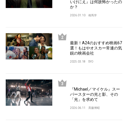
いけにえ』は何故怖かったの
か？
2026.01.10
相馬学
最新！A24のおすすめ映画67
選！もはやオスカー常連の気
鋭の映画会社
2025.03.18
SYO
『Michael／マイケル』スー
パースターの光と影、その
「光」を求めて
2026.06.11
斉藤博昭