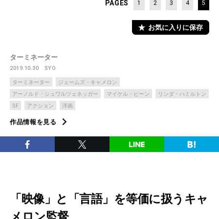
PAGES
1
2
3
4
5
お気に入りに保存
ターミネーター
2019.10.30
SYO
ターミネーター
ジェームズ・キャメロン
アーノルド・シュワルツェネッガー
マイケル・ビーン
リンダ・ハミルトン
SF
アクション
洋画
作品情報を見る
「映像」と「言語」を等価に扱うキャ
メロン監督