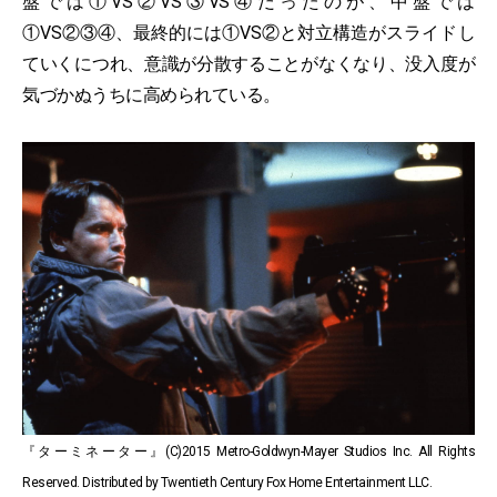
盤では①VS②VS③VS④だったのが、中盤では
①VS②③④、最終的には①VS②と対立構造がスライドし
ていくにつれ、意識が分散することがなくなり、没入度が
気づかぬうちに高められている。
『ターミネーター』(C)2015 Metro-Goldwyn-Mayer Studios Inc. All Rights
Reserved. Distributed by Twentieth Century Fox Home Entertainment LLC.