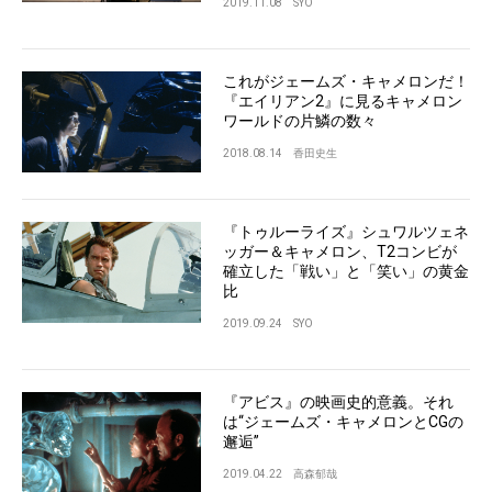
2019.11.08
SYO
これがジェームズ・キャメロンだ！
『エイリアン2』に見るキャメロン
ワールドの片鱗の数々
2018.08.14
香田史生
『トゥルーライズ』シュワルツェネ
ッガー＆キャメロン、T2コンビが
確立した「戦い」と「笑い」の黄金
比
2019.09.24
SYO
『アビス』の映画史的意義。それ
は“ジェームズ・キャメロンとCGの
邂逅”
2019.04.22
高森郁哉