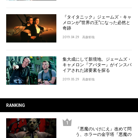
『タイタニック』ジェームズ・キャ
メロンが“世界の王”になった必然と
奇跡
2019.04.29
高森郁哉
集大成にして新境地。ジェームズ・
キャメロン『アバター』がインスパ
イアされた諸要素を探る
2019.05.29
高森郁哉
RANKING
『悪魔のいけにえ』改めて問
う、ホラーの金字塔『悪魔の