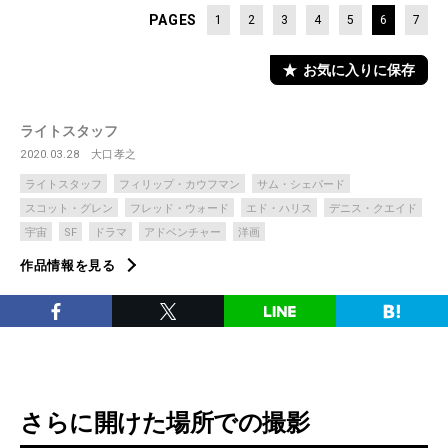
PAGES
1
2
3
4
5
6
7
お気に入りに保存
ライトスタッフ
2020.03.28
大口孝之
ライトスタッフ
フィリップ・カウフマン
サム・シェパード
スコット・グレン
フレッド・ウォード
エド・ハリス
デニス・クエイド
宇宙
SF
ドラマ
アドベンチャー
洋画
作品情報を見る
さらに開けた場所での撮影