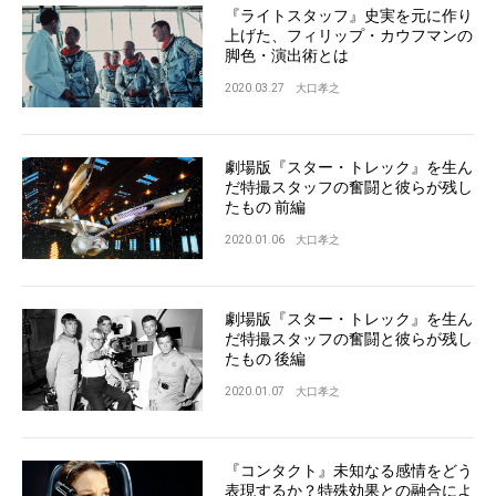
『ライトスタッフ』史実を元に作り
上げた、フィリップ・カウフマンの
脚色・演出術とは
2020.03.27
大口孝之
劇場版『スター・トレック』を生ん
だ特撮スタッフの奮闘と彼らが残し
たもの 前編
2020.01.06
大口孝之
劇場版『スター・トレック』を生ん
だ特撮スタッフの奮闘と彼らが残し
たもの 後編
2020.01.07
大口孝之
『コンタクト』未知なる感情をどう
表現するか？特殊効果との融合によ