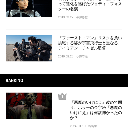
って進化を遂げたジョディ・フォス
ターの名演
2019.02.22
牛津厚信
『ファースト・マン』リスクを負い
挑戦する姿が宇宙飛行士と重なる、
デイミアン・チャゼル監督
2019.02.25
小野寺系
RANKING
『悪魔のいけにえ』改めて問
う、ホラーの金字塔『悪魔の
いけにえ』は何故怖かったの
か？
2026.01.10
相馬学