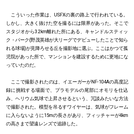
こういった作業は、USFXの裏の路上で行われている。
しかし、大きく抜けた空を撮るには限界があった。そこで
スタジオから3.2km離れた所にある、キャンドルスティッ
ク・パーク(野茂英雄が大リーグでデビューしたことで知ら
れる球場)が見降ろせる丘を撮影地に選ぶ。ここはかつて孤
児院があった所で、マンションを建設するために更地にな
っていたのだ。
ここで撮影されたのは、イエーガーがNF-104Aの高度記
録に挑戦する場面で、プラモデルの尾部にオモリを仕込
み、ヘリウム気球で上昇させるという、冗談みたいな方法
で撮影された。模型を吊るすワイヤーは、気球がフレーム
に入らないように15mの長さがあり、フィッチャーが4km
の高さまで望遠レンズで追跡した。