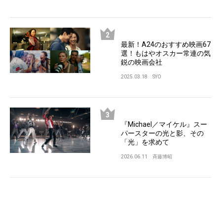
最新！A24のおすすめ映画67
選！もはやオスカー常連の気
鋭の映画会社
2025.03.18
SYO
『Michael／マイケル』スー
パースターの光と影、その
「光」を求めて
2026.06.11
斉藤博昭