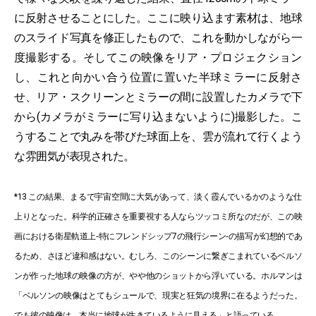
に反射させることにした。ここに映り込ます素材は、地球
のスライド写真を修正したもので、これを動かしながら一
度撮影する。そしてこの映像をリア・プロジェクション
し、これと向かい合う位置に置いた半球ミラーに反射さ
せ、リア・スクリーンとミラーの間に設置したカメラで下
から(カメラがミラーに写り込まないように)撮影した。こ
うすることで丸みを帯びた球面上を、雲が流れて行くよう
な雰囲気が表現された。
*13 この結果、まるで宇宙空間に大気があって、淡く霞んでいるかのような仕
上りとなった。科学的正確さを重要視する人ならツッコミ所なのだが、この映
画における衛星軌道上‐特にフレンドシップ7の飛行シーン‐の描写が幻想的であ
るため、さほど違和感はない。むしろ、このシーンに繋ぎこまれているベルソ
ンが作った地球の映像の方が、やや他のショットから浮いている。ホルマンは
「ベルソンの映像はとてもシュールで、現実と狂気の境界に在るようだった。
でも彼の映像は、本当に地球が生きているように見える」と語っている。