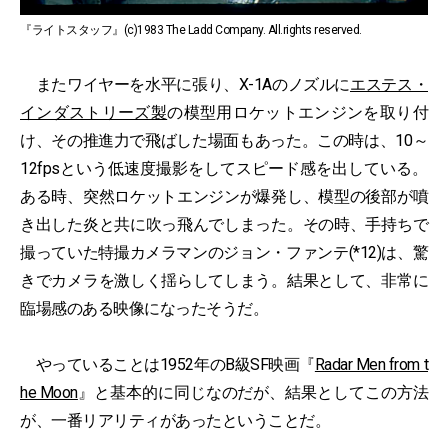
『ライトスタッフ』(c)1983 The Ladd Company. All.rights reserved.
またワイヤーを水平に張り、X-1Aのノズルに
エステス・
インダストリーズ製
の模型用ロケットエンジンを取り付
け、その推進力で飛ばした場面もあった。この時は、10～
12fpsという低速度撮影をしてスピード感を出している。
ある時、突然ロケットエンジンが爆発し、模型の後部が噴
き出した炎と共に吹っ飛んでしまった。その時、手持ちで
撮っていた特撮カメラマンのジョン・ファンテ(*12)は、驚
きでカメラを激しく揺らしてしまう。結果として、非常に
臨場感のある映像になったそうだ。
やっていることは1952年のB級SF映画『
Radar Men from t
he Moon
』と基本的に同じなのだが、結果としてこの方法
が、一番リアリティがあったということだ。