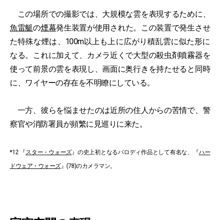
この場所での撮影では、大規模な雲を表現するために、
魚雷艇
の
煙幕
発生装置が使用された。この装置で発生させ
た特殊な煙は、100m以上も上に広がり積乱雲に似た形に
なる。これに加えて、カメラ近くで大型の殺虫剤噴霧器を
使って前景の雲を表現し、画面に奥行きを持たせると同時
に、ワイヤーの存在を不明瞭にしている。
一方、彼らを悩ませたのは近所の住人からの苦情で、警
察官や消防署員が頻繁に見巡りに来た。
*12 『
スター・ウォーズ
』の史上初となるパロディ作品として有名な、『
ハー
ドウェア・ウォーズ
』(78)のカメラマン。