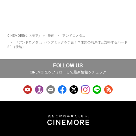
CINEMORE(シネモア)
映画
アンドロメダ...
『アンドロメダ…』パンデミックを予言！？未知の病原体と対峙するハード
SF （後編）
FOLLOW US
CINEMOREをフォローして最新情報をチェック