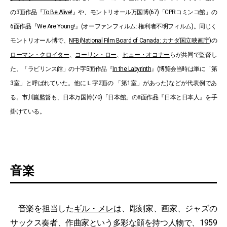
の3面作品『
To Be Alive!
』や、モントリオール万国博(67)「CPRコミンコ館」の
6面作品『We Are Young!』(オーファンフィルム: 権利者不明フィルム)。同じく
モントリオール博で、
NFB(National Film Board of Canada: カナダ国立映画庁)
の
ローマン・クロイター
、
コーリン・ロー
、
ヒュー・オコナー
らが共同で監督し
た、「ラビリンス館」の十字5面作品『
In the Labyrinth
』(博覧会当時は単に「第
3室」と呼ばれていた。他にＬ字2面の 「第1室」があった)などが代表例であ
る。市川崑監督も、日本万国博(70)「日本館」の8面作品『日本と日本人』を手
掛けている。
音楽
音楽を担当した
ギル・メレ
は、彫刻家、画家、ジャズの
サックス奏者、作曲家という多彩な顔を持つ人物で、1959