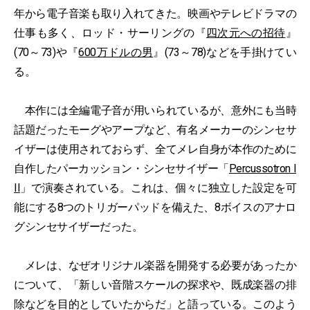
年から電子音楽も取り入れてきた。映画やテレビドラマの
仕事も多く、ロッド・サーリングの『
四次元への招待
』
(70～73)や『
600万ドルの男
』(73～78)などを手掛けてい
る。
本作には全編電子音が用いられているが、意外にも当時
話題だったモーグやアープなど、有名メーカーのシンセサ
イザーは使用されておらず、全てメレ自身が本作のために
自作したパーカッション・シンセサイザー「
Percussotron I
II
」で演奏されている。これは、個々に独立した設定を可
能にする8つのトリガーパッドを備えた、8ボイスのアナロ
グシンセサイザーだった。
メレは、なぜオリジナル楽器を開発する必要があったか
について、「新しい音階スケールの探求や、既成楽器の排
除などを目的としていたからだ」と語っている。このよう