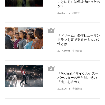
いけにえ』は何故怖かったの
か？
2026.01.10
相馬学
『ドリーム』傑作ヒューマン
ドラマを裏で支えた３人の女
性とは
2017.10.03
牛津厚信
『Michael／マイケル』スー
パースターの光と影、その
「光」を求めて
2026.06.11
斉藤博昭