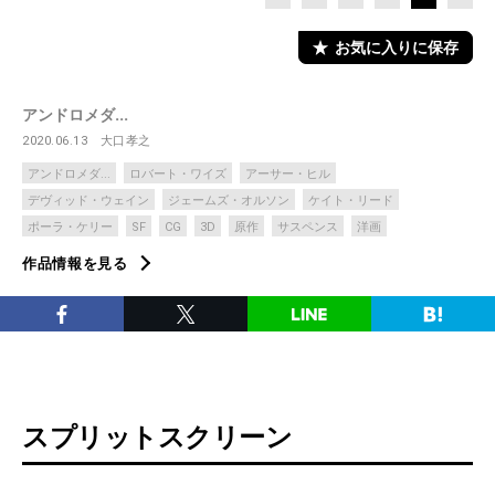
お気に入りに保存
アンドロメダ...
2020.06.13
大口孝之
アンドロメダ...
ロバート・ワイズ
アーサー・ヒル
デヴィッド・ウェイン
ジェームズ・オルソン
ケイト・リード
ポーラ・ケリー
SF
CG
3D
原作
サスペンス
洋画
作品情報を見る
スプリットスクリーン