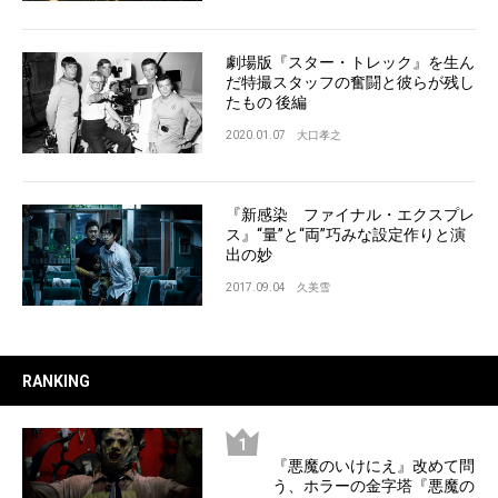
劇場版『スター・トレック』を生ん
だ特撮スタッフの奮闘と彼らが残し
たもの 後編
2020.01.07
大口孝之
『新感染 ファイナル・エクスプレ
ス』“量”と“両”巧みな設定作りと演
出の妙
2017.09.04
久美雪
RANKING
『悪魔のいけにえ』改めて問
う、ホラーの金字塔『悪魔の