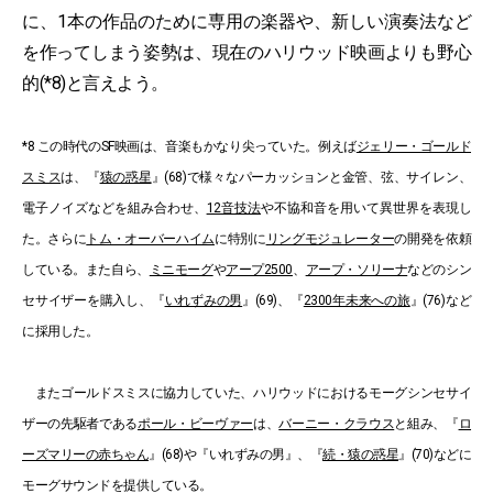
に、1本の作品のために専用の楽器や、新しい演奏法など
を作ってしまう姿勢は、現在のハリウッド映画よりも野心
的(*8)と言えよう。
*8 この時代のSF映画は、音楽もかなり尖っていた。例えば
ジェリー・ゴールド
スミス
は、『
猿の惑星
』(68)で様々なパーカッションと金管、弦、サイレン、
電子ノイズなどを組み合わせ、
12音技法
や不協和音を用いて異世界を表現し
た。さらに
トム・オーバーハイム
に特別に
リングモジュレーター
の開発を依頼
している。また自ら、
ミニモーグ
や
アープ2500
、
アープ・ソリーナ
などのシン
セサイザーを購入し、『
いれずみの男
』(69)、『
2300年未来への旅
』(76)など
に採用した。
またゴールドスミスに協力していた、ハリウッドにおけるモーグシンセサイ
ザーの先駆者である
ポール・ビーヴァー
は、
バーニー・クラウス
と組み、『
ロ
ーズマリーの赤ちゃん
』(68)や『いれずみの男』、『
続・猿の惑星
』(70)などに
モーグサウンドを提供している。