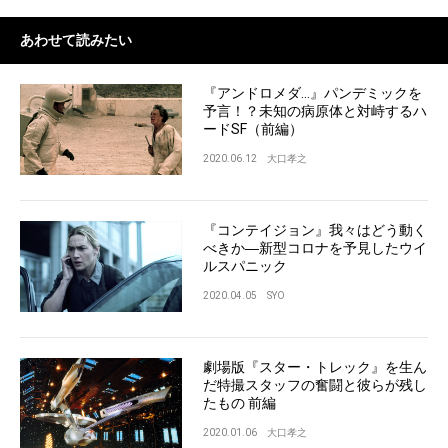
あわせて読みたい
『アンドロメダ...』パンデミックを
予言！？未知の病原体と対峙するハ
ードSF（前編）
2020.06.12
大口孝之
『コンテイジョン』我々はどう動く
べきか―新型コロナを予見したウイ
ルスパニック
2020.04.05
SYO
劇場版『スター・トレック』を生ん
だ特撮スタッフの奮闘と彼らが残し
たもの 前編
2020.01.06
大口孝之