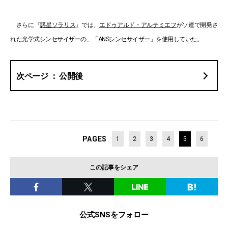
さらに『
惑星ソラリス
』では、
エドゥアルド・アルテミエフ
がソ連で開発さ
れた光学式シンセサイザーの、「
ANSシンセサイザー
」を使用していた。
公開後
PAGES
1
2
3
4
5
6
この記事をシェア
公式SNSをフォロー