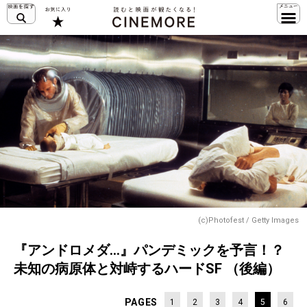
(c)Photofest / Getty Images
『アンドロメダ…』パンデミックを予言！？
未知の病原体と対峙するハードSF （後編）
PAGES
1
2
3
4
5
6