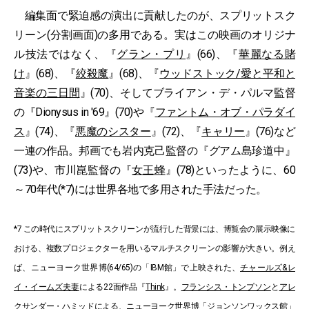
編集面で緊迫感の演出に貢献したのが、スプリットスク
リーン(分割画面)の多用である。実はこの映画のオリジナ
ル技法ではなく、『
グラン・プリ
』(66)、『
華麗なる賭
け
』(68)、『
絞殺魔
』(68)、『
ウッドストック/愛と平和と
音楽の三日間
』(70)、そしてブライアン・デ・パルマ監督
の『Dionysus in '69』(70)や『
ファントム・オブ・パラダイ
ス
』(74)、『
悪魔のシスター
』(72)、『
キャリー
』(76)など
一連の作品。邦画でも岩内克己監督の『グアム島珍道中』
(73)や、市川崑監督の『
女王蜂
』(78)といったように、60
～70年代(*7)には世界各地で多用された手法だった。
*7 この時代にスプリットスクリーンが流行した背景には、博覧会の展示映像に
おける、複数プロジェクターを用いるマルチスクリーンの影響が大きい。例え
ば、ニューヨーク世界博(64/65)の「IBM館」で上映された、
チャールズ&レ
イ・イームズ夫妻
による22面作品『
Think
』。
フランシス・トンプソン
と
アレ
クサンダー・ハミッド
による、ニューヨーク世界博「ジョンソンワックス館」