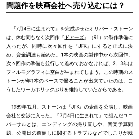
問題作を映画会社へ売り込むには？
『
7月4日に生まれて
』を完成させたオリバー・ストーン
は、休む間もなく次回作『
ドアーズ
』（91）の製作準備に
入ったが、同時に次々回作を『JFK』にすると正式に決
め、資金調達も始めた。1本の映画の製作中から次回作、
次々回作の準備も並行して進めておかなければ、2、3年は
フィルモグラフィに空白が生まれてしまう。この時期のス
トーンが年1本のペースで撮ることが出来ていたのは、こ
うしたワーカホリックぶりを維持していたからである。
1989年12月、ストーンは『JFK』の企画を公表し、映画
会社と交渉に入った。『7月4日に生まれて』で組んだユニ
バーサルとは、エンディングの撮り直しや、音楽予算問
題、公開日の前倒しに関するトラブルなどでしこりが残