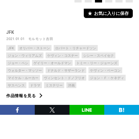
お気に入りに保存
JFK
2021.01.01
モルモット吉田
JFK
オリバー・ストーン
ロバート・リチャードソン
ジョン・ウィリアムズ
ケヴィン・コスナー
シシー・スペイセク
ジョー・ペシ
ゲイリー・オールドマン
トミー・リー・ジョーンズ
ウォルター・マッソー
ドナルド・サザーランド
ケヴィン・ベーコン
マイケル・ルーカー
ヴィンセント・ドノフリオ
ジョン・Ｆ・ケネディ
サスペンス
ドラマ
ミステリー
洋画
作品情報を見る