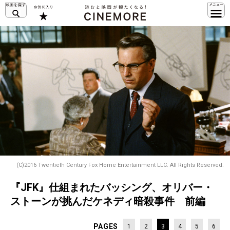
(C)2016 Twentieth Century Fox Home Entertainment LLC. All Rights Reserved.
『JFK』仕組まれたバッシング、オリバー・
ストーンが挑んだケネディ暗殺事件 前編
PAGES
1
2
3
4
5
6