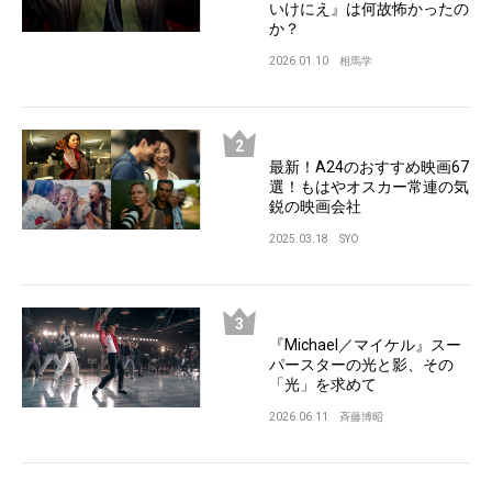
いけにえ』は何故怖かったの
か？
2026.01.10
相馬学
最新！A24のおすすめ映画67
選！もはやオスカー常連の気
鋭の映画会社
2025.03.18
SYO
『Michael／マイケル』スー
パースターの光と影、その
「光」を求めて
2026.06.11
斉藤博昭