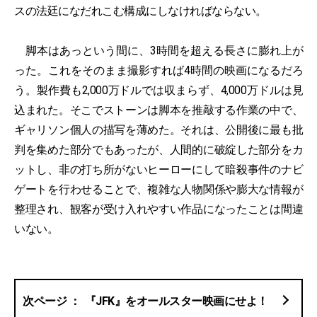
スの法廷になだれこむ構成にしなければならない。
脚本はあっという間に、3時間を超える長さに膨れ上が
った。これをそのまま撮影すれば4時間の映画になるだろ
う。製作費も2,000万ドルでは収まらず、4,000万ドルは見
込まれた。そこでストーンは脚本を推敲する作業の中で、
ギャリソン個人の描写を薄めた。それは、公開後に最も批
判を集めた部分でもあったが、人間的に破綻した部分をカ
ットし、非の打ち所がないヒーローにして暗殺事件のナビ
ゲートを行わせることで、複雑な人物関係や膨大な情報が
整理され、観客が受け入れやすい作品になったことは間違
いない。
『JFK』をオールスター映画にせよ！