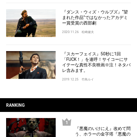
『ダンス・ウィズ・ウルブズ』“望
まれた作品”ではなかったアカデミ
ー賞受賞の西部劇
2020.11.26
松崎健夫
『スカーフェイス』50秒に1回
「FUCK！」を連呼！サイコーにサ
イテーな真性不良映画※注！ネタバ
レ含みます。
2019.12.25
竹島ルイ
RANKING
『悪魔のいけにえ』改めて問
う、ホラーの金字塔『悪魔の