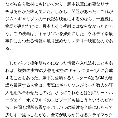
ながら自ら取材にも赴いており、脚本執筆に必要なリサー
チはあらかた終えていた。しかし、問題があった。これが
ジム・ギャリソンの一代記を映画にするのなら、一直線に
物語が進むだけに、脚本もそう複雑にはならなかっただろ
う。この映画は、ギャリソンを媒介にした、ケネディ暗殺
事件にまつわる情報を散りばめたミステリー映画なのであ
る。
したがって後年明らかになった情報を入れ込むこともあ
れば、複数の実在の人物を架空のキャラクター1人に合成
することもあった。劇中に登場するミスターXなるCIAの陰
謀を暴露する人物は、実際にギャリソンが会った数人の証
人を組み合わせたものだ。さらにこれらとは別にリー・ハ
ーヴェイ・オズワルドのエピソードも描こうというのだか
ら、時間も場所も異なるバラバラの断片を全編にわたって
少しずつ提示しながら、全てが明らかになるクライマック