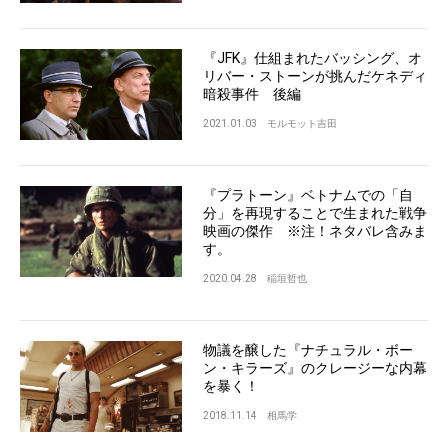
『JFK』仕組まれたバッシング、オ
リバー・ストーンが挑んだケネディ
暗殺事件 後編
2021.01.03
モルモット吉田
『プラトーン』ベトナムでの「自
分」を再現することで生まれた戦争
映画の傑作 ※注！ネタバレ含みま
す。
2020.04.28
稲垣哲也
物議を醸した『ナチュラル・ボー
ン・キラーズ』のクレージーな内幕
を暴く！
2018.11.14
相馬学