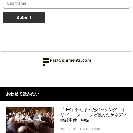
Submit
FastComments.com
あわせて読みたい
『JFK』仕組まれたバッシング、オ
リバー・ストーンが挑んだケネディ
暗殺事件 中編
2021.01.02
モルモット吉田