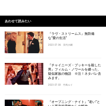
あわせて読みたい
『ラヴ・ストリームス』無防備
な“愛の生活”
2023.07.06
宮代大嗣
『チャイニーズ・ブッキーを殺した
男』フィルム・ノワールを纏った、
疑似家族の物語 ※注！ネタバレ含
みます。
2023.07.03
竹島ルイ
『オープニング・ナイト』“老い”と
いう実存的恐怖からの解放