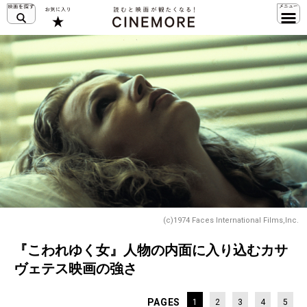
(c)1974 Faces International Films,Inc.
『こわれゆく女』人物の内面に入り込むカサ
ヴェテス映画の強さ
PAGES
1
2
3
4
5