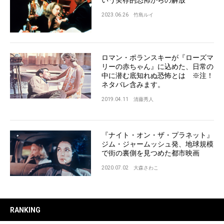
2023.06.26
竹島ルイ
ロマン・ポランスキーが『ローズマ
リーの赤ちゃん』に込めた、日常の
中に潜む底知れぬ恐怖とは ※注！
ネタバレ含みます。
2019.04.11
清藤秀人
『ナイト・オン・ザ・プラネット』
ジム・ジャームッシュ発、地球規模
で街の裏側を見つめた都市映画
2020.07.02
大森さわこ
RANKING