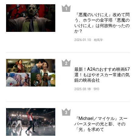
『悪魔のいけにえ』改めて問
う、ホラーの金字塔『悪魔の
いけにえ』は何故怖かったの
か？
2026.01.10
相馬学
最新！A24のおすすめ映画67
選！もはやオスカー常連の気
鋭の映画会社
2025.03.18
SYO
『Michael／マイケル』スー
パースターの光と影、その
「光」を求めて