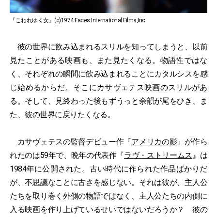
『こわれゆく女』(c)1974 Faces International Films,Inc.
彼の世界に飲み込まれるスリルを知ってしまうと、以前
見たことがある映画も、また見たくなる。物語性ではな
く、それぞれの瞬間に飲み込まれることにカタルシスを感
じ始めるからだ。そこにカサヴェテス映画のスリルがあ
る。そして、見終わった後もずうっと余韻が尾をひき、ま
た、彼の世界に戻りたくなる。
カサヴェテスの監督デビュー作『
アメリカの影
』が作ら
れたのは59年で、晩年の代表作『
ラヴ・ストリームス
』は
1984年に公開された。古い時代に作られた作品ばかりだ
が、不思議なことに古さを感じない。それは彼が、主人公
たちを取り巻く外側の物語ではなく、主人公たちの内側に
入る映画を作り上げているせいではないだろうか？ 彼の