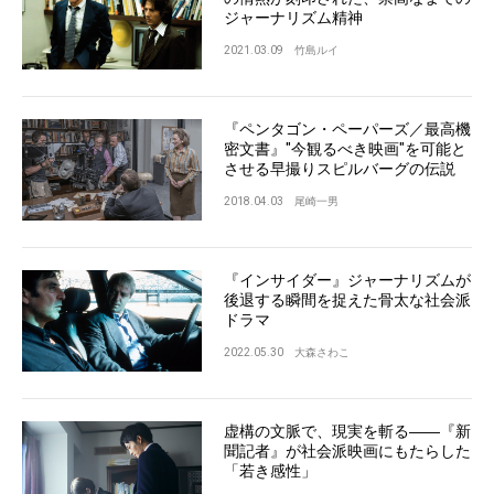
ジャーナリズム精神
2021.03.09
竹島ルイ
『ペンタゴン・ペーパーズ／最高機
密文書』"今観るべき映画"を可能と
させる早撮りスピルバーグの伝説
2018.04.03
尾崎一男
『インサイダー』ジャーナリズムが
後退する瞬間を捉えた骨太な社会派
ドラマ
2022.05.30
大森さわこ
虚構の文脈で、現実を斬る――『新
聞記者』が社会派映画にもたらした
「若き感性」