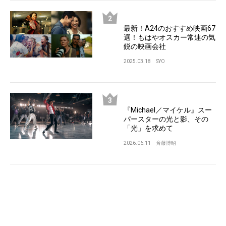
最新！A24のおすすめ映画67
選！もはやオスカー常連の気
鋭の映画会社
2025.03.18
SYO
『Michael／マイケル』スー
パースターの光と影、その
「光」を求めて
2026.06.11
斉藤博昭