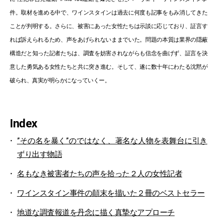
件。取材を進める中で、ワインスタインは過去に何度も記事をもみ消してきた
ことが判明する。さらに、被害にあった女性たちは示談に応じており、証言す
れば訴えられるため、声をあげられないままでいた。問題の本質は業界の隠蔽
構造だと知った記者たちは、調査を妨害されながらも信念を曲げず、証言を決
意した勇気ある女性たちと共に突き進む。そして、遂に数十年にわたる沈黙が
破られ、真実が明らかになっていくー。
Index
”その名を暴く”のではなく、著名な人物を表舞台に引き
ずり出す物語
名もなき被害者たちの声を拾った２人の女性記者
ワインスタイン事件の顛末を描いた２冊のベストセラー
地道な調査報道を丹念に描く真摯なアプローチ