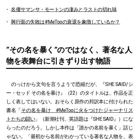
名優サマンサ・モートンの凄みとラストの切れ味
興行面の失敗は#MeTooの衰退を象徴しているか？
”その名を暴く”のではなく、著名な人
物を表舞台に引きずり出す物語
のっけから文句を言うようで恐縮だが、『SHE SAID/シ
ー・セッド その名を暴け』（22）のタイトルは、作品を正
しく表してはいない。おそらく原作の邦訳本に付けられた
書名「
その名を暴け #MeTooに火をつけたジャーナリス
トたちの闘い
」（新潮社刊、英語題は『SHE SAID』）にな
らったのだろう。しかし本作は「誰かの名前を暴く」話じ
ゃない。「最初から名前がわかっている著名な人物を、表