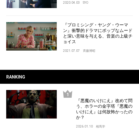
2020.04.03
SYO
『プロミシング・ヤング・ウーマ
ン』衝撃的ドラマにポップなムード
と深い意味を与える、音楽の上級チ
ョイス
2021.07.07
斉藤博昭
RANKING
『悪魔のいけにえ』改めて問
う、ホラーの金字塔『悪魔の
いけにえ』は何故怖かったの
か？
2026.01.10
相馬学