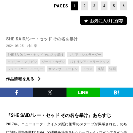
PAGES
1
2
3
4
5
6
お気に入りに保存
SHE SAID/シー・セッド その名を暴け
2024.03.05
村山章
SHE SAID/シー・セッド その名を暴け
マリア・シュラーダー
キャリー・マリガン
ゾーイ・カザン
パトリシア・クラークソン
ジェニファー・イーリー
サマンサ・モートン
ドラマ
実話
洋画
作品情報を見る
『SHE SAID/シー・セッド その名を暴け』あらすじ
2017年、ニューヨーク・タイムズ紙に衝撃のスクープが掲載された。のち
に”性犯罪告発運動”＃Me Too運動を爆発させたハーヴェイ・ワインスタイン事