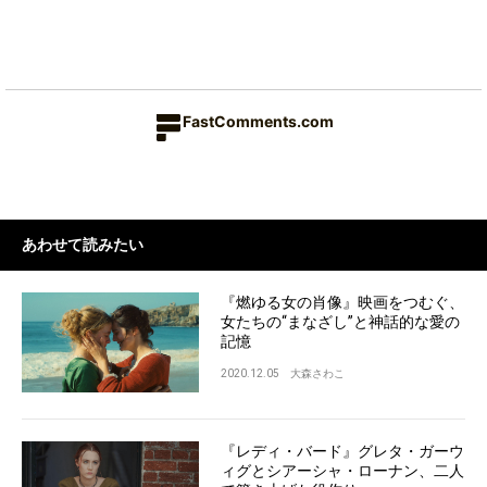
FastComments.com
あわせて読みたい
『燃ゆる女の肖像』映画をつむぐ、
女たちの“まなざし”と神話的な愛の
記憶
2020.12.05
大森さわこ
『レディ・バード』グレタ・ガーウ
ィグとシアーシャ・ローナン、二人