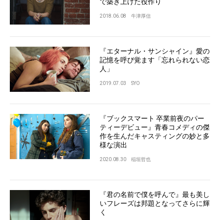
で築き上げた役作り
2018.06.08
牛津厚信
『エターナル・サンシャイン』愛の
記憶を呼び覚ます「忘れられない恋
人」
2019.07.03
SYO
『ブックスマート 卒業前夜のパー
ティーデビュー』青春コメディの傑
作を生んだキャスティングの妙と多
様な演出
2020.08.30
稲垣哲也
『君の名前で僕を呼んで』最も美し
いフレーズは邦題となってさらに輝
く