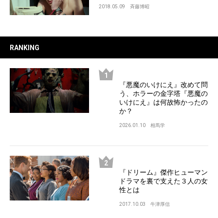
2018.05.09
斉藤博昭
RANKING
『悪魔のいけにえ』改めて問
う、ホラーの金字塔『悪魔の
いけにえ』は何故怖かったの
か？
2026.01.10
相馬学
『ドリーム』傑作ヒューマン
ドラマを裏で支えた３人の女
性とは
2017.10.03
牛津厚信