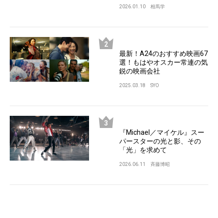
2026.01.10
相馬学
最新！A24のおすすめ映画67
選！もはやオスカー常連の気
鋭の映画会社
2025.03.18
SYO
『Michael／マイケル』スー
パースターの光と影、その
「光」を求めて
2026.06.11
斉藤博昭