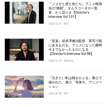
『ジョゼと虎と魚たち』アニメ映画
化の“挑戦”。タムラコータロー監
督、かく語りき【Director's
Interview Vol.101】
2020.12.24
SYO
『音楽』岩井澤健治監督 実写で既
にあるものも、アニメになった瞬間
今までなかったものになる
【Director's Interview Vol.98】
2020.12.16
香田史生
『泣きたい私は猫をかぶる』童心で
描かれた、真の「等身大」アニメー
ション
2020.06.18
SYO