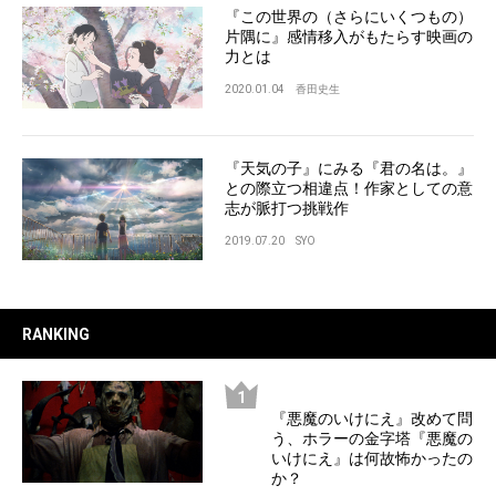
『この世界の（さらにいくつもの）
片隅に』感情移入がもたらす映画の
力とは
2020.01.04
香田史生
『天気の子』にみる『君の名は。』
との際立つ相違点！作家としての意
志が脈打つ挑戦作
2019.07.20
SYO
RANKING
『悪魔のいけにえ』改めて問
う、ホラーの金字塔『悪魔の
いけにえ』は何故怖かったの
か？