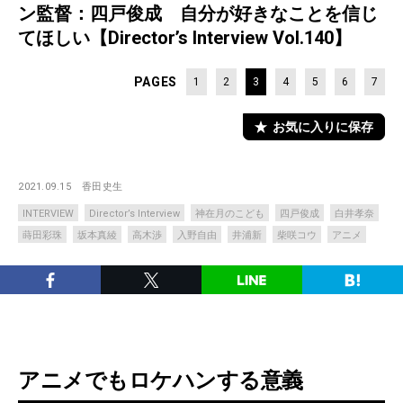
ン監督：四戸俊成 自分が好きなことを信じ
てほしい【Director’s Interview Vol.140】
PAGES
1
2
3
4
5
6
7
お気に入りに保存
2021.09.15
香田史生
INTERVIEW
Director’s Interview
神在月のこども
四戸俊成
白井孝奈
蒔田彩珠
坂本真綾
高木渉
入野自由
井浦新
柴咲コウ
アニメ
アニメでもロケハンする意義