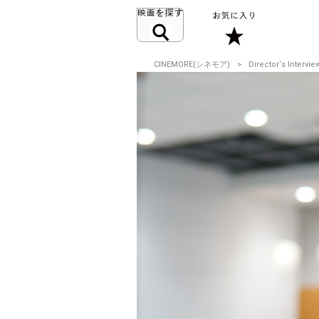
CINEMORE(シネモア)
Director‘s Intervie