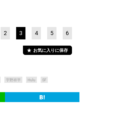
2
3
4
5
6
お気に入りに保存
宇野祥平
Hulu
SF