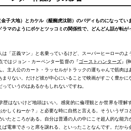
（⾦⼦⼤地）とカケル（醍醐⻁汰朗）のバディものになっていま
ドラマのようにボケとツッコミの関係性で、どんどん話が転が
人は「正義マン」と名乗っているけど、スーパーヒーローのよ
点ではジョン・カーペンター監督の『
ゴーストハンターズ
』(
ん。主人公のカート・ラッセルがトラックの運ちゃんで筋肉は
あまりない。だけど彼が中心にいることで映画がすごく豊かに
だっていうのはあるかもしれないですね。
学歴はないけど地頭はいい。感覚的に倫理観とか世界を理解
おかしくねーか？」と必要な時に自然と言える。そういうザコ
めいたところがある。自分は普通の人の中にこそ超人的な能力
えば電車でさっと席を譲れる、といったことなんです。だから