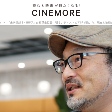
w
『未来世紀 SHIBUYA』白石晃士監督 明るいディストピアSFで描いた、現在と地続きの近未来【Di