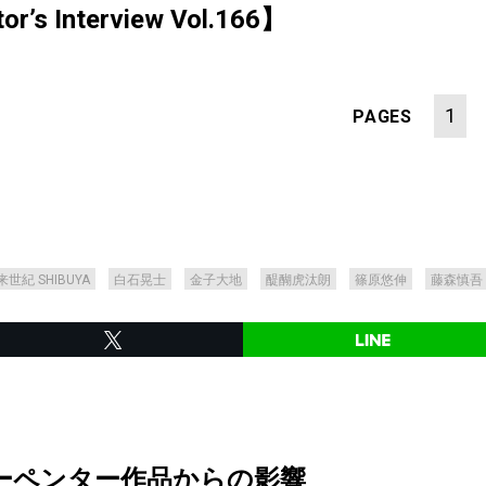
s Interview Vol.166】
1
PAGES
来世紀 SHIBUYA
白石晃士
金子大地
醍醐虎汰朗
篠原悠伸
藤森慎吾
ーペンター作品からの影響