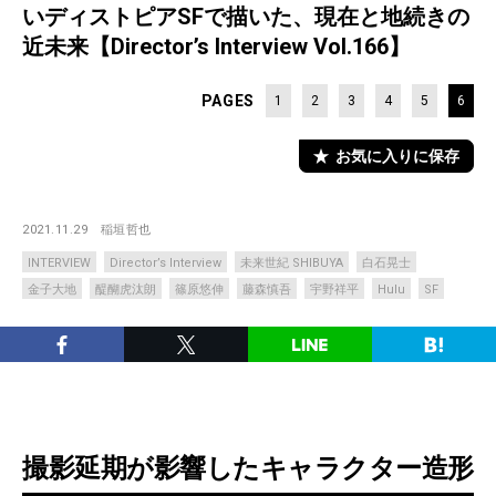
いディストピアSFで描いた、現在と地続きの
近未来【Director’s Interview Vol.166】
PAGES
1
2
3
4
5
6
お気に入りに保存
2021.11.29
稲垣哲也
INTERVIEW
Director’s Interview
未来世紀 SHIBUYA
白石晃士
金子大地
醍醐虎汰朗
篠原悠伸
藤森慎吾
宇野祥平
Hulu
SF
撮影延期が影響したキャラクター造形