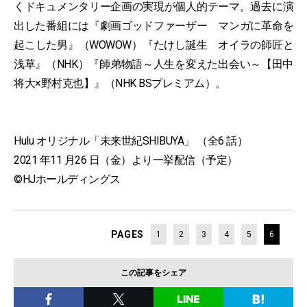
くドキュメンタリー企画の実現が個人的テーマ。過去に演
出した番組には『劇画ゴッドファーザー マンガに革命を
起こした男』（WOWOW）『たけし誕生 オイラの師匠と
浅草』（NHK）『師弟物語～人生を変えた出会い～【田中
将大×野村克也】』（NHK BSプレミアム）。
Hulu オリジナル「未来世紀SHIBUYA」 （全6 話）
2021 年11 ⽉26 ⽇（⾦）より⼀挙配信（予定）
©HJホールディングス
PAGES
1
2
3
4
5
6
この記事をシェア