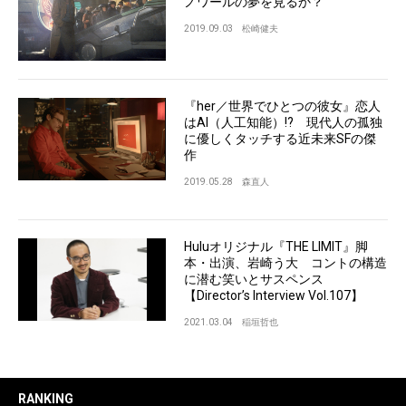
ノワールの夢を見るか？
2019.09.03
松崎健夫
『her／世界でひとつの彼女』恋人
はAI（人工知能）!? 現代人の孤独
に優しくタッチする近未来SFの傑
作
2019.05.28
森直人
Huluオリジナル『THE LIMIT』脚
本・出演、岩崎う大 コントの構造
に潜む笑いとサスペンス
【Director’s Interview Vol.107】
2021.03.04
稲垣哲也
RANKING