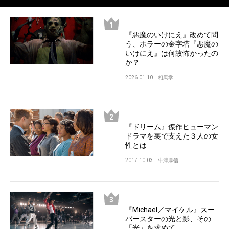
『悪魔のいけにえ』改めて問
う、ホラーの金字塔『悪魔の
いけにえ』は何故怖かったの
か？
2026.01.10
相馬学
『ドリーム』傑作ヒューマン
ドラマを裏で支えた３人の女
性とは
2017.10.03
牛津厚信
『Michael／マイケル』スー
パースターの光と影、その
「光」を求めて