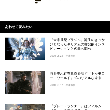
あわせて読みたい
『未来世紀ブラジル』誕生のきっか
けとなったギリアムの突発的インス
ピレーションと名曲の調べ
2020.08.26
牛津厚信
時を重ね存在意義を増す『トゥモロ
ー・ワールド』式のリアルな未来
2018.08.17
牛津厚信
『ブレードランナー』はフィルム・