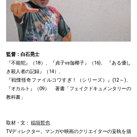
監督：白石晃士
『不能犯』（18）、『貞子vs伽椰子』（16)、 『ある優し
き殺人者の記録』（14）、
『戦慄怪奇ファイルコワすぎ！（シリーズ）』(12～)、
『オカルト』（09） 著書「フェイクドキュメンタリーの
教科書」
取材・文：
稲垣哲也
TVディレクター。マンガや映画のクリエイターの妄執を描