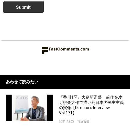
Submit
FastComments.com
あわせて読みたい
『香川1区』大島新監督 前作を凌
ぐ娯楽大作で描いた日本の民主主義
の実像【Director’s Interview
Vol.171】
2021.12.29
稲垣哲也