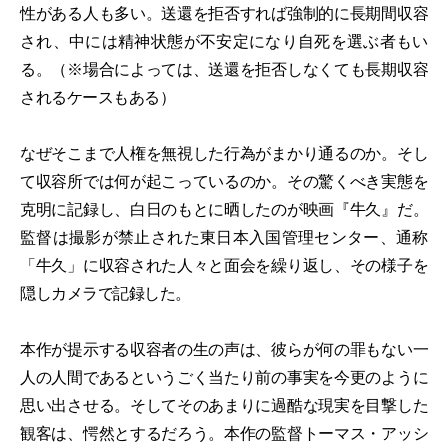
性がある人も多い。送還を拒否すれば強制的に長期間収容
され、中には精神状態が不安定になり自死を選ぶ者もい
る。（※場合によっては、送還を拒否しなくても長期収容
されるケースもある）
なぜそこまで人権を無視した行為がまかり通るのか。そし
て収容所では何が起こっているのか。その驚くべき実態を
克明に記録し、白日のもとに晒したのが映画『牛久』だ。
監督は撮影が禁止された東日本入国管理センター、通称
「牛久」に収容された人々と面会を繰り返し、その様子を
隠しカメラで記録した。
本作が提示する収容者の生の声は、彼らが何の罪もない一
人の人間であるというごく当たり前の事実を今更のように
思い出させる。そしてそのあまりに過酷な現実を目撃した
観客は、愕然とするだろう。本作の監督トーマス・アッシ