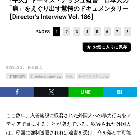
『牛久』トーマス・アッシュ監督 日本人の
「病」をえぐり出す驚愕のドキュメンタリー
【Director’s Interview Vol. 186】
PAGES
1
2
3
4
5
6
7
8
お気に入りに保存
2022.02.26
稲垣哲也
INTERVIEW
Director’s Interview
牛久
トーマス・アッシュ
ここ数年、入管施設に収容された外国人への暴力行為をメ
ディアで目にすることが増えている。収容された外国人
は、母国に強制送還されれば迫害を受け、命を落とす可能