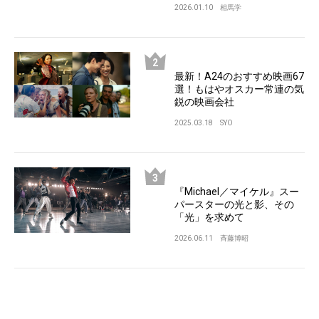
2026.01.10
相馬学
最新！A24のおすすめ映画67
選！もはやオスカー常連の気
鋭の映画会社
2025.03.18
SYO
『Michael／マイケル』スー
パースターの光と影、その
「光」を求めて
2026.06.11
斉藤博昭