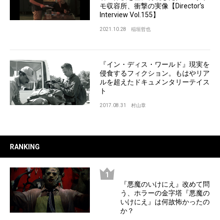
モ収容所、衝撃の実像【Director’s
Interview Vol.155】
2021.10.28
稲垣哲也
『イン・ディス・ワールド』現実を
侵食するフィクション。もはやリア
ルを超えたドキュメンタリーテイス
ト
2017.08.31
村山章
RANKING
『悪魔のいけにえ』改めて問
う、ホラーの金字塔『悪魔の
いけにえ』は何故怖かったの
か？