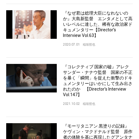
『なぜ君は総理大臣になれないの
か』大島新監督 エンタメとして高
いレベルに達した、稀有な政治家ド
キュメンタリー【Director’s
Interview Vol.63】
2020.07.01
稲垣哲也
『コレクティブ 国家の嘘』アレク
サンダー・ナナウ監督 国家の不正
を暴く「瞬間」を捉えた衝撃のドキ
ュメンタリーはいかにして生み出さ
れたのか 【Director’s Interview
Vol.147】
2021.10.02
稲垣哲也
『モーリタニアン 黒塗りの記録』
ケヴィン・マクドナルド監督 原作
者の体験を基に再現したグアンタナ