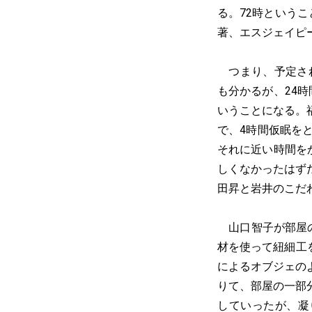
る。72時という
著、エスジェイピ
つまり、予定され
も分かるが、24
いうことになる。
で、4時間仮眠を
それに近い時間を
しくなかったはず
田昇と岩井のこだ
山口智子が部屋の
材を使って紐細工
によるオブジェの
りて、部屋の一部
していったが、凝