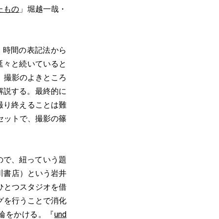
たもの
」堀越一哉・
、時間の表記法から
延々と続いていると
、撮影のよきところ
解説する。最終的に
撮り終えることは難
セットで、撮影の篠
ので、紐っていう題
川書店）という岩井
ひとつスタジオを借
グを行うことで消化
輪をかける。『
und