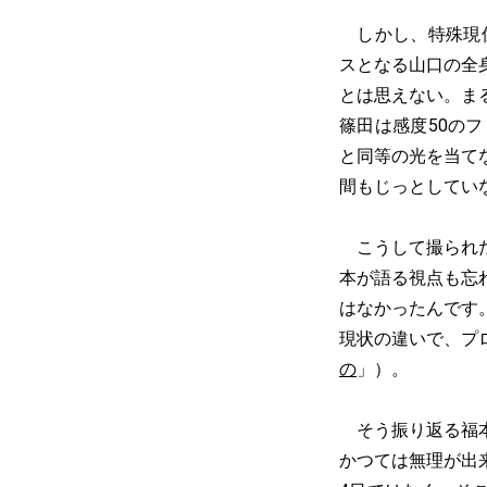
しかし、特殊現像
スとなる山口の全
とは思えない。ま
篠田は感度50の
と同等の光を当て
間もじっとしてい
こうして撮られた
本が語る視点も忘
はなかったんです
現状の違いで、プ
の
」）。
そう振り返る福本
かつては無理が出