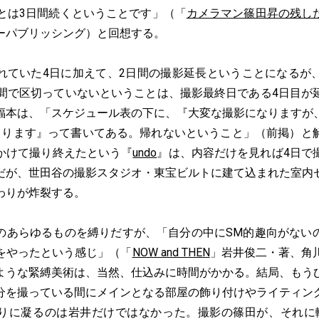
ことは3日間続くということです」（「
カメラマン篠田昇の残し
ーパブリッシング）と回想する。
ていた4日に加えて、2日間の撮影延長ということになるが
時間で区切っていないということは、撮影最終日である4日目が
福本は、「スケジュール表の下に、『大変な撮影になりますが
とります』って書いてある。帰れないということ」（前掲）と
かけて撮り終えたという『
undo
』は、内容だけを見れば4日で
だが、世田谷の撮影スタジオ・東宝ビルトに建て込まれた室内
わりが炸裂する。
あらゆるものを縛りだすが、「自分の中にSM的趣向がない
をやったという感じ」（「
NOW and THEN
」岩井俊二・著、角
ような緊縛美術は、当然、仕込みに時間がかかる。結局、もう
分を撮っている間にメインとなる部屋の飾り付けやライティン
りに凝るのは岩井だけではなかった。撮影の篠田が、それに