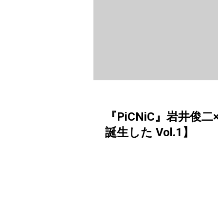
『PiCNiC』岩井
誕生した Vol.1】