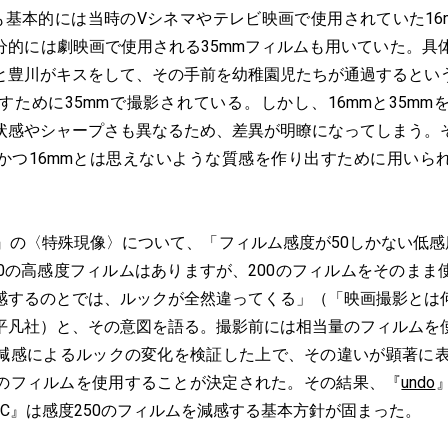
C』も基本的には当時のVシネマやテレビ映画で使用されていた1
分的には劇映画で使用される35mmフィルムも用いていた。具
と豊川がキスをして、その手前を幼稚園児たちが通過するとい
すために35mmで撮影されている。しかし、16mmと35mm
状感やシャープさも異なるため、差異が明瞭になってしまう。
かつ16mmとは思えないような質感を作り出すために用いら
』の〈特殊現像〉について、「フィルム感度が50しかない低感度
00の高感度フィルムはありますが、200のフィルムをそのまま
感するのとでは、ルックが全然違ってくる」（「映画撮影とは
平凡社）と、その意図を語る。撮影前には相当量のフィルムを
減感によるルックの変化を検証した上で、その違いが顕著に表
のフィルムを使用することが決定された。その結果、『
undo
NiC』は感度250のフィルムを減感する基本方針が固まった。