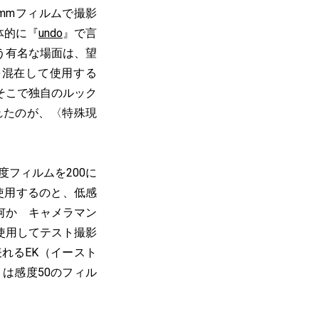
6mmフィルムで撮影
体的に『
undo
』で言
う有名な場面は、望
を混在して使用する
そこで独自のルック
れたのが、〈特殊現
フィルムを200に
使用するのと、低感
何か キャメラマン
使用してテスト撮影
れるEK（イースト
』は感度50のフィル