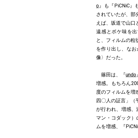
o
』も『PiCNi
されていたが、部
えば、坂道で山口
遠感とボケ味を出
と、フィルムの粒
を作り出し、なお
像〉だった。
篠田は、『
undo
増感。もちろん2
度のフィルムを増
四〇人の証言」（
が行われ、増感、
マン・コダック）
ムを増感、『PiC