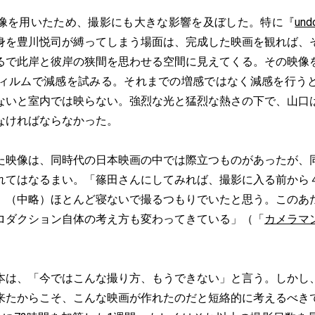
を用いたため、撮影にも大きな影響を及ぼした。特に『
und
身を豊川悦司が縛ってしまう場面は、完成した映画を観れば、
るで此岸と彼岸の狭間を思わせる空間に見えてくる。その映像
フィルムで減感を試みる。それまでの増感ではなく減感を行う
ないと室内では映らない。強烈な光と猛烈な熱さの下で、山口
なければならなかった。
映像は、同時代の日本映画の中では際立つものがあったが、
れてはなるまい。「篠田さんにしてみれば、撮影に入る前から
。（中略）ほとんど寝ないで撮るつもりでいたと思う。このあ
ロダクション自体の考え方も変わってきている」（「
カメラマ
は、「今ではこんな撮り方、もうできない」と言う。しかし
来たからこそ、こんな映画が作れたのだと短絡的に考えるべき