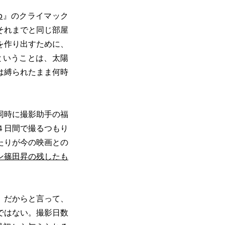
o
』のクライマック
それまでと同じ部屋
を作り出すために、
ということは、太陽
は縛られたまま何時
同時に撮影助手の福
４日間で撮るつもり
たりが今の映画との
ン篠田昇の残したも
、だからと言って、
ではない。撮影日数