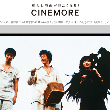
PiCNiC』岩井俊二×浅野忠信×CHARAが挑んだ境界線上の人々【そのとき映画は誕生した Vol