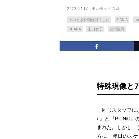
モルモット吉田
2022.04.17
そのとき映画は誕生した
PiCNiC
un
CHARA
山口智子
豊川悦司
特殊現像と7
同じスタッフによ
o
』と『PiCNiC
まれた。しかし、
方に、翌日のスケ