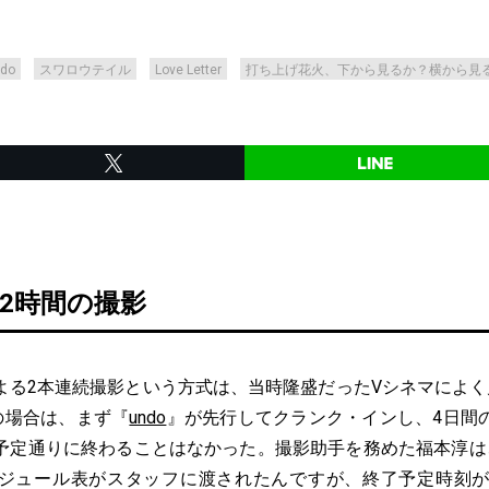
do
スワロウテイル
Love Letter
打ち上げ花火、下から見るか？横から見
2時間の撮影
る2本連続撮影という方式は、当時隆盛だったVシネマによく
』の場合は、まず『
undo
』が先行してクランク・インし、4日間
予定通りに終わることはなかった。撮影助手を務めた福本淳は
ジュール表がスタッフに渡されたんですが、終了予定時刻が