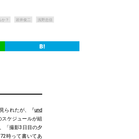
るか？
岩井俊二
浅野忠信
見られたが、『
und
のスケジュールが組
、「撮影3日目の夕
72時って書いてあ