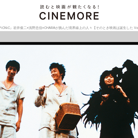
PiCNiC』岩井俊二×浅野忠信×CHARAが挑んだ境界線上の人々【そのとき映画は誕生した Vol