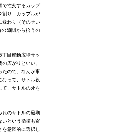
室で性交するカップ
を割り、カップルが
に変わり（そのせい
塀の隙間から拾うの
5丁目運動広場サッ
間の広がりといい、
ったので、なんか事
になって、サトル役
して、サトルの死を
みれのサトルの最期
ないという指摘も寄
さを意図的に選択し