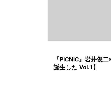
『PiCNiC』岩井
誕生した Vol.1】