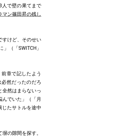
3人で壁の果てまで
ラマン篠田昇の残し
ですけど、そのせい
（「SWITCH」
。前章で記したよう
は必然だったのだろ
と全然はまらないっ
悩んでいた」（「月
演じたサトルを途中
て塀の隙間を探す。