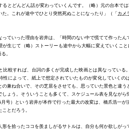
するとどんどん話が変わっていくんです。（略）元の台本では
いた。これが途中でひとり突然死ぬことになったり」（「
カメ
っていった理由を岩井は、「時間のない中で慌てて作ったん
理が生じて（略）ストーリーも途中から大幅に変えていくことに」
語る。
比較すれば、台詞の多くが完成した映画とは異なっている
特性によって、紙上で想定されていたものが変化していくの
との兼ね合いで、その芝居をさせても、思っていた景色と違う
でしょう。そういうことも多くて、スケジュール表を見ながら
年6月号）という岩井が本作で行った最大の改変は、橋爪浩一が
たことだろう。
形を拾ったココを羨ましがるサトルは、自分も何か欲しがっ