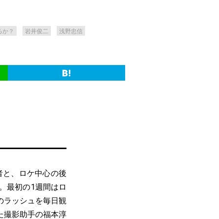
るか？
岩井俊二
浅野忠信
前者と、ロケ中心の後
た。最初の1週間はロ
のラッシュを毎日観
た撮影助手の福本淳