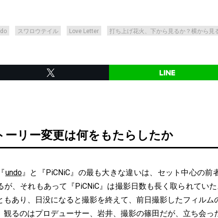
do
スワロウテイル
Love Letter
打ち上げ花火、下から見るか？横から見
トーリー変更は何をもたらしたか
『
undo
』と『PiCNiC』の最も大きな違いは、セット中心の
が、それもあって『PiCNiC』は撮影日数も長く取られてい
ともあり、日没になると撮影を終えて、前日撮影したフィルム
。観るのはプロデューサー、岩井、撮影の篠田だが、立ち会っ