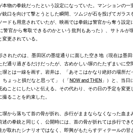
が本物の拳銃だったという設定になっていた。マンションの一
が銃口を向けて撃とうとした瞬間、ツムジが石を投げてガラス
ソードも用意されていたが、映画では拳銃は警官から奪う設定
に警官から奪取できるのかという批判もあった）、サトルが
と変更されている。
されたのは、墨田区の墨堤通りに面した空き地（現在は墨田
ただ通り過ぎるだけだったが、古めかしい塀のたたずまいに空
た塀とは一線を画す。岩井は、「あそこはかなり絶好の場所だ
、ちょっと損だなと思って」（「
NOW and THEN
」）と、当日
死ぬことにしたいと伝える。その代わり、その日の予定を変更
に撮ることを約束した。
塀から落ちて首の骨が折れ、歩行がままならなくなった血ま
前述の拳銃と同じく、公開時には、首の骨が折れては歩行でき
性が取れたシナリオではなく、即興がもたらすディテールの甘