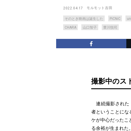
モルモット吉田
2022.04.17
そのとき映画は誕生した
PiCNiC
un
CHARA
山口智子
豊川悦司
撮影中のス
連続撮影された
者ということになる
ケが中心だったこ
る余裕が生まれた