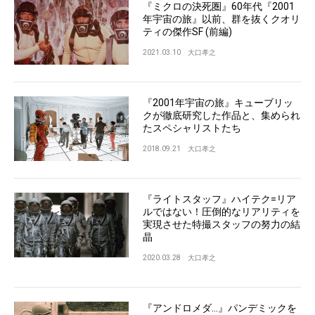
『ミクロの決死圏』60年代『2001
年宇宙の旅』以前、群を抜くクオリ
ティの傑作SF (前編)
2021.03.10
大口孝之
『2001年宇宙の旅』キューブリッ
クが徹底研究した作品と、集められ
たスペシャリストたち
2018.09.21
大口孝之
『ライトスタッフ』ハイテク=リア
ルではない！圧倒的なリアリティを
実現させた特撮スタッフの努力の結
晶
2020.03.28
大口孝之
『アンドロメダ...』パンデミックを