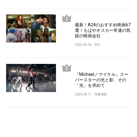
最新！A24のおすすめ映画67
選！もはやオスカー常連の気
鋭の映画会社
2025.03.18
SYO
『Michael／マイケル』スー
パースターの光と影、その
「光」を求めて
2026.06.11
斉藤博昭