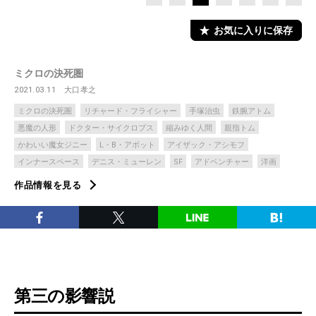
お気に入りに保存
ミクロの決死圏
2021.03.11
大口孝之
ミクロの決死圏
リチャード・フライシャー
手塚治虫
鉄腕アトム
悪魔の人形
ドクター・サイクロプス
縮みゆく人間
親指トム
かわいい魔女ジニー
L・B・アボット
アイザック・アシモフ
インナースペース
デニス・ミューレン
SF
アドベンチャー
洋画
作品情報を見る
第三の影響説