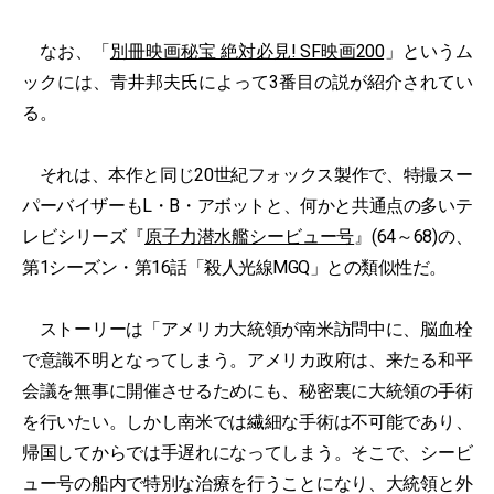
なお、「
別冊映画秘宝 絶対必見! SF映画200
」というム
ックには、青井邦夫氏によって3番目の説が紹介されてい
る。
それは、本作と同じ20世紀フォックス製作で、特撮スー
パーバイザーもL・B・アボットと、何かと共通点の多いテ
レビシリーズ『
原子力潜水艦シービュー号
』(64～68)の、
第1シーズン・第16話「殺人光線MGQ」との類似性だ。
ストーリーは「アメリカ大統領が南米訪問中に、脳血栓
で意識不明となってしまう。アメリカ政府は、来たる和平
会議を無事に開催させるためにも、秘密裏に大統領の手術
を行いたい。しかし南米では繊細な手術は不可能であり、
帰国してからでは手遅れになってしまう。そこで、シービ
ュー号の船内で特別な治療を行うことになり、大統領と外