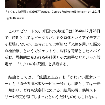
『ミクロの決死圏』(C)2017 Twentieth Century Fox Home Entertainment LLC. All
Rights Reserved.
このエピソードの、米国での放送日は1964年12月28日
で、時期としてはピッタリだ。ミクロ化というアイデアこ
そ登場しないが、当時としては斬新な「光線を用いた脳の
血栓治療」というガジェットや、冷戦を背景としたスパイ
活動、思想的に疑われる外科医とその助手などといった設
定が、『ミクロの決死圏』と共通する。
結論としては、『
鉄腕アトム
』も『かわいい魔女ジニ
ー』も『原子力潜水艦シービュー号』も、説としては一長
一短あり、どれも決定打に欠ける。結局の所、偶然ストー
リーや設定が似てしまったというだけなのかもしれない。