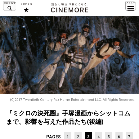
(C)2017 Twentieth Century Fox Home Entertainment LLC. All Rights Reserved.
『ミクロの決死圏』手塚漫画からシットコム
まで、影響を与えた作品たち(後編)
PAGES
1
2
3
4
5
6
7