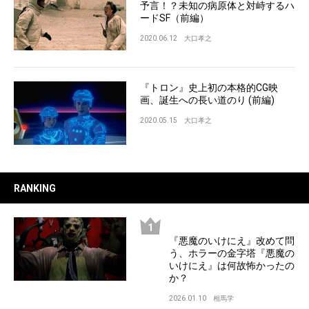
予言！？未知の病原体と対峙するハ
ードSF（前編）
2020.06.12
大口孝之
『トロン』史上初の本格的CG映
画、誕生への長い道のり (前編)
2020.05.15
大口孝之
RANKING
『悪魔のいけにえ』改めて問
う、ホラーの金字塔『悪魔の
いけにえ』は何故怖かったの
か？
2026.01.10
相馬学