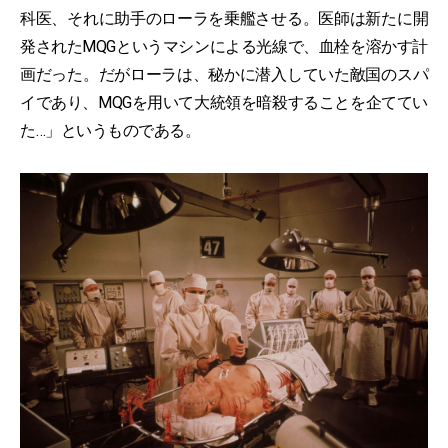
科医、それに助手のローラを乗艦させる。医師は新たに開
発されたMQGというマシンによる光線で、血栓を溶かす計
画だった。だがローラは、秘かに潜入していた敵国のスパ
イであり、MQGを用いて大統領を暗殺することを企ててい
た…」というものである。