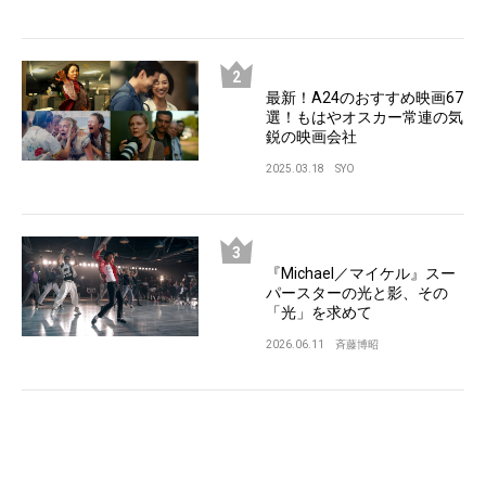
最新！A24のおすすめ映画67
選！もはやオスカー常連の気
鋭の映画会社
2025.03.18
SYO
『Michael／マイケル』スー
パースターの光と影、その
「光」を求めて
2026.06.11
斉藤博昭