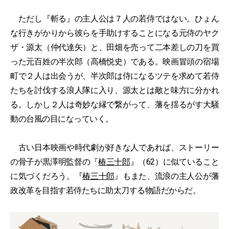
ただし『斬る』の主人公は７人の若侍ではない。ひょん
な行きがかりから彼らを手助けすることになる元侍のヤク
ザ・源太（仲代達矢）と、田畑を売って二本差しの刀を買
った元百姓の半次郎（高橋悦史）である。映画冒頭の宿場
町で２人は出会うが、半次郎は侍になるツテを求めて若侍
たちを討伐する浪人隊に入り、源太とは敵と味方に分かれ
る。しかし２人は奇妙な縁で繋がって、藩を揺るがす大騒
動の台風の目になっていく。
古い日本映画や時代劇が好きな人であれば、ストーリー
の骨子が黒澤明監督の『
椿三十郎
』（62）に似ていること
に気づくだろう。『
椿三十郎
』もまた、流浪の主人公が藩
政改革を目指す若侍たちに助太刀する物語だからだ。