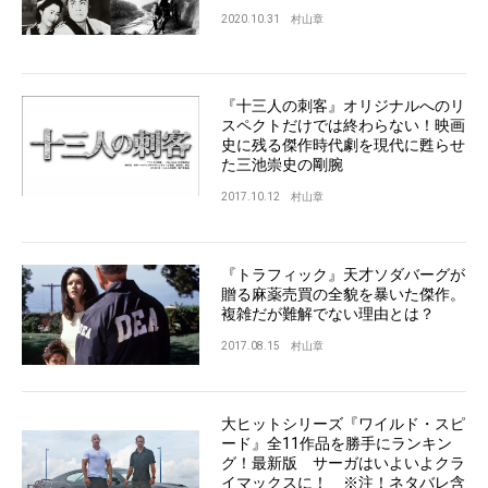
2020.10.31
村山章
『十三人の刺客』オリジナルへのリ
スペクトだけでは終わらない！映画
史に残る傑作時代劇を現代に甦らせ
た三池崇史の剛腕
2017.10.12
村山章
『トラフィック』天才ソダバーグが
贈る麻薬売買の全貌を暴いた傑作。
複雑だが難解でない理由とは？
2017.08.15
村山章
大ヒットシリーズ『ワイルド・スピ
ード』全11作品を勝手にランキン
グ！最新版 サーガはいよいよクラ
イマックスに！ ※注！ネタバレ含