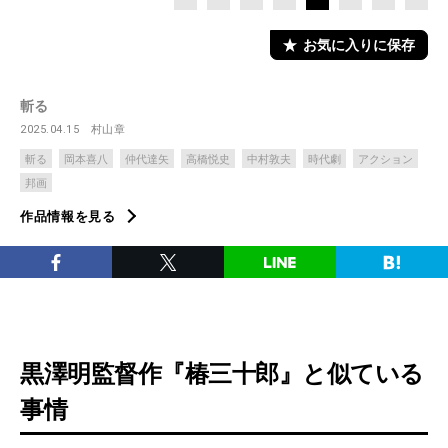
お気に入りに保存
斬る
2025.04.15
村山章
斬る
岡本喜八
仲代達矢
高橋悦史
中村敦夫
時代劇
アクション
邦画
作品情報を見る
黒澤明監督作『椿三十郎』と似ている
事情