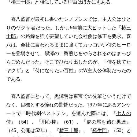
『
椿三十郎
』と相似している理由はほかにもある。
喜八監督が最初に書いたシノプシスでは、主人公はひと
りのヤクザ者だった。しかし6年前に大ヒットした『
椿三
十郎
』の路線を強く要望していた会社側は修正を要求。喜
八は、会社に言われるままに強くてカッコいい侍のヒーロ
ーを登場させて、黒澤の二番煎じをやらされるのはまっぴ
らごめんだった。そこでひねり出したのが、「侍を捨てた
ヤクザ」と「侍になりたい百姓」のW主人公体制だったの
である。
喜八監督にとって、黒澤明は東宝での先輩というだけで
なく、目標とする憧れの監督だった。1977年にあるアンケ
ートで「時代劇ベストテン」を選んだ際には、『
七人の
侍
』（54）、『
用心棒
』（61）、『
虎の尾を踏む男達
』
（45、公開は52年）、『
椿三十郎
』、『
羅生門
』（50）と