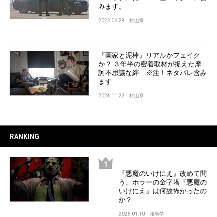
みます。
2023.06.29
村山章
『画家と泥棒』リアルかフェイク
か？ ３年半の密着取材が捉えた摩
訶不思議な絆 ※注！ネタバレ含み
ます
2024.11.22
村山章
RANKING
『悪魔のいけにえ』改めて問
う、ホラーの金字塔『悪魔の
いけにえ』は何故怖かったの
か？
2026.01.10
相馬学