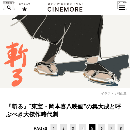
イラスト：村山章
『斬る』“東宝・岡本喜八映画”の集大成と呼
ぶべき大傑作時代劇
PAGES
1
2
3
4
5
6
7
8