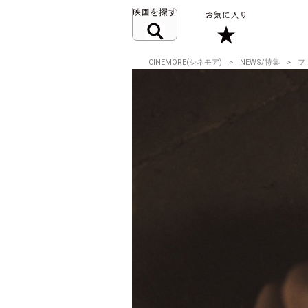
CINEMORE(シネモア)
NEWS/特集
フ