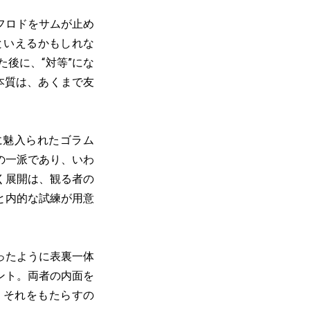
フロドをサムが止め
といえるかもしれな
後に、“対等”にな
本質は、あくまで友
に魅入られたゴラム
の一派であり、いわ
く展開は、観る者の
と内的な試練が用意
ったように表裏一体
ント。両者の内面を
。それをもたらすの