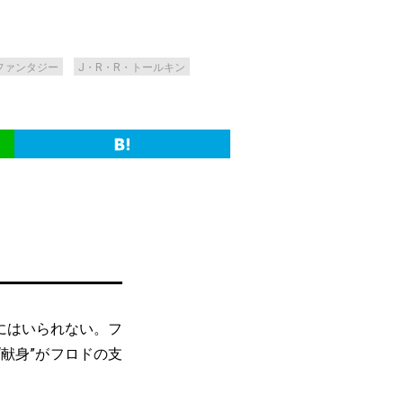
ファンタジー
J・R・R・トールキン
にはいられない。フ
献身”がフロドの支
。