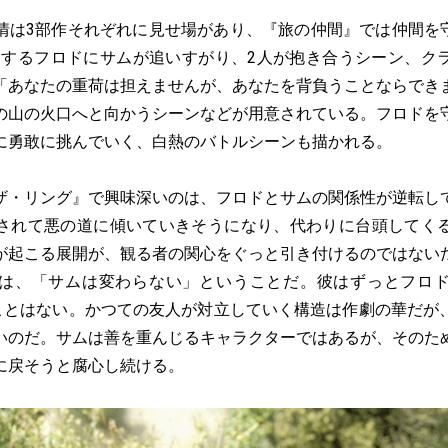
情は3部作それぞれに見せ場があり、『旅の仲間』では仲間を守
とするフロドにサムが追いすがり、2人が抱き合うシーン、ク
「あなたの重荷は担えませんが、あなたを背負うことならでき
の山の火口へと向かうシーンなどが用意されている。フロドを
に勇敢に挑んでいく、白熱のバトルシーンも描かれる。
ザ・リング』で興味深いのは、フロドとサムの関係性が逆転し
されて悪の道に傾いていきそうになり、代わりに台頭してく
が起こる展開が、観る者の関心をぐっと引き付けるのではない
は、「サムは変わらない」ということだ。彼はずっとフロ
ることはない。かつての友人が対立していく構造は作劇の華だが
いのだ。サムは善を重んじるキャラクターではあるが、そのた
に戻そうと腐心し続ける。