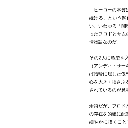
「ヒーローの本質
続ける、という関
い。いわゆる「闇
ったフロドとサム
情物語なのだ。
その2人に亀裂を
（アンディ・サー
ば指輪に屈した仮
心を大きく揺さぶ
されているのが見
余談だが、フロド
の存在を的確に配
細やかに描くこと