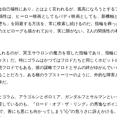
は自己犠牲にあり」とはよく言われるが、孤高になろうとする
係性は、ヒーロー映画としてもバディ映画としても、新機軸
堕ち」を回避する方法を、常に模索し続けるのだ。指輪を葬った
のエピローグも描かれており、実に隙がない。2人の関係性の
入れるのが、冥王サウロンの魔力を宿した指輪であり、指輪
キス）だ。特にゴラムはかつてはフロドたちと同じくホビット
想フロドでもある。彼の謀略でフロドとサムの絆がゆがんでい
ることだろう。ある種のラブストーリーのように、外的な障害
事だ。
とゴラム、アラゴルンとボロミア、ガンダルフとサルマンとい
置しているのも、『ロード・オブ・ザ・リング』の秀逸なポイ
で、善にも悪にも向かってしまう“心”の危うさに訴えかける