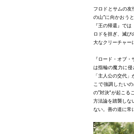
フロドとサムの友
の山”に向かおう
『王の帰還』では
ロドを担ぎ、滅び
大なクリーチャー
『ロード・オブ・
は指輪の魔力に侵
「主人公の交代」
こで強調したいの
の“対決”が起こ
方法論を踏襲しな
ない。善の道に常