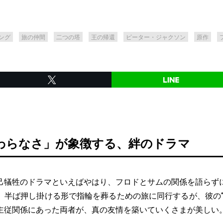
ング
旅の仲間
二つの塔
王の帰還
ピーター・ジャクソン
原作
わらなさ」が象徴する、絆のドラマ
己犠牲のドラマといえばやはり、フロドとサムの関係を語らず
、半ば押し掛ける形で指輪を葬るための旅に同行するが、彼の“
主従関係にあった両者が、真の友情を築いていくさまが美しい