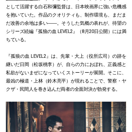
として活躍する白石和彌監督は、日本映画界に強い危機感
を抱いていた。作品のクオリティも、制作環境も、まだま
だ改善の余地は多い――。そうした気概の表れが、待望の
シリーズ続編『孤狼の血 LEVEL2』（8月20日公開）には満
ちている。
『孤狼の血 LEVEL2』は、先輩・大上（役所広司）の跡を
継いだ日岡（松坂桃李）が、自らの力におぼれ、正義感と
私欲がないまぜになっていくストーリーが展開。そこに、
最凶の極道・上林（鈴木亮平）が現れることで、警察・ヤ
クザ・民間人を巻き込んだ両者の全面対決が勃発する。