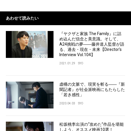
あわせて読みたい
『ヤクザと家族 The Family』に詰
め込んだ信念と美意識。そして、
A24挑戦の夢――藤井道人監督が語
る、過去・現在・未来【Director's
Interview Vol.104】
2021.01.29
SYO
虚構の文脈で、現実を斬る――『新
聞記者』が社会派映画にもたらした
「若き感性」
2020.04.03
SYO
松坂桃李出演の“攻めた”作品を堪能
しよう。オススメ映画10選！