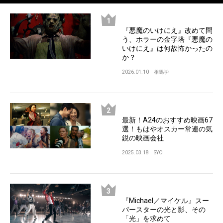
『悪魔のいけにえ』改めて問
う、ホラーの金字塔『悪魔の
いけにえ』は何故怖かったの
か？
2026.01.10
相馬学
最新！A24のおすすめ映画67
選！もはやオスカー常連の気
鋭の映画会社
2025.03.18
SYO
『Michael／マイケル』スー
パースターの光と影、その
「光」を求めて