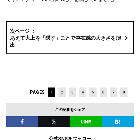
あえて大上を「隠す」ことで存在感の大きさを演
出
PAGES
1
2
3
4
5
6
7
8
この記事をシェア
公式SNSをフォロー