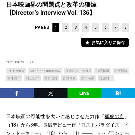
日本映画界の問題点と改革の狼煙
【Director’s Interview Vol. 136】
PAGES
1
2
3
4
5
6
7
8
お気に入りに保存
2021.08.23
SYO
INTERVIEW
Director’s Interview
孤狼の血 LEVEL2
白石和彌
松坂桃李
鈴木亮平
村上虹郎
西野七瀬
音尾琢真
渋川清彦
滝藤賢一
日本映画の可能性を大いに感じさせた力作『
孤狼の血
』
（18）から3年。長編デビュー作『
ロストパラダイス・イ
ン・トーキョー
』（10）から、11年――。トップランナー