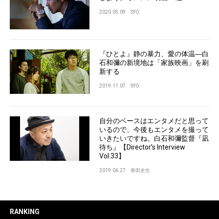
2020.05.09
SYO
『ひとよ』静の暴力、愛の体温―白
石和彌の新境地は「家族映画」を刷
新する
2019.11.07
SYO
自分のベースはエンタメだと思って
いるので、今後もエンタメを撮って
いきたいですね。白石和彌監督『凪
待ち』【Director’s Interview
Vol.33】
2019.06.27
香田史生
RANKING