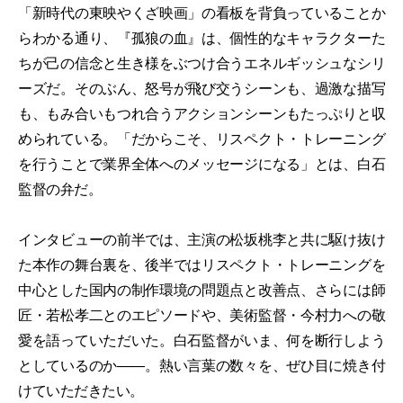
「新時代の東映やくざ映画」の看板を背負っていることか
らわかる通り、『孤狼の血』は、個性的なキャラクターた
ちが己の信念と生き様をぶつけ合うエネルギッシュなシリ
ーズだ。そのぶん、怒号が飛び交うシーンも、過激な描写
も、もみ合いもつれ合うアクションシーンもたっぷりと収
められている。「だからこそ、リスペクト・トレーニング
を行うことで業界全体へのメッセージになる」とは、白石
監督の弁だ。
インタビューの前半では、主演の松坂桃李と共に駆け抜け
た本作の舞台裏を、後半ではリスペクト・トレーニングを
中心とした国内の制作環境の問題点と改善点、さらには師
匠・若松孝二とのエピソードや、美術監督・今村力への敬
愛を語っていただいた。白石監督がいま、何を断行しよう
としているのか――。熱い言葉の数々を、ぜひ目に焼き付
けていただきたい。