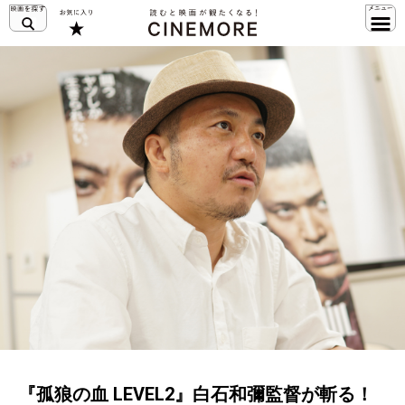
『孤狼の血 LEVEL2』白石和彌監督が斬る！