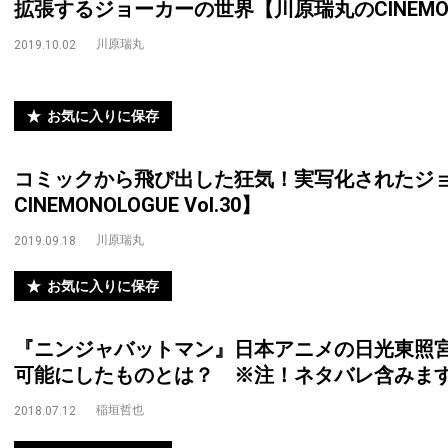
拡張するジョーカーの世界【川原瑞丸のCINEMONOL
川原瑞丸
2019.10.02
お気に入りに保存
コミックから飛び出した狂気！実写化されたジ
CINEMONOLOGUE Vol.30】
川原瑞丸
2019.09.18
お気に入りに保存
『ニンジャバットマン』日本アニメの日光東照
可能にしたものとは？ ※注！ネタバレ含みま
稲垣哲也
2018.07.12