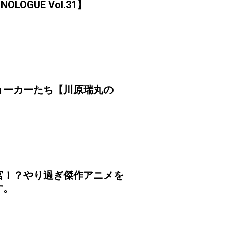
OGUE Vol.31】
ョーカーたち【川原瑞丸の
宮！？やり過ぎ傑作アニメを
す。