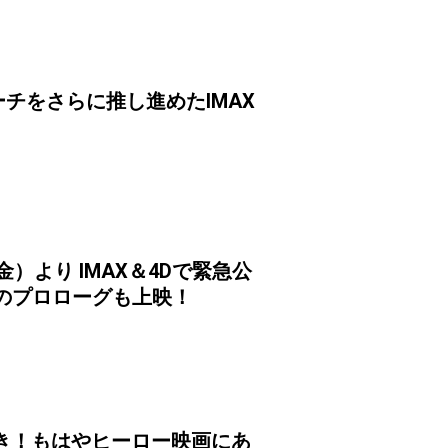
チをさらに推し進めたIMAX
）より IMAX＆4Dで緊急公
』のプロローグも上映！
き！もはやヒーロー映画にあ