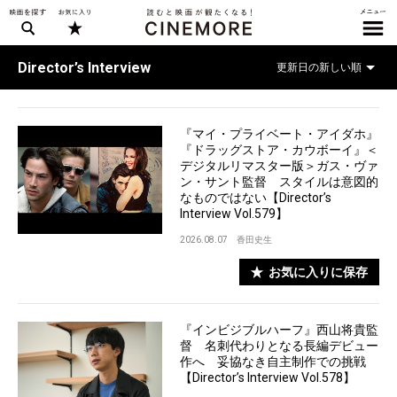
Director’s Interview
『マイ・プライベート・アイダホ』
『ドラッグストア・カウボーイ』＜
デジタルリマスター版＞ガス・ヴァ
ン・サント監督 スタイルは意図的
なものではない【Director’s
Interview Vol.579】
2026.08.07
香田史生
お気に入りに保存
『インビジブルハーフ』西山将貴監
督 名刺代わりとなる長編デビュー
作へ 妥協なき自主制作での挑戦
【Director’s Interview Vol.578】