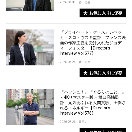
2026.07.31
香田史生
お気に入りに保存
『プライベート・ケース』レベッ
カ・ズロトヴスキ監督 フランス映
画の作家主義を受け入れたジョデ
ィ・フォスター【Director’s
Interview Vol.577】
2026.07.24
香田史生
お気に入りに保存
『ハッシュ！』『ぐるりのこと。』
＜4Kリマスター版＞ 橋口亮輔監
督 元気あふれる人間賛歌、圧倒さ
れるエネルギー【Director’s
Interview Vol.576】
2026.07.23
香田史生