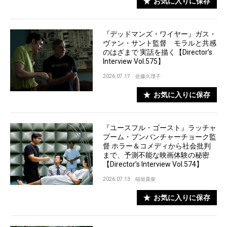
お気に入りに保存
『デッドマンズ・ワイヤー』ガス・
ヴァン・サント監督 モラルと共感
のはざまで 実話を描く【Director’s
Interview Vol.575】
2026.07.17
佐藤久理子
お気に入りに保存
『ユースフル・ゴースト』ラッチャ
プーム・ブンバンチャーチョーク監
督 ホラー＆コメディから社会批判
まで、予測不能な映画体験の秘密
【Director’s Interview Vol.574】
2026.07.13
稲垣貴俊
お気に入りに保存