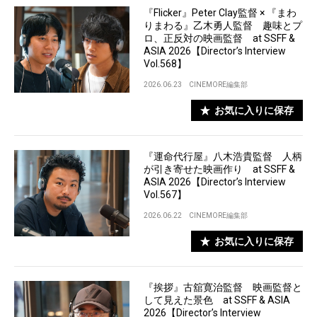
『Flicker』Peter Clay監督 × 『まわ
りまわる』乙木勇人監督 趣味とプ
ロ、正反対の映画監督 at SSFF &
ASIA 2026【Director’s Interview
Vol.568】
2026.06.23
CINEMORE編集部
お気に入りに保存
『運命代行屋』八木浩貴監督 人柄
が引き寄せた映画作り at SSFF &
ASIA 2026【Director’s Interview
Vol.567】
2026.06.22
CINEMORE編集部
お気に入りに保存
『挨拶』古舘寛治監督 映画監督と
して見えた景色 at SSFF & ASIA
2026【Director’s Interview