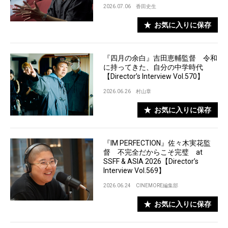
2026.07.06
香田史生
お気に入りに保存
『四月の余白』吉田恵輔監督 令和
に持ってきた、自分の中学時代
【Director’s Interview Vol.570】
2026.06.26
村山章
お気に入りに保存
『IM PERFECTION』佐々木実花監
督 不完全だからこそ完璧 at
SSFF & ASIA 2026【Director’s
Interview Vol.569】
2026.06.24
CINEMORE編集部
お気に入りに保存