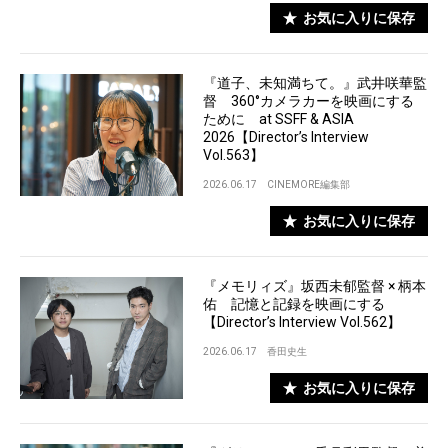
お気に入りに保存
『道子、未知満ちて。』武井咲華監
督 360°カメラカーを映画にする
ために at SSFF & ASIA
2026【Director’s Interview
Vol.563】
2026.06.17
CINEMORE編集部
お気に入りに保存
『メモリィズ』坂西未郁監督 × 柄本
佑 記憶と記録を映画にする
【Director’s Interview Vol.562】
2026.06.17
香田史生
お気に入りに保存