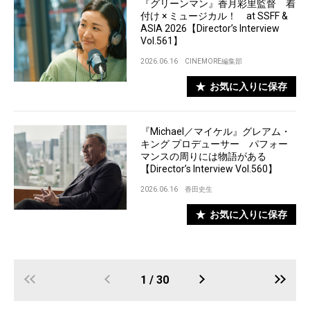
『グリーンマン』香月彩里監督 着
付け × ミュージカル！ at SSFF &
ASIA 2026【Director’s Interview
Vol.561】
2026.06.16
CINEMORE編集部
お気に入りに保存
『Michael／マイケル』グレアム・
キング プロデューサー パフォー
マンスの周りには物語がある
【Director’s Interview Vol.560】
2026.06.16
香田史生
お気に入りに保存
1 / 30