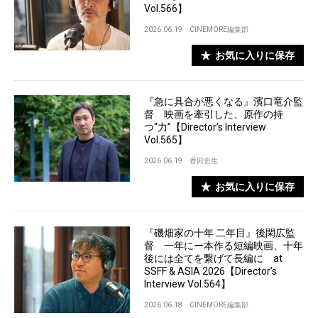
Vol.566】
2026.06.19
CINEMORE編集部
お気に入りに保存
『急に具合が悪くなる』濱口竜介監
督 映画を牽引した、原作の持
つ“力”【Director’s Interview
Vol.565】
2026.06.19
香田史生
お気に入りに保存
『磯畑家の十年 二年目』後閑広監
督 一年にー本作る短編映画、十年
後には全てを繋げて長編に at
SSFF & ASIA 2026【Director’s
Interview Vol.564】
2026.06.18
CINEMORE編集部