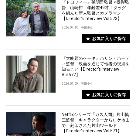
『トロフィー』孫明雅監督 × 撮影監
督：山崎裕 年齢差49才！タッグ
を組んだ新人監督とカメラマン
【Director’s Interview Vol.573】
2026.07.10
香田史生
お気に入りに保存
『大統領のケーキ』ハサン・ハーデ
ィ監督 映画を通じて他者の視点を
知ること【Director’s Interview
Vol.572】
2026.07.09
香田史生
お気に入りに保存
Netflixシリーズ「ガス人間」片山慎
三監督 キャラクターからロケ地ま
で、刻印された片山ワールド
【Director’s Interview Vol.571】