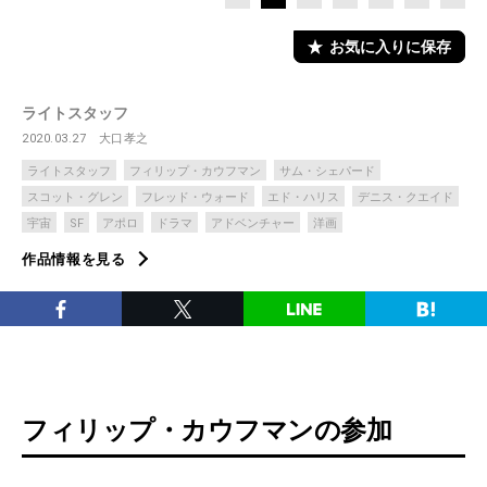
お気に入りに保存
ライトスタッフ
2020.03.27
大口孝之
ライトスタッフ
フィリップ・カウフマン
サム・シェパード
スコット・グレン
フレッド・ウォード
エド・ハリス
デニス・クエイド
宇宙
SF
アポロ
ドラマ
アドベンチャー
洋画
作品情報を見る
フィリップ・カウフマンの参加