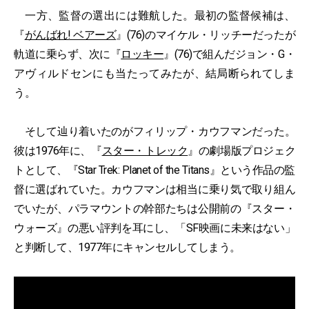
一方、監督の選出には難航した。最初の監督候補は、
『
がんばれ! ベアーズ
』(76)のマイケル・リッチーだったが
軌道に乗らず、次に『
ロッキー
』(76)で組んだジョン・G・
アヴィルドセンにも当たってみたが、結局断られてしま
う。
そして辿り着いたのがフィリップ・カウフマンだった。
彼は1976年に、『
スター・トレック
』の劇場版プロジェク
トとして、『Star Trek: Planet of the Titans』という作品の監
督に選ばれていた。カウフマンは相当に乗り気で取り組ん
でいたが、パラマウントの幹部たちは公開前の『スター・
ウォーズ』の悪い評判を耳にし、「SF映画に未来はない」
と判断して、1977年にキャンセルしてしまう。