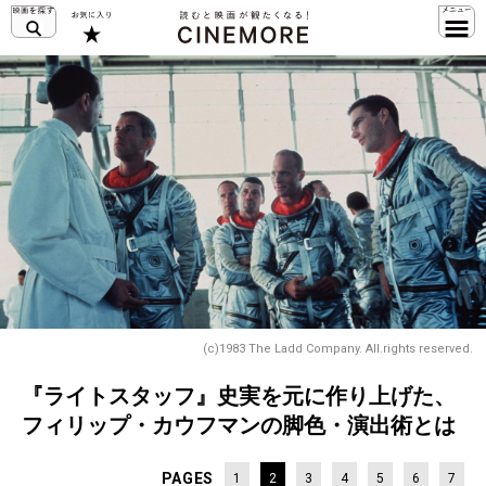
(c)1983 The Ladd Company. All.rights reserved.
『ライトスタッフ』史実を元に作り上げた、
フィリップ・カウフマンの脚色・演出術とは
PAGES
1
2
3
4
5
6
7