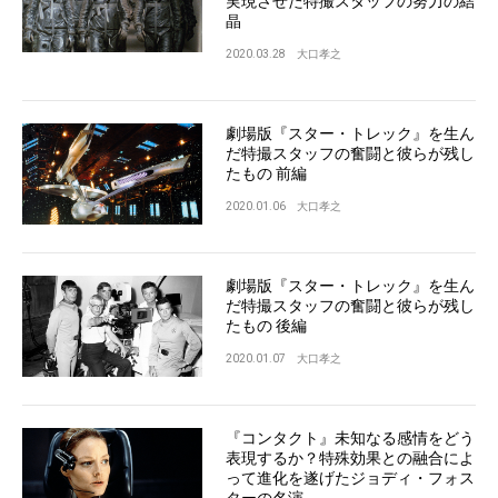
実現させた特撮スタッフの努力の結
晶
2020.03.28
大口孝之
劇場版『スター・トレック』を生ん
だ特撮スタッフの奮闘と彼らが残し
たもの 前編
2020.01.06
大口孝之
劇場版『スター・トレック』を生ん
だ特撮スタッフの奮闘と彼らが残し
たもの 後編
2020.01.07
大口孝之
『コンタクト』未知なる感情をどう
表現するか？特殊効果との融合によ
って進化を遂げたジョディ・フォス
ターの名演