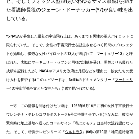
ビ、そしてフォックス型眼鏡(いわゆるザマス眼鏡)を掛け
た看護師長役のジェーン・ドーナッカー(*7)が良い味を出
している。
*5 NASAが募集した最初の宇宙飛行士は、あくまでも男性の軍人パイロットに
限られていた。そこで、女性の宇宙飛行士を誕生させるべく民間のプロジェク
トが始動し、優秀な女性パイロットの13人が選ばれて「マーキュリー13」と呼
ばれた。実際にマーキュリー・セブンと同様の訓練を受け、男性よりも優れた
成績を記録したが、NASAやアメリカ政府は月経などを理由に、彼女たちの受
け入れを拒否する(このエピソードは、Netflixのドキュメンタリー『
マーキュリ
ー13: 宇宙開発を支えた女性たち
』(18)で描かれている)。
一方、この情報を聞き付けたソ連は、1963年6月16日に初の女性宇宙飛行士
ワレンチナ・テレシコワをボストーク6号に搭乗させている(ちなみに、彼女が
緊急時に地上基地へ送ったコールサイン「私はカモメ」は当時の流行語になっ
た。そして、特撮テレビシリーズ『
ウルトラQ
』(66)の第10話「地底超特急西