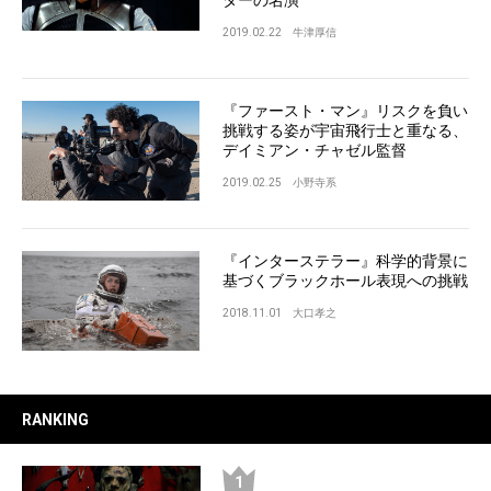
2019.02.22
牛津厚信
『ファースト・マン』リスクを負い
挑戦する姿が宇宙飛行士と重なる、
デイミアン・チャゼル監督
2019.02.25
小野寺系
『インターステラー』科学的背景に
基づくブラックホール表現への挑戦
2018.11.01
大口孝之
RANKING