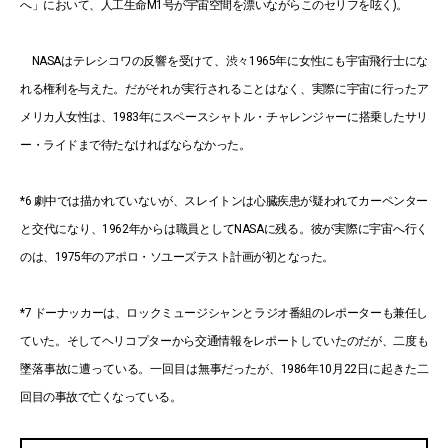
へ」において、人工生命M1号が宇宙空間を漂いながらこのセリフを呟く)。
NASAはテレシコワの反響を受けて、渋々1965年に女性にも宇宙飛行士にな
れる権利を与えた。だがそれが実行されることはなく、実際に宇宙に行ったア
メリカ人女性は、1983年にスペースシャトル・チャレンジャーに搭乗したサリ
ー・ライドまで待たなければならなかった。
*6 劇中では描かれていないが、スレイトンは心臓疾患が疑われてカーペンター
と交代になり、1962年からは職員としてNASAに残る。彼が実際に宇宙へ行く
のは、1975年のアポロ・ソユーズテスト計画が初となった。
*7 ドーナッカーは、ロックミュージシャンとラジオ番組のレポーターも兼任し
ていた。そしてヘリコプターから交通情報をレポートしていたのだが、二度も
墜落事故に遭っている。一回目は無事だったが、1986年10月22日に起きた二
回目の事故で亡くなっている。