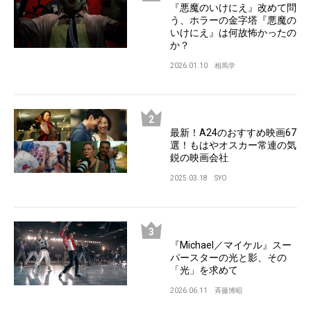
『悪魔のいけにえ』改めて問
う、ホラーの金字塔『悪魔の
いけにえ』は何故怖かったの
か？
2026.01.10
相馬学
最新！A24のおすすめ映画67
選！もはやオスカー常連の気
鋭の映画会社
2025.03.18
SYO
『Michael／マイケル』スー
パースターの光と影、その
「光」を求めて
2026.06.11
斉藤博昭