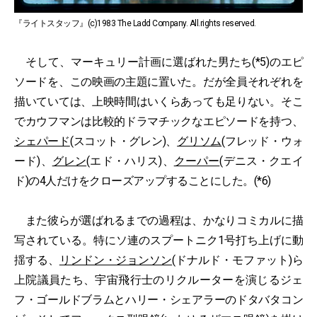
『ライトスタッフ』(c)1983 The Ladd Company. All.rights reserved.
そして、マーキュリー計画に選ばれた男たち(*5)のエピ
ソードを、この映画の主題に置いた。だが全員それぞれを
描いていては、上映時間はいくらあっても足りない。そこ
でカウフマンは比較的ドラマチックなエピソードを持つ、
シェパード
(スコット・グレン)、
グリソム
(フレッド・ウォ
ード)、
グレン
(エド・ハリス)、
クーパー
(デニス・クエイ
ド)の4人だけをクローズアップすることにした。(*6)
また彼らが選ばれるまでの過程は、かなりコミカルに描
写されている。特にソ連のスプートニク1号打ち上げに動
揺する、
リンドン・ジョンソン
(ドナルド・モファット)ら
上院議員たち、宇宙飛行士のリクルーターを演じるジェ
フ・ゴールドブラムとハリー・シェアラーのドタバタコン