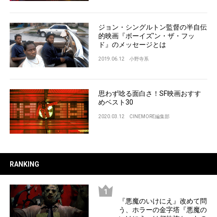
ジョン・シングルトン監督の半自伝
的映画『ボーイズ'ン・ザ・フッ
ド』のメッセージとは
2019.06.12
小野寺系
思わず唸る面白さ！SF映画おすす
めベスト30
2020.03.12
CINEMORE編集部
RANKING
『悪魔のいけにえ』改めて問
う、ホラーの金字塔『悪魔の