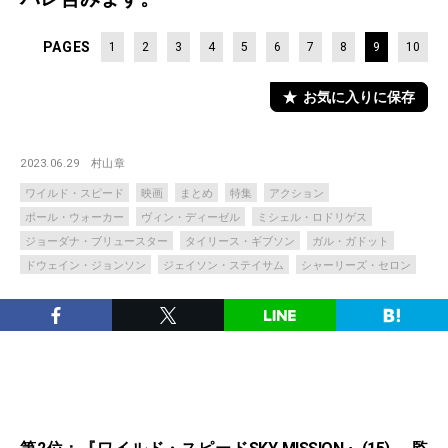
PAGES
1
2
3
4
5
6
7
8
9
10
お気に入りに保存
2023.06.29
村山章
ワイルド・スピード
映画
まとめ
特集
アクション
ポール・ウォーカー
ヴィン・ディーゼル
ミシェル・ロドリゲス
ジョーダナ・ブリュースター
タイリース・ギブソン
ガル・ガドット
ドウェイン・ジョンソン
ジェイソン・ステイサム
シャーリーズ・セロン