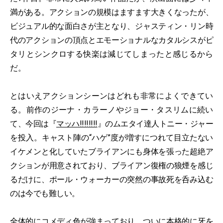
満がある。アクションの規模はますます大きくなったが、
ビジュアル的な面白さが主となり、ジャスティン・リン時
代のアクションの頂点とエモーショナルなカタルシスがピ
タリとシンクロする快楽は減じてしまったと感じるから
だ。
とはいえアクションシーンはどれも非常によくできてい
る。前作のジーナ・カラーノやジョー・タスリムに続い
て、今回は『
マッハ!!!!!!!!
』のムエタイ達人トニー・ジャー
を投入。キャスト陣の“ハゲ”度が増すにつれて目立たない
イケメンと化していたブライアンにも身体を張った超絶ア
クションが用意されており、ブライアン復権の狼煙を感じ
るだけに、ポール・ウォーカーの突然の事故死を呑み込む
のは今でも難しい。
全体的にコメディ色が強まっており、ついに本格的に牙を