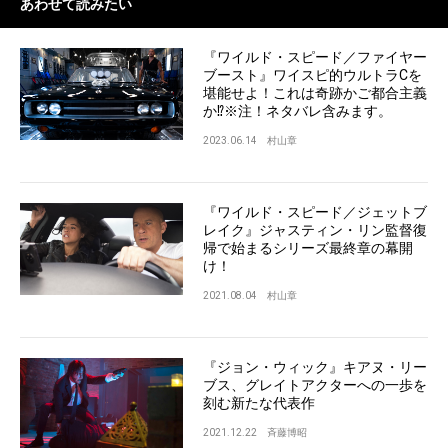
あわせて読みたい
『ワイルド・スピード／ファイヤー
ブースト』ワイスピ的ウルトラCを
堪能せよ！これは奇跡かご都合主義
か⁉※注！ネタバレ含みます。
2023.06.14
村山章
『ワイルド・スピード／ジェットブ
レイク』ジャスティン・リン監督復
帰で始まるシリーズ最終章の幕開
け！
2021.08.04
村山章
『ジョン・ウィック』キアヌ・リー
ブス、グレイトアクターへの一歩を
刻む新たな代表作
2021.12.22
斉藤博昭