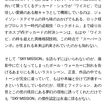
向いて襲ってくるデッカード・ショウが「ワイスピ」では
珍しい愛嬌のある敵キャラとして機能しているのは、ジェ
イソン・ステイサムの持ち味のおかげでもある。ロック様
がプロレスラー時代の必殺技「ロックボトム」まで繰り出
すホスブVSデッカードの対決シーンは、もはや「ワイス
ピ」の枠を超えた異種格闘技戦。この時点で『スーパーコ
ンボ』が生まれる未来は約束されていたのかも知れない。
そして『SKY MISSION』を語らずにはいられないのが、撮
影中に亡くなってしまったポール・ウォーカーに別れを告
げるあまりにも美しいラストシーン。正直、作品の中でも
トーンが完全に違っていて、もはや本編と分けて評価すべ
きという気もしているのだが、現実とフィクション、あの
世とこの世の境目にある夢幻の境地に誘ってくれただけで
も『SKY MISSION』の傑作認定は永遠に揺るがない。