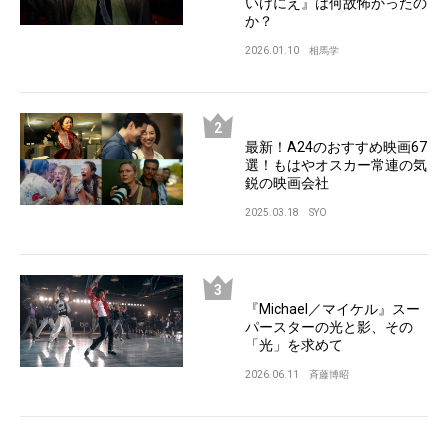
いけにえ』は何故怖かったの
か？
2026.01.10
相馬学
最新！A24のおすすめ映画67
選！もはやオスカー常連の気
鋭の映画会社
2025.03.18
SYO
『Michael／マイケル』スー
パースターの光と影、その
「光」を求めて
2026.06.11
斉藤博昭