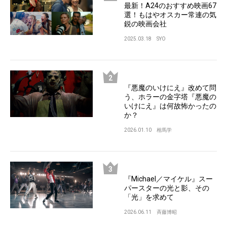
最新！A24のおすすめ映画67
選！もはやオスカー常連の気
鋭の映画会社
2025.03.18
SYO
『悪魔のいけにえ』改めて問
う、ホラーの金字塔『悪魔の
いけにえ』は何故怖かったの
か？
2026.01.10
相馬学
『Michael／マイケル』スー
パースターの光と影、その
「光」を求めて
2026.06.11
斉藤博昭