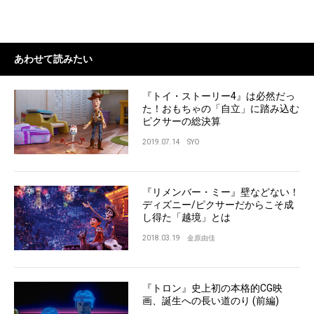
あわせて読みたい
『トイ・ストーリー4』は必然だっ
た！おもちゃの「自立」に踏み込む
ピクサーの総決算
2019.07.14
SYO
『リメンバー・ミー』壁などない！
ディズニー/ピクサーだからこそ成
し得た「越境」とは
2018.03.19
金原由佳
『トロン』史上初の本格的CG映
画、誕生への長い道のり (前編)