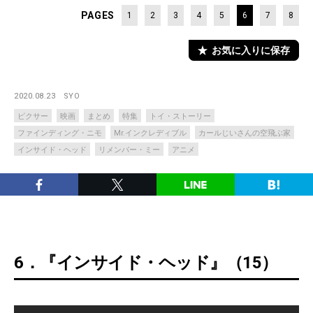
PAGES
1
2
3
4
5
6
7
8
お気に入りに保存
2020.08.23
SYO
ピクサー
映画
まとめ
特集
トイ・ストーリー
ファインディング・ニモ
Mr.インクレディブル
カールじいさんの空飛ぶ家
インサイド・ヘッド
リメンバー・ミー
アニメ
6．『インサイド・ヘッド』（15）