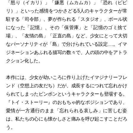
「怒り（イカリ）」「嫌悪（ムカムカ）」「恐れ（ビビ
リ）」といった感情をつかさどる5人のキャラクターが常
駐する「司令部」、夢が作られる「スタジオ」、ボール状
になった「記憶」、その「保管庫」と「記憶のゴミ捨て
場」、「友情の島」「正直の島」など、少女にとって大切
なパーソナリティが「島」で分けられている設定……。イマ
ジネーションあふれる描写の数々で、人の頭の中をアトラ
クション化した。
本作には、少女が幼いころに作り上げたイマジナリーフレ
ンド（空想上の友だち）だが、成長するにつれて忘れかけ
られてしまったビンボンというキャラクターも登場する。
『トイ・ストーリー』のおもちゃ的なポジションであり、
愛情が一方通行のまま「忘れられる哀しみ」に苦しむ姿
は、私たちの心にも懐かしさと痛みを呼び起こすことだろ
う。