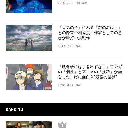
2020.05.15
大口孝之
『天気の子』にみる『君の名は。』
との際立つ相違点！作家としての意
志が脈打つ挑戦作
2019.07.20
SYO
『映像研には手を出すな！』マンガ
の「個性」とアニメの「技巧」が融
合した、げに面白き“最強の世界”
2020.04.24
SYO
RANKING