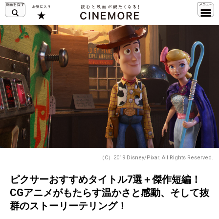
（C）2019 Disney/Pixar. All Rights Reserved.
ピクサーおすすめタイトル7選＋傑作短編！
CGアニメがもたらす温かさと感動、そして抜
群のストーリーテリング！