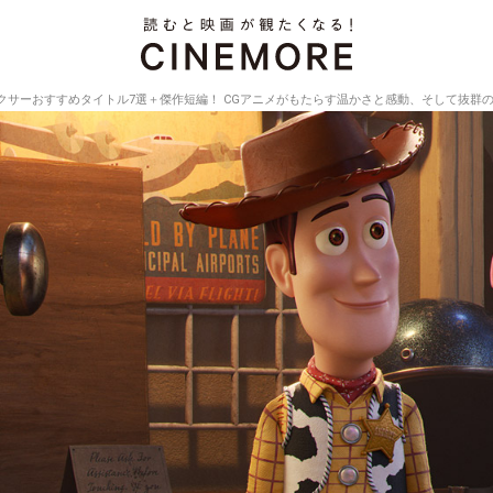
クサーおすすめタイトル7選＋傑作短編！ CGアニメがもたらす温かさと感動、そして抜群