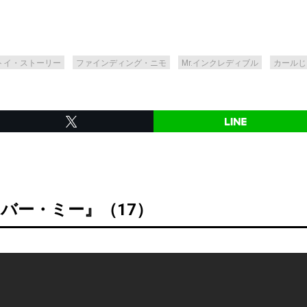
トイ・ストーリー
ファインディング・ニモ
Mr.インクレディブル
カールじ
バー・ミー』（17）