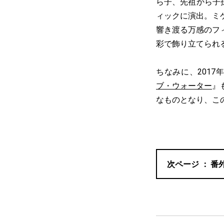
ら子、先祖から子
ィックに演出。ミ
響き渡る万感のフ
彩で飾り立てられ
ちなみに、201
ブ・ウォーター
』
なものとなり、こ
番