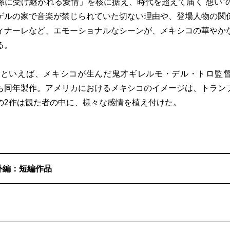
孫に受け継がれる愛情」を核に据え、時代を超えて届く“想い”
ゲルの家で音楽が禁じられていた切ない理由や、登場人物の関
ィナーレなど、エモーショナルなシーンが、メキシコの華やか
る。
7年といえば、メキシコが生んだ鬼才ギレルモ・デル・トロ監
も同年製作。アメリカにおけるメキシコのイメージは、トラン
の2作は観た者の中に、様々な感情を植え付けた。
外編：短編作品