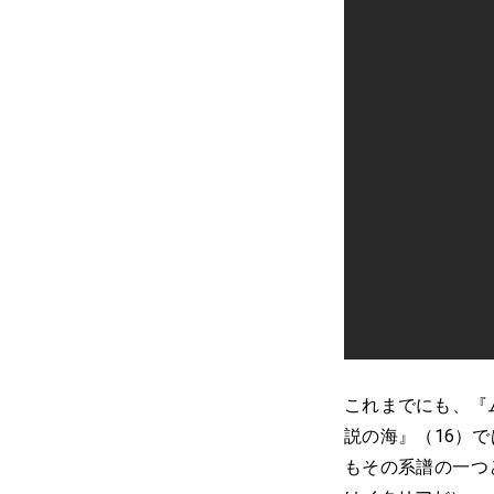
これまでにも、『
説の海』（16）
もその系譜の一つ