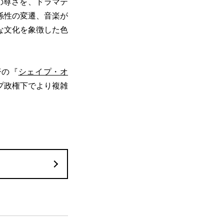
の尊さを、ドラマテ
係性の変遷、音楽が
な文化を象徴した色
督の『
シェイプ・オ
プ政権下でより複雑