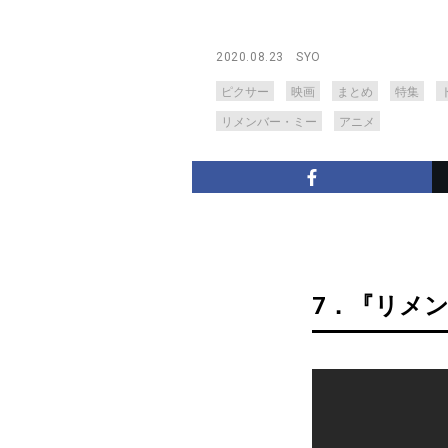
2020.08.23
SYO
ピクサー
映画
まとめ
特集
リメンバー・ミー
アニメ
7．『リメン